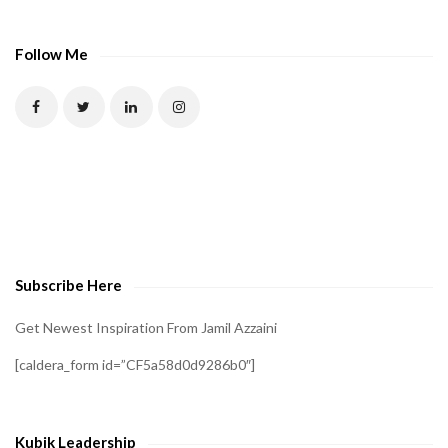
Follow Me
Subscribe Here
Get Newest Inspiration From Jamil Azzaini
[caldera_form id=”CF5a58d0d9286b0″]
Kubik Leadership