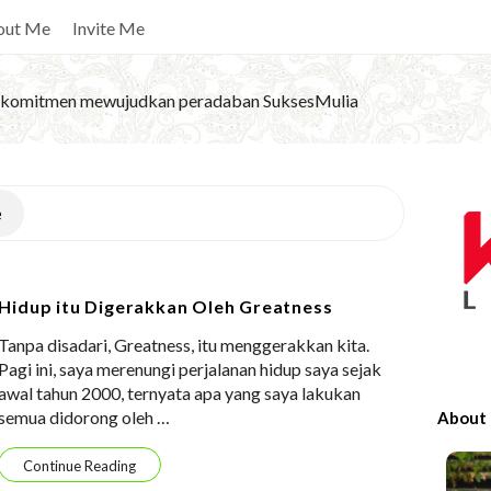
out Me
Invite Me
komitmen mewujudkan peradaban SuksesMulia
S
e
i
t
e
Hidup itu Digerakkan Oleh Greatness
S
Tanpa disadari, Greatness, itu menggerakkan kita.
i
Pagi ini, saya merenungi perjalanan hidup saya sejak
d
awal tahun 2000, ternyata apa yang saya lakukan
e
semua didorong oleh
…
About
b
a
Continue Reading