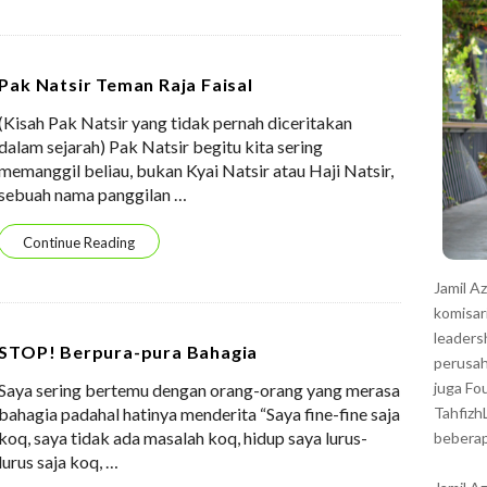
r
Pak Natsir Teman Raja Faisal
(Kisah Pak Natsir yang tidak pernah diceritakan
dalam sejarah) Pak Natsir begitu kita sering
memanggil beliau, bukan Kyai Natsir atau Haji Natsir,
sebuah nama panggilan
…
Continue Reading
Jamil A
komisar
leaders
STOP! Berpura-pura Bahagia
perusah
juga Fo
Saya sering bertemu dengan orang-orang yang merasa
bahagia padahal hatinya menderita “Saya fine-fine saja
Tahfizh
koq, saya tidak ada masalah koq, hidup saya lurus-
beberap
lurus saja koq,
…