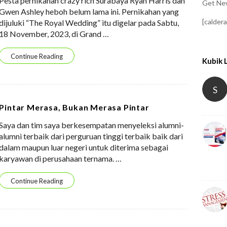
Pesta pernikahan crazy rich Surabaya Ryan Harris dan
Get New
Gwen Ashley heboh belum lama ini. Pernikahan yang
[calder
dijuluki “The Royal Wedding” itu digelar pada Sabtu,
18 November, 2023, di Grand
…
Continue Reading
Kubik 
S
Pintar Merasa, Bukan Merasa Pintar
Saya dan tim saya berkesempatan menyeleksi alumni-
alumni terbaik dari perguruan tinggi terbaik baik dari
dalam maupun luar negeri untuk diterima sebagai
karyawan di perusahaan ternama.
…
Continue Reading