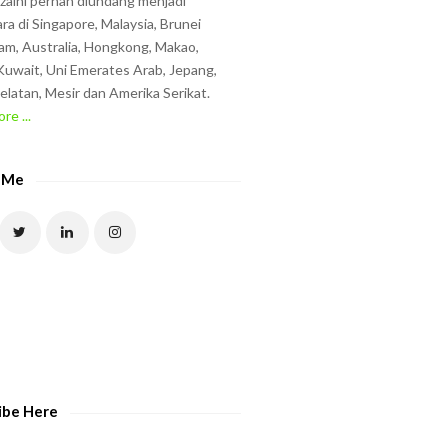
zzaini pernah diundang menjadi
ra di Singapore, Malaysia, Brunei
am, Australia, Hongkong, Makao,
uwait, Uni Emerates Arab, Jepang,
elatan, Mesir dan Amerika Serikat.
re ...
 Me
ibe Here