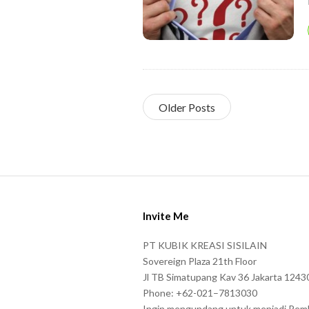
Older Posts
S
i
Invite Me
t
e
PT KUBIK KREASI SISILAIN
F
Sovereign Plaza 21th Floor
o
Jl TB Simatupang Kav 36 Jakarta 1243
Phone: +62-021–7813030
o
Ingin mengundang untuk menjadi Pem