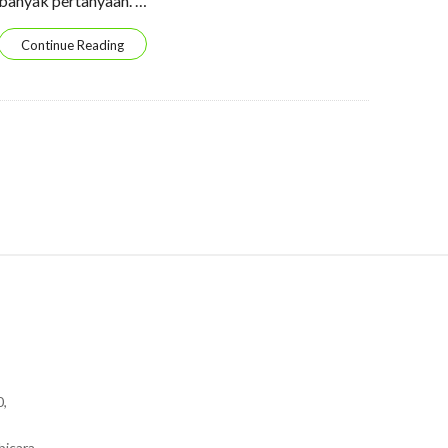
banyak pertanyaan.
…
Continue Reading
0,
bicara