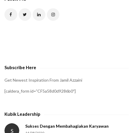
T
C
H
A
t
o
v
e
Subscribe Here
r
i
Get Newest Inspiration From Jamil Azzaini
f
[caldera_form id=”CF5a58d0d9286b0″]
y
t
h
Kubik Leadership
a
t
Sukses Dengan Membahagiakan Karyawan
S
14/08/2020