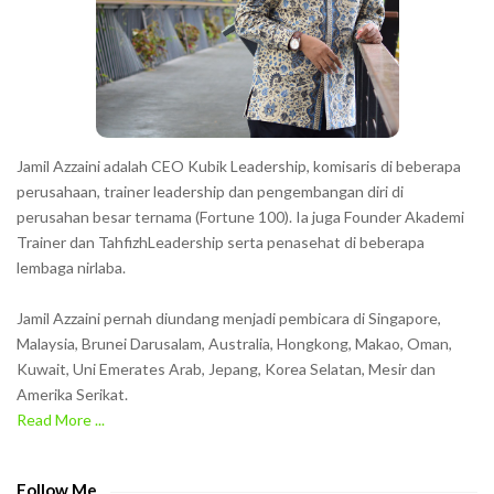
t
e
r
s
s
h
Jamil Azzaini adalah CEO Kubik Leadership, komisaris di beberapa
o
perusahaan, trainer leadership dan pengembangan diri di
w
perusahan besar ternama (Fortune 100). Ia juga Founder Akademi
Trainer dan TahfizhLeadership serta penasehat di beberapa
n
lembaga nirlaba.
i
n
Jamil Azzaini pernah diundang menjadi pembicara di Singapore,
t
Malaysia, Brunei Darusalam, Australia, Hongkong, Makao, Oman,
h
Kuwait, Uni Emerates Arab, Jepang, Korea Selatan, Mesir dan
Amerika Serikat.
e
Read More ...
C
A
P
Follow Me