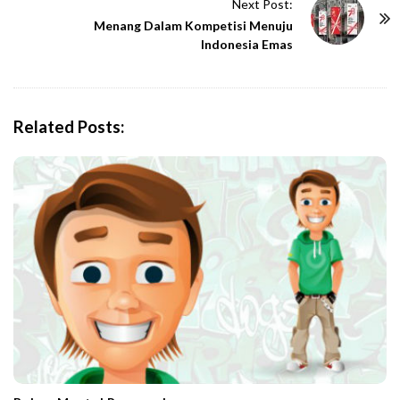
Next Post:
N
Menang Dalam Kompetisi Menuju
a
Indonesia Emas
v
i
g
Related Posts:
a
t
i
o
n