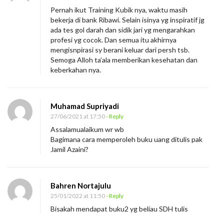
Pernah ikut Training Kubik nya, waktu masih
bekerja di bank Ribawi. Selain isinya yg inspiratif jg
ada tes gol darah dan sidik jari yg mengarahkan
profesi yg cocok. Dan semua itu akhirnya
mengisnpirasi sy berani keluar dari persh tsb.
Semoga Alloh ta’ala memberikan kesehatan dan
keberkahan nya.
Muhamad Supriyadi
27/06/2021 at 17:50
- Reply
Assalamualaikum wr wb
Bagimana cara memperoleh buku uang ditulis pak
Jamil Azaini?
Bahren Nortajulu
25/01/2022 at 11:50
- Reply
Bisakah mendapat buku2 yg beliau SDH tulis