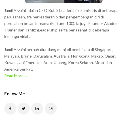
s
h
Jamil Azzaini adalah CEO Kubik Leadership, komisaris di beberapa
o
perusahaan, trainer leadership dan pengembangan diri di
w
perusahan besar ternama (Fortune 100). Ia juga Founder Akademi
Trainer dan TahfizhLeadership serta penasehat di beberapa
n
lembaga nirlaba.
i
n
Jamil Azzaini pernah diundang menjadi pembicara di Singapore,
t
Malaysia, Brunei Darusalam, Australia, Hongkong, Makao, Oman,
h
Kuwait, Uni Emerates Arab, Jepang, Korea Selatan, Mesir dan
Amerika Serikat.
e
Read More ...
C
A
P
Follow Me
T
C
H
A