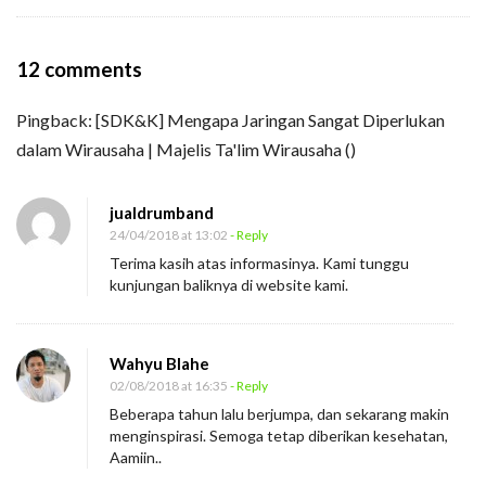
O
12 comments
n
Pingback:
[SDK&K] Mengapa Jaringan Sangat Diperlukan
A
dalam Wirausaha | Majelis Ta'lim Wirausaha
()
b
o
jualdrumband
u
24/04/2018 at 13:02
- Reply
t
Terima kasih atas informasinya. Kami tunggu
M
kunjungan baliknya di website kami.
e
Wahyu Blahe
02/08/2018 at 16:35
- Reply
Beberapa tahun lalu berjumpa, dan sekarang makin
menginspirasi. Semoga tetap diberikan kesehatan,
Aamiin..