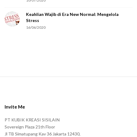
10/07/2020
e
Keahlian Wajib di Era New Normal: Mengelola
h
Stress
u
16/06/2020
m
a
n
.
S
i
t
e
Invite Me
F
PT KUBIK KREASI SISILAIN
o
Sovereign Plaza 21th Floor
o
Jl TB Simatupang Kav 36 Jakarta 12430,