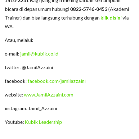
1414-3231
Bagi yang ingin meningkatkan kemampuan
bicara di depan umum hubungi
0822-5746-0453
(Akademi
Trainer) dan bisa langsung terhubung dengan
klik disini
via
WA.
Atau, melalui:
e-mail:
jamil@kubik.co.id
twitter: @JamilAzzaini
facebook:
facebook.com/jamilazzaini
website:
www.JamilAzzaini.com
instagram: Jamil_Azzaini
Youtube:
Kubik Leadership