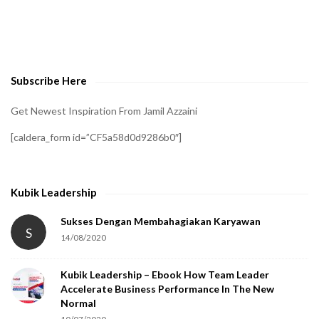
t
o
v
e
Subscribe Here
r
i
Get Newest Inspiration From Jamil Azzaini
f
[caldera_form id=”CF5a58d0d9286b0″]
y
t
h
Kubik Leadership
a
t
Sukses Dengan Membahagiakan Karyawan
S
14/08/2020
y
o
Kubik Leadership – Ebook How Team Leader
u
Accelerate Business Performance In The New
a
Normal
r