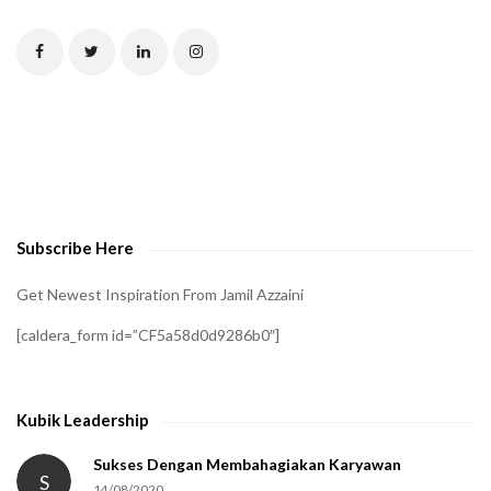
Subscribe Here
Get Newest Inspiration From Jamil Azzaini
[caldera_form id=”CF5a58d0d9286b0″]
Kubik Leadership
Sukses Dengan Membahagiakan Karyawan
S
14/08/2020