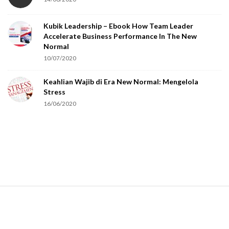
Kubik Leadership – Ebook How Team Leader
Accelerate Business Performance In The New
Normal
10/07/2020
Keahlian Wajib di Era New Normal: Mengelola
Stress
16/06/2020
S
i
t