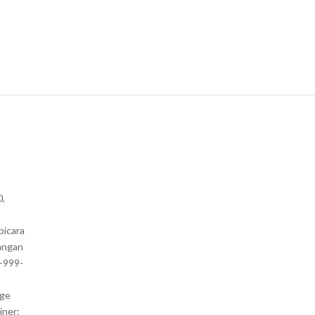
0,
bicara
angan
1-999-
nge
iner: