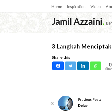
Home
Inspiration
Video
Ab
Jamil Azzaini
.
Ber
3 Langkah Menciptaka
Share this
0
Shar
P
Previous Post:
o
Delay