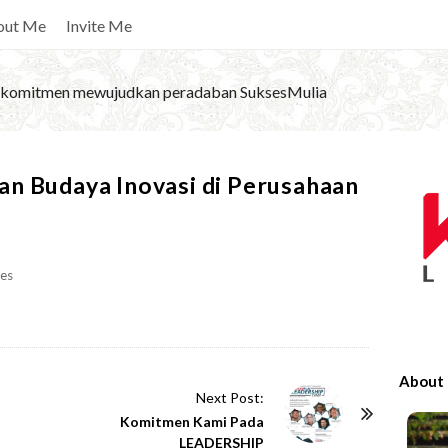
out Me
Invite Me
komitmen mewujudkan peradaban SuksesMulia
S
n Budaya Inovasi di Perusahaan
i
t
e
es
S
i
d
e
About
b
Next Post:
Komitmen Kami Pada
a
LEADERSHIP