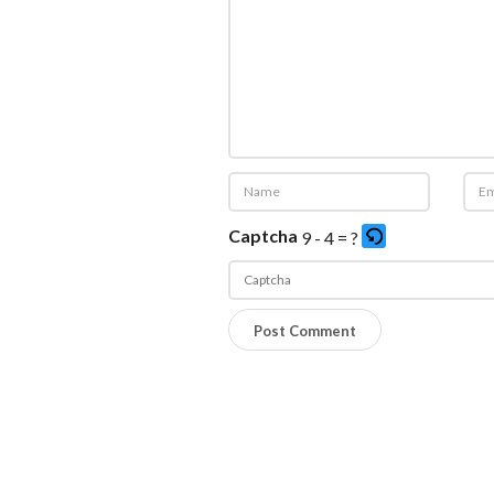
Captcha
9 - 4 = ?
P
l
e
a
s
e