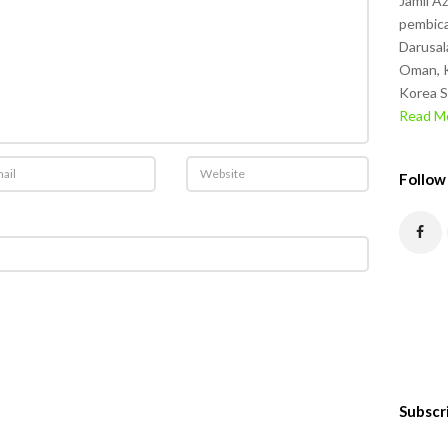
Jamil A
pembica
Darusal
Oman, K
Korea S
Read Mo
Follow
Subscr