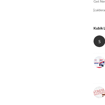
Get New
[calder
Kubik 
S