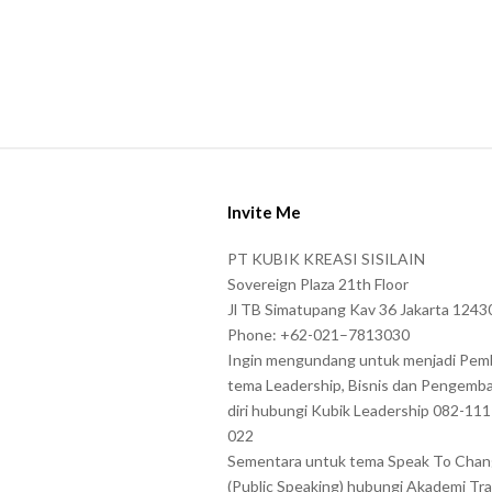
s
s
h
o
w
S
n
i
i
Invite Me
t
n
e
t
PT KUBIK KREASI SISILAIN
F
Sovereign Plaza 21th Floor
h
o
Jl TB Simatupang Kav 36 Jakarta 1243
e
Phone: +62-021–7813030
o
C
Ingin mengundang untuk menjadi Pem
t
A
tema Leadership, Bisnis dan Pengemb
e
P
diri hubungi Kubik Leadership 082-11
r
022
T
Sementara untuk tema Speak To Cha
C
(Public Speaking) hubungi Akademi Tra