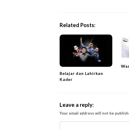
s
t
N
a
Related Posts:
v
i
g
a
t
Wan
i
Belajar dan Lahirkan
o
Kader
n
Leave a reply:
Your email address will not be publish