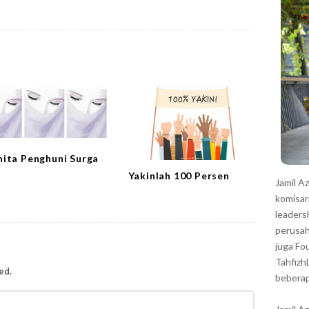
r
ita Penghuni Surga
Yakinlah 100 Persen
Jamil A
komisar
leaders
perusah
juga Fo
Tahfizh
ed.
beberap