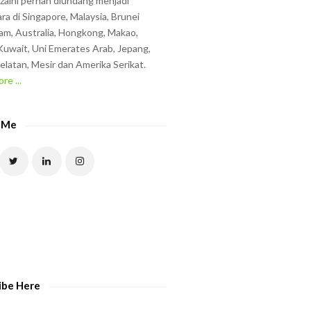
zzaini pernah diundang menjadi
ra di Singapore, Malaysia, Brunei
am, Australia, Hongkong, Makao,
uwait, Uni Emerates Arab, Jepang,
elatan, Mesir dan Amerika Serikat.
re ...
 Me
ibe Here