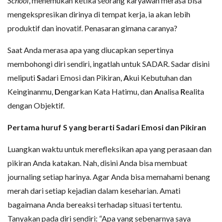
School
, menemukan ketika seorang karyawan merasa bisa
mengekspresikan dirinya di tempat kerja, ia akan lebih
produktif dan inovatif. Penasaran gimana caranya?
Saat Anda merasa apa yang diucapkan sepertinya
membohongi diri sendiri, ingatlah untuk SADAR. Sadar disini
meliputi
S
adari Emosi dan Pikiran,
A
kui Kebutuhan dan
Keinginanmu,
D
engarkan Kata Hatimu, dan
A
nalisa
R
ealita
dengan Objektif.
Pertama huruf S yang berarti Sadari Emosi dan Pikiran
Luangkan waktu untuk merefleksikan apa yang perasaan dan
pikiran Anda katakan. Nah, disini Anda bisa membuat
journaling setiap harinya. Agar Anda bisa memahami benang
merah dari setiap kejadian dalam keseharian. Amati
bagaimana Anda bereaksi terhadap situasi tertentu.
Tanyakan pada diri sendiri: “Apa yang sebenarnya saya