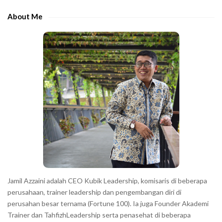
h
e
e
About Me
b
c
a
h
r
a
r
a
c
t
e
r
s
s
h
Jamil Azzaini adalah CEO Kubik Leadership, komisaris di beberapa
o
perusahaan, trainer leadership dan pengembangan diri di
w
perusahan besar ternama (Fortune 100). Ia juga Founder Akademi
Trainer dan TahfizhLeadership serta penasehat di beberapa
n