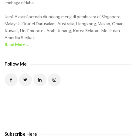
lembaga nirlaba.
i
n
Jamil Azzaini pernah diundang menjadi pembicara di Singapore,
t
Malaysia, Brunei Darusalam, Australia, Hongkong, Makao, Oman,
h
Kuwait, Uni Emerates Arab, Jepang, Korea Selatan, Mesir dan
Amerika Serikat.
e
Read More ...
C
A
P
Follow Me
T
C
H
A
t
o
v
e
Subscribe Here
r