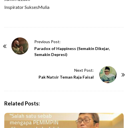
Inspirator SuksesMulia
P
Previous Post:
o
Paradox of Happiness (Semakin Dikejar,
Semakin Depresi)
s
t
Next Post:
N
Pak Natsir Teman Raja Faisal
a
v
i
g
Related Posts:
a
t
i