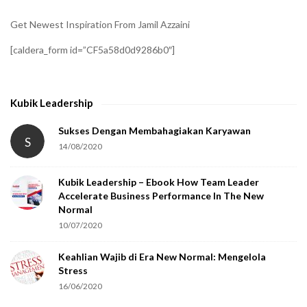
i
Get Newest Inspiration From Jamil Azzaini
f
[caldera_form id=”CF5a58d0d9286b0″]
y
t
h
Kubik Leadership
a
t
Sukses Dengan Membahagiakan Karyawan
S
14/08/2020
y
o
Kubik Leadership – Ebook How Team Leader
u
Accelerate Business Performance In The New
a
Normal
r
10/07/2020
e
Keahlian Wajib di Era New Normal: Mengelola
h
Stress
u
16/06/2020
m