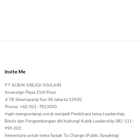
a
n
.
S
i
t
e
Invite Me
F
PT KUBIK KREASI SISILAIN
o
Sovereign Plaza 21th Floor
o
Jl TB Simatupang Kav 36 Jakarta 12430,
t
Phone: +62-021–7813030
e
Ingin mengundang untuk menjadi Pembicara tema Leadership,
r
Bisnis dan Pengembangan diri hubungi Kubik Leadership 082-111-
999-022
Sementara untuk tema Speak To Change (Public Speaking)