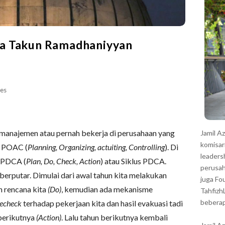
r
a Takun Ramadhaniyyan
es
u manajemen atau pernah bekerja di perusahaan yang
Jamil A
komisar
h POAC (
Planning, Organizing, actuiting, Controlling
). Di
leaders
n PDCA (
Plan, Do, Check, Action
) atau Siklus PDCA.
perusah
berputar. Dimulai dari awal tahun kita melakukan
juga Fo
an rencana kita
(Do)
, kemudian ada mekanisme
Tahfizh
beberap
recheck
terhadap pekerjaan kita dan hasil evakuasi tadi
berikutnya
(Action)
. Lalu tahun berikutnya kembali