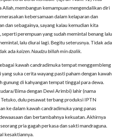
 Allah, membangun kemampuan mengendalikan diri
u, merasakan kebersamaan dalam kelaparan dan
an dan sebagainya, sayang kalau kemudian kita
, seperti perempuan yang sudah memintal benang lalu
mintal, lalu diurai lagi. Begitu seterusnya. Tidak ada
dak ada
kaizen
.
Naudzu billah min dzalik.
 sebagai kawah candradimuka tempat menggembleng
gi yang suka cerita wayang pasti paham dengan kawah
ah gunung di kahyangan tempat tinggal para dewa.
kudara/Bima dengan Dewi Arimbi) lahir (nama
 Tetuko, dulu pesawat terbang produksi IPTN
kan ke dalam kawah candradimuka yang panas
ndewaasaan dan bertambahnya kekuatan. Akhirnya
i seorang pria gagah perkasa dan sakti mandraguna.
al kesaktiannya.