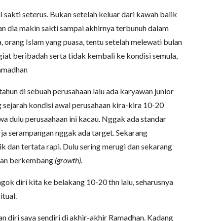
 sakti seterus. Bukan setelah keluar dari kawah balik
an dia makin sakti sampai akhirnya terbunuh dalam
 orang Islam yang puasa, tentu setelah melewati bulan
giat beribadah serta tidak kembali ke kondisi semula,
Ramadhan
tahun di sebuah perusahaan lalu ada karyawan junior
sejarah kondisi awal perusahaan kira-kira 10-20
wa dulu perusaahaan ini kacau. Nggak ada standar
rja serampangan nggak ada target. Sekarang
ik dan tertata rapi. Dulu sering merugi dan sekarang
an berkembang
(grow
t
h)
.
ok diri kita ke belakang 10-20 thn lalu, seharusnya
itual.
n diri saya sendiri di akhir-akhir Ramadhan. Kadang