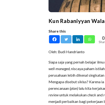
Kun Rabaniyyan Wala
Share this
0
Shar
Oleh: Budi Handrianto
Siapa saja yang pernah belajar ilm
well-managed,
niscaya paham istila
perusahaan lebih dikenal singkata
Mengapa disebut siklus? Karena ia 
perencanaan
(plan)
lalu kita kerjak
review
untuk melakukan
check
and
menjadi perbaikan bagi pekerjaan 