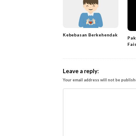
g
a
t
i
Kebebasan Berkehendak
Pak
o
Fai
n
Leave a reply:
Your email address will not be publish