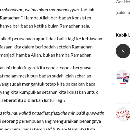
Get New
n rabbaniyan, walaa takun ramadhaniyyan
. Jadilah
[calder
Ramadhan.” Hamba Allah beribadah konsisten
hanya beribadah ketika bulan Ramadhan saja.
Kubik 
k di perusahaan agar tidak balik lagi ke kebiasaan
iasaan kita dalam beribadah setelah Ramadhan
S
p menjadi hamba Allah, bukan hamba Ramadhan.
an ini tidak ringan. Kita capek-capek berpuasa
lat malam meskipun badan sudah lelah seharian
a yang sudah mengantuk tetap kita paksakan baca
yang kita kumpulkan setahun kita ikhlaskan untuk
eberat itu dibiarkan luntur lagi?
a takunuu kallati naqadhat ghazlaha min ba’di quwwatin
ti seorang perempuan yang menguraikan benangnya
njadi cerai berai kembali.” (QS an-Nahl: 92) Kita