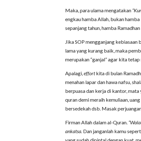
Maka, para ulama mengatakan
“Ku
engkau hamba Allah, bukan hamba 
sepanjang tahun, hamba Ramadhan 
Jika SOP mengganjang kebiasaan bai
lama yang kurang baik, maka pemb
merupakan “ganjal” agar kita teta
Apalagi,
effort
kita di bulan Ramadh
menahan lapar dan hawa nafsu, sha
berpuasa dan kerja di kantor, mat
quran demi meraih kemuliaan, uang 
bersedekah dsb. Masak perjuangan s
Firman Allah dalam al-Quran.
“Wala
ankatsa.
Dan janganlah kamu seper
yang sudah dipintal dengan kuat, me