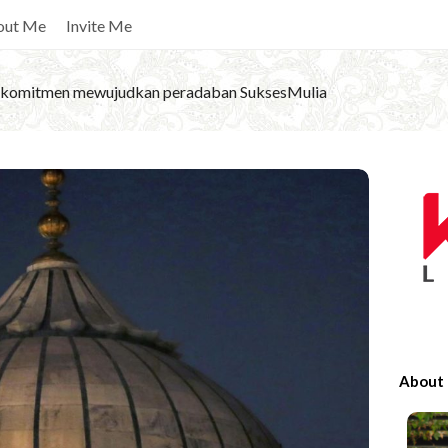
out Me
Invite Me
komitmen mewujudkan peradaban SuksesMulia
S
i
t
e
S
i
d
e
About
b
a