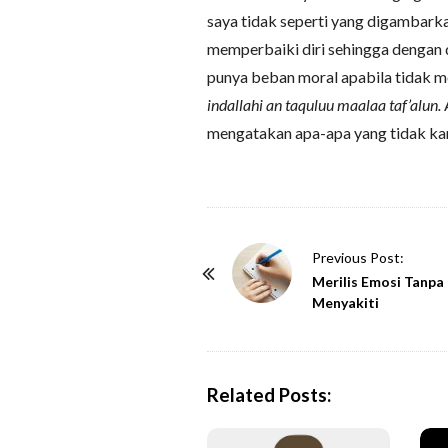
saya tidak seperti yang digambarkan
memperbaiki diri sehingga dengan d
punya beban moral apabila tidak m
indallahi an taquluu maalaa taf’alun.
mengatakan apa-apa yang tidak ka
P
Previous Post:
o
Merilis Emosi Tanpa
Menyakiti
s
t
N
a
Related Posts:
v
i