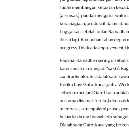
sudah membangun ketaatan kepada
(al-imsak), pandai mengatur wakt
kebahagiaan, produktif dalam ibad
tinggalkan setelah bulan Ramadhan
diurai lagi. Ramadhan tahun depan me
progress, tidak ada
improvement,
ti
Padahal Ramadhan sering disebut
kaum muslimin menjadi “sakti”. Ba
candradimuka. Ini adalah satu kaw
Ketika bayi Gatotkaca (putra Wer
sebelum menjadi Gatotkaca adalah
pertama dinamai Tetuko) dimasuk
membara, ia mengalami proses pe
keluarlah ia dari kawah tsb sebaga
Dialah sang Gatotkaca yang terken