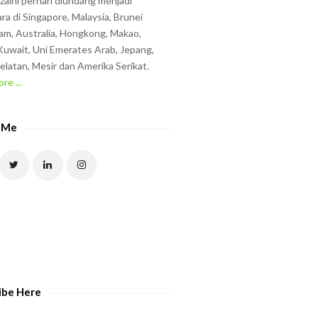
zzaini pernah diundang menjadi
ra di Singapore, Malaysia, Brunei
am, Australia, Hongkong, Makao,
uwait, Uni Emerates Arab, Jepang,
elatan, Mesir dan Amerika Serikat.
re ...
 Me
ibe Here