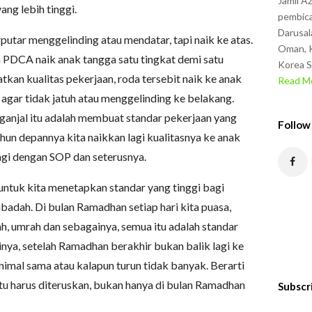
Jamil A
ng lebih tinggi.
pembica
Darusal
utar menggelinding atau mendatar, tapi naik ke atas.
Oman, K
a PDCA naik anak tangga satu tingkat demi satu
Korea S
tkan kualitas pekerjaan, roda tersebit naik ke anak
Read Mo
 agar tidak jatuh atau menggelinding ke belakang.
anjal itu adalah membuat standar pekerjaan yang
Follow
un depannya kita naikkan lagi kualitasnya ke anak
lagi dengan SOP dan seterusnya.
ntuk kita menetapkan standar yang tinggi bagi
ibadah. Di bulan Ramadhan setiap hari kita puasa,
ah, umrah dan sebagainya, semua itu adalah standar
inya, setelah Ramadhan berakhir bukan balik lagi ke
imal sama atau kalapun turun tidak banyak. Berarti
tu harus diteruskan, bukan hanya di bulan Ramadhan
Subscr