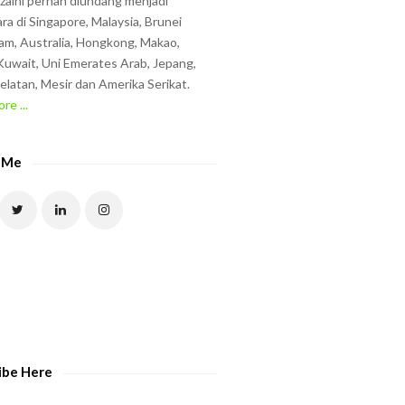
zzaini pernah diundang menjadi
ra di Singapore, Malaysia, Brunei
am, Australia, Hongkong, Makao,
uwait, Uni Emerates Arab, Jepang,
elatan, Mesir dan Amerika Serikat.
re ...
 Me
ibe Here