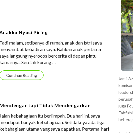
r
Anakku Nyuci Piring
Tadi malam, setibanya di rumah, anak dan istri saya
menyambut kehadiran saya. Bahkan anak pertama
saya langsung nyerocos bercerita di depan pintu
kamarnya. Setelah kurang
…
Continue Reading
Jamil A
komisar
leaders
perusah
Mendengar tapi Tidak Mendengarkan
juga Fo
Tahfizh
Jalan kebahagiaan itu berlimpah. Dua hari ini, saya
beberap
mendapat banyak kebahagiaan. Setidaknya ada tiga
kebahagiaan utama yang saya dapatkan. Pertama, hari