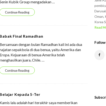
Jamil A
Senin Kubik Group mengadakan
…
pembica
Darusal
Continue Reading
Oman, K
Korea S
Read Mo
Babak Final Ramadhan
Follow
Bersamaan dengan bulan Ramadhan kali ini ada dua
hajatan sepakbola di dua benua, yaitu Amerika dan
Eropa. Kejuaraan di benua Amerika telah
menghasilkan juara, Chile.
…
Continue Reading
Belajar Kepada 5-Ter
Subscr
Kamis lalu adalah hari terakhir saya memberikan