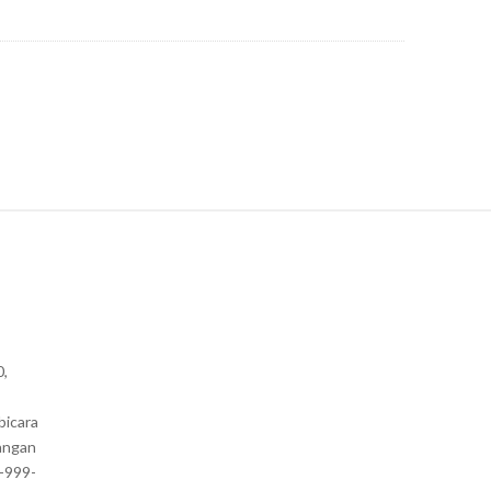
0,
bicara
angan
1-999-