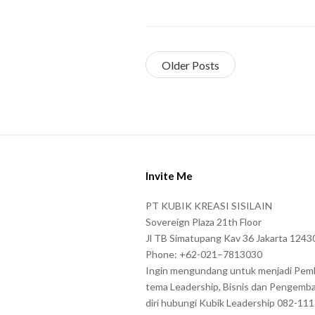
Older Posts
S
i
Invite Me
t
e
PT KUBIK KREASI SISILAIN
F
Sovereign Plaza 21th Floor
o
Jl TB Simatupang Kav 36 Jakarta 1243
Phone: +62-021–7813030
o
Ingin mengundang untuk menjadi Pem
t
tema Leadership, Bisnis dan Pengemb
e
diri hubungi Kubik Leadership 082-11
r