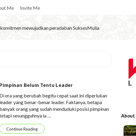
out Me
Invite Me
komitmen mewujudkan peradaban SuksesMulia
S
i
t
e
Pimpinan Belum Tentu Leader
S
Di era yang berubah begitu cepat saat ini diperlukan
i
leader yang benar-benar leader. Faktanya, betapa
d
banyak orang yang sudah menduduki posisi pimpinan
e
tetapi sesungguhnya ia
…
About
b
a
Continue Reading