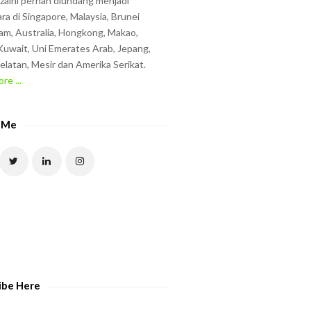
zzaini pernah diundang menjadi
ra di Singapore, Malaysia, Brunei
am, Australia, Hongkong, Makao,
uwait, Uni Emerates Arab, Jepang,
elatan, Mesir dan Amerika Serikat.
re ...
 Me
ibe Here