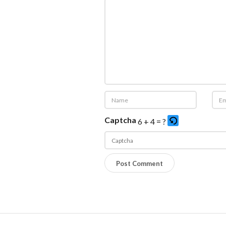
Captcha
6 + 4 = ?
P
l
e
a
s
S