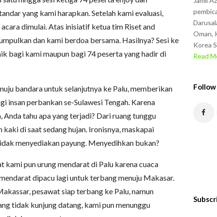
Jamil A
pembica
andar yang kami harapkan. Setelah kami evaluasi,
Darusal
cara dimulai. Atas inisiatif ketua tim Riset and
Oman, K
umpulkan dan kami berdoa bersama. Hasilnya? Sesi ke
Korea S
aik bagi kami maupun bagi 74 peserta yang hadir di
Read Mo
Follow
menuju bandara untuk selanjutnya ke Palu, memberikan
agi insan perbankan se-Sulawesi Tengah. Karena
, Anda tahu apa yang terjadi? Dari ruang tunggu
 kaki di saat sedang hujan. Ironisnya, maskapai
tidak menyediakan payung. Menyedihkan bukan?
at kami pun urung mendarat di Palu karena cuaca
mendarat dipacu lagi untuk terbang menuju Makasar.
 Makassar, pesawat siap terbang ke Palu, namun
Subscr
ang tidak kunjung datang, kami pun menunggu