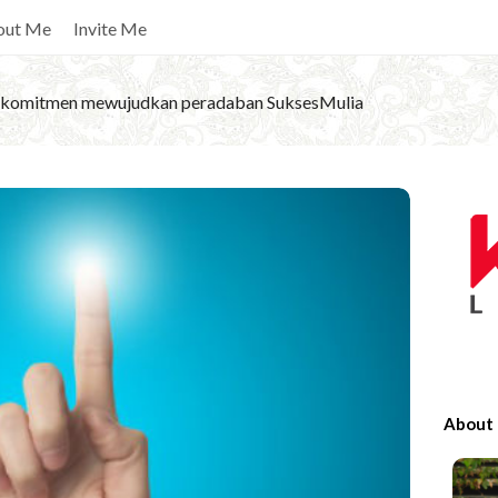
out Me
Invite Me
komitmen mewujudkan peradaban SuksesMulia
S
i
t
e
S
i
d
e
About
b
a