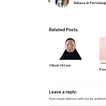
o
Bahasa di Persidang
s
t
N
a
Related Posts:
v
i
g
a
t
Jilbab Hitam
i
Pan
o
n
Leave a reply:
Your email address will not be publish