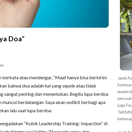
r
ya Doa”
es
 berkata atau mendengar, “Maaf hanya bisa berkirim
Jamil A
komisar
kan bahwa doa adalah hal yang sepele atau tidak
leaders
ang sangat penting dan menentukan. Begitu lupa berdoa
perusah
n muncul berdatangan. Saya akan sedikit berbagi apa
juga Fo
kan lalu saat lupa berdoa.
Tahfizh
beberap
mengadakan “Kubik Leadership Training: Impaction” di
i satu hingga sesi ketiga 74 peserta enjoy dan