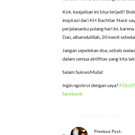
Kok, keajaiban ini bisa terjadi? B
inspirasi dari KH Bachtiar Nasir sa
perjalananku pulang hari ini, kare
Dan, alhamdulillah, 20 menit sebel
Jangan sepelekan doa, sebab walau
dalam semua aktifitas yang kita lak
Salam SuksesMulia!
Ingin ngobrol dengan saya?
FOLLOW 
facebook
P
Previous Post: