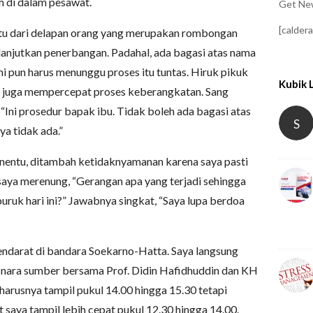
 di dalam pesawat.
Get New
[calder
atu dari delapan orang yang merupakan rombongan
anjutkan penerbangan. Padahal, ada bagasi atas nama
i pun harus menunggu proses itu tuntas. Hiruk pikuk
Kubik 
 juga mempercepat proses keberangkatan. Sang
“Ini prosedur bapak ibu. Tidak boleh ada bagasi atas
S
 tidak ada.”
nentu, ditambah ketidaknyamanan karena saya pasti
saya merenung, “Gerangan apa yang terjadi sehingga
ruk hari ini?” Jawabnya singkat, “Saya lupa berdoa
endarat di bandara Soekarno-Hatta. Saya langsung
 nara sumber bersama Prof. Didin Hafidhuddin dan KH
eharusnya tampil pukul 14.00 hingga 15.30 tetapi
 saya tampil lebih cepat pukul 12.30 hingga 14.00.