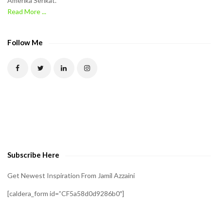
Amerika Serikat.
e
Read More ...
C
A
P
Follow Me
T
C
H
A
t
o
v
e
Subscribe Here
r
i
Get Newest Inspiration From Jamil Azzaini
f
[caldera_form id=”CF5a58d0d9286b0″]
y
t