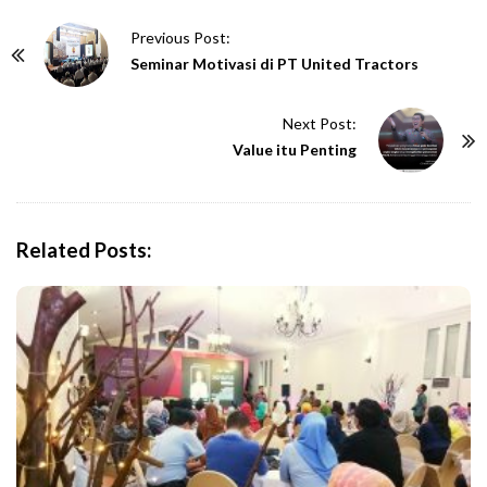
P
Previous Post:
o
Seminar Motivasi di PT United Tractors
s
t
Next Post:
N
Value itu Penting
a
v
i
Related Posts:
g
a
t
i
o
n