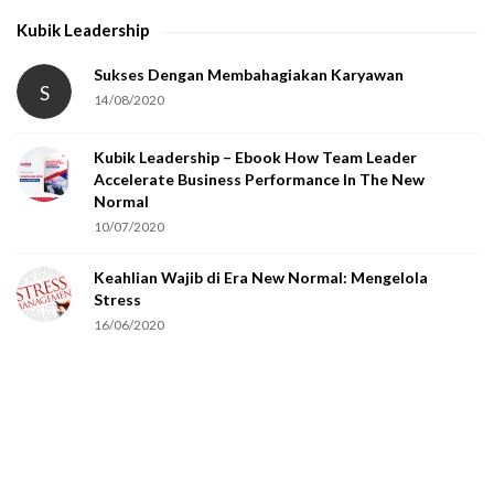
h
Kubik Leadership
a
t
Sukses Dengan Membahagiakan Karyawan
S
14/08/2020
y
o
Kubik Leadership – Ebook How Team Leader
u
Accelerate Business Performance In The New
a
Normal
r
10/07/2020
e
Keahlian Wajib di Era New Normal: Mengelola
h
Stress
u
16/06/2020
m
a
n
.