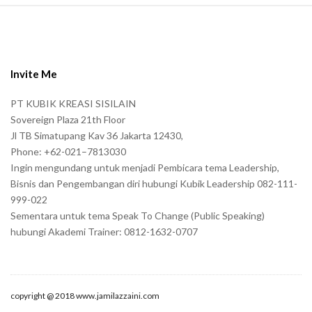
S
i
t
e
Invite Me
F
PT KUBIK KREASI SISILAIN
o
Sovereign Plaza 21th Floor
o
Jl TB Simatupang Kav 36 Jakarta 12430,
t
Phone: +62-021–7813030
e
Ingin mengundang untuk menjadi Pembicara tema Leadership,
r
Bisnis dan Pengembangan diri hubungi Kubik Leadership 082-111-
999-022
Sementara untuk tema Speak To Change (Public Speaking)
hubungi Akademi Trainer: 0812-1632-0707
copyright @ 2018 www.jamilazzaini.com