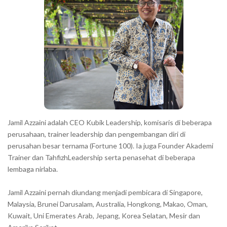
r
a
c
t
e
r
s
s
h
Jamil Azzaini adalah CEO Kubik Leadership, komisaris di beberapa
o
perusahaan, trainer leadership dan pengembangan diri di
w
perusahan besar ternama (Fortune 100). Ia juga Founder Akademi
Trainer dan TahfizhLeadership serta penasehat di beberapa
n
lembaga nirlaba.
i
n
Jamil Azzaini pernah diundang menjadi pembicara di Singapore,
t
Malaysia, Brunei Darusalam, Australia, Hongkong, Makao, Oman,
h
Kuwait, Uni Emerates Arab, Jepang, Korea Selatan, Mesir dan