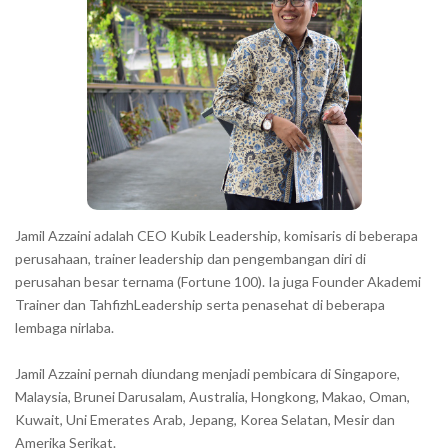
r
a
c
t
e
r
s
s
h
Jamil Azzaini adalah CEO Kubik Leadership, komisaris di beberapa
o
perusahaan, trainer leadership dan pengembangan diri di
w
perusahan besar ternama (Fortune 100). Ia juga Founder Akademi
Trainer dan TahfizhLeadership serta penasehat di beberapa
n
lembaga nirlaba.
i
n
Jamil Azzaini pernah diundang menjadi pembicara di Singapore,
t
Malaysia, Brunei Darusalam, Australia, Hongkong, Makao, Oman,
h
Kuwait, Uni Emerates Arab, Jepang, Korea Selatan, Mesir dan
Amerika Serikat.
e