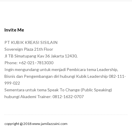
S
i
t
e
Invite Me
F
PT KUBIK KREASI SISILAIN
o
Sovereign Plaza 21th Floor
o
Jl TB Simatupang Kav 36 Jakarta 12430,
t
Phone: +62-021–7813030
e
Ingin mengundang untuk menjadi Pembicara tema Leadership,
r
Bisnis dan Pengembangan diri hubungi Kubik Leadership 082-111-
999-022
Sementara untuk tema Speak To Change (Public Speaking)
hubungi Akademi Trainer: 0812-1632-0707
copyright @ 2018 www.jamilazzaini.com