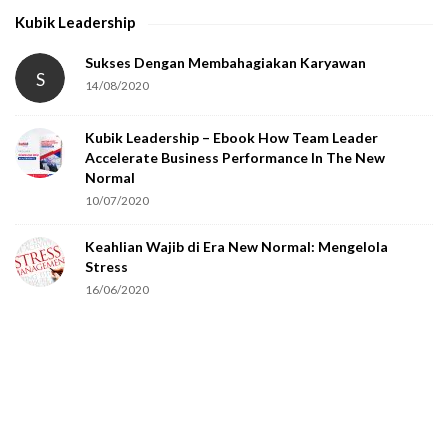
h
Kubik Leadership
a
t
Sukses Dengan Membahagiakan Karyawan
S
14/08/2020
y
o
Kubik Leadership – Ebook How Team Leader
u
Accelerate Business Performance In The New
a
Normal
r
10/07/2020
e
Keahlian Wajib di Era New Normal: Mengelola
h
Stress
u
16/06/2020
m
a
n
.