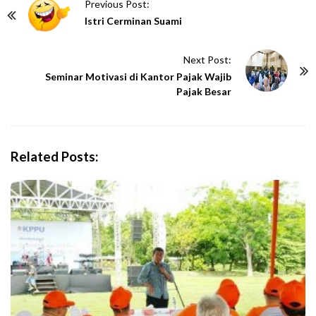
P
Previous Post:
o
Istri Cerminan Suami
s
t
Next Post:
N
Seminar Motivasi di Kantor Pajak Wajib
Pajak Besar
a
v
i
g
Related Posts:
a
t
i
o
n