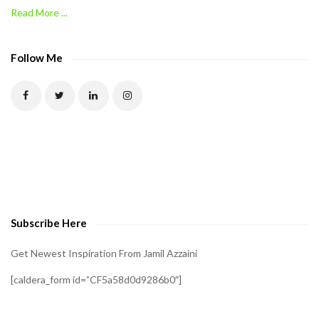
Read More ...
C
A
P
Follow Me
T
C
H
A
t
o
v
e
Subscribe Here
r
i
Get Newest Inspiration From Jamil Azzaini
f
[caldera_form id=”CF5a58d0d9286b0″]
y
t