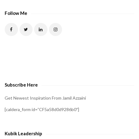
A
P
Follow Me
T
C
H
A
t
o
v
e
Subscribe Here
r
i
Get Newest Inspiration From Jamil Azzaini
f
[caldera_form id=”CF5a58d0d9286b0″]
y
t
h
Kubik Leadership
a