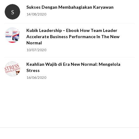
t
Sukses Dengan Membahagiakan Karyawan
S
14/08/2020
y
o
Kubik Leadership – Ebook How Team Leader
u
Accelerate Business Performance In The New
a
Normal
r
10/07/2020
e
Keahlian Wajib di Era New Normal: Mengelola
h
Stress
u
16/06/2020
m
a
n
.
S