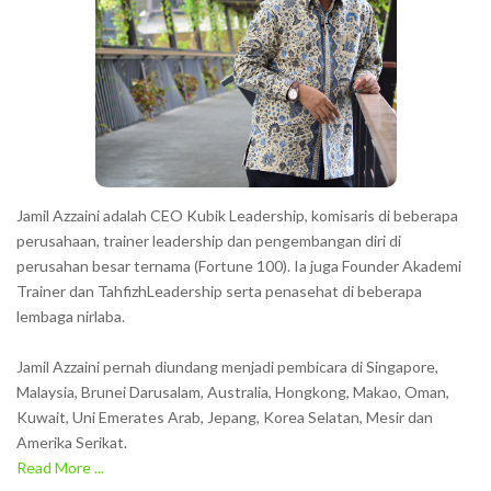
c
t
e
r
s
s
h
Jamil Azzaini adalah CEO Kubik Leadership, komisaris di beberapa
o
perusahaan, trainer leadership dan pengembangan diri di
w
perusahan besar ternama (Fortune 100). Ia juga Founder Akademi
Trainer dan TahfizhLeadership serta penasehat di beberapa
n
lembaga nirlaba.
i
n
Jamil Azzaini pernah diundang menjadi pembicara di Singapore,
t
Malaysia, Brunei Darusalam, Australia, Hongkong, Makao, Oman,
h
Kuwait, Uni Emerates Arab, Jepang, Korea Selatan, Mesir dan
Amerika Serikat.
e
Read More ...
C