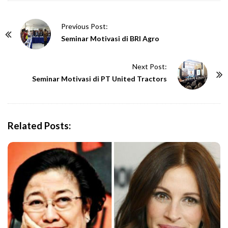
P
Previous Post:
o
Seminar Motivasi di BRI Agro
s
t
Next Post:
N
Seminar Motivasi di PT United Tractors
a
v
i
Related Posts:
g
a
t
i
o
n