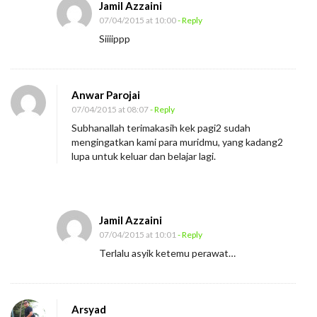
Jamil Azzaini
m
07/04/2015 at 10:00
- Reply
p
Siiiippp
u
r
u
Anwar Parojai
07/04/2015 at 08:07
- Reply
n
Subhanallah terimakasih kek pagi2 sudah
g
mengingatkan kami para muridmu, yang kadang2
”
lupa untuk keluar dan belajar lagi.
Jamil Azzaini
07/04/2015 at 10:01
- Reply
Terlalu asyik ketemu perawat…
Arsyad