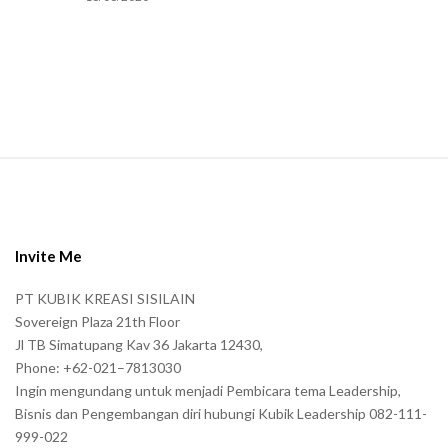
m
a
n
.
S
i
t
e
Invite Me
F
PT KUBIK KREASI SISILAIN
o
Sovereign Plaza 21th Floor
o
Jl TB Simatupang Kav 36 Jakarta 12430,
t
Phone: +62-021–7813030
e
Ingin mengundang untuk menjadi Pembicara tema Leadership,
r
Bisnis dan Pengembangan diri hubungi Kubik Leadership 082-111-
999-022