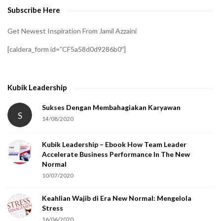
Subscribe Here
r
i
Get Newest Inspiration From Jamil Azzaini
f
[caldera_form id=”CF5a58d0d9286b0″]
y
t
h
Kubik Leadership
a
t
Sukses Dengan Membahagiakan Karyawan
S
14/08/2020
y
o
Kubik Leadership – Ebook How Team Leader
u
Accelerate Business Performance In The New
a
Normal
r
10/07/2020
e
Keahlian Wajib di Era New Normal: Mengelola
h
Stress
u
16/06/2020