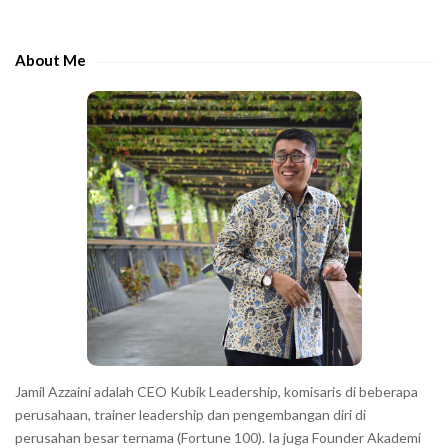
t
d
h
e
e
About Me
b
c
a
h
r
a
r
a
c
t
e
r
s
s
h
Jamil Azzaini adalah CEO Kubik Leadership, komisaris di beberapa
o
perusahaan, trainer leadership dan pengembangan diri di
w
perusahan besar ternama (Fortune 100). Ia juga Founder Akademi