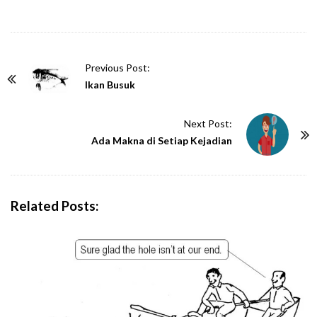
P
Previous Post:
o
Ikan Busuk
s
t
Next Post:
N
Ada Makna di Setiap Kejadian
a
v
i
Related Posts:
g
a
t
i
o
n