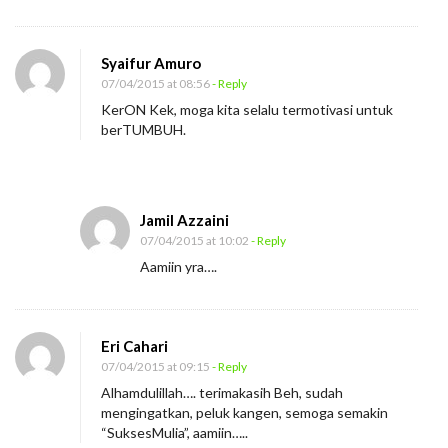
Syaifur Amuro
07/04/2015 at 08:56
- Reply
KerON Kek, moga kita selalu termotivasi untuk
berTUMBUH.
Jamil Azzaini
07/04/2015 at 10:02
- Reply
Aamiin yra….
Eri Cahari
07/04/2015 at 09:15
- Reply
Alhamdulillah…. terimakasih Beh, sudah
mengingatkan, peluk kangen, semoga semakin
“SuksesMulia”, aamiin…..