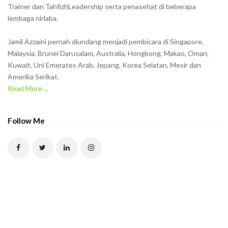
Trainer dan TahfizhLeadership serta penasehat di beberapa
n
lembaga nirlaba.
i
n
Jamil Azzaini pernah diundang menjadi pembicara di Singapore,
t
Malaysia, Brunei Darusalam, Australia, Hongkong, Makao, Oman,
h
Kuwait, Uni Emerates Arab, Jepang, Korea Selatan, Mesir dan
Amerika Serikat.
e
Read More ...
C
A
P
Follow Me
T
C
H
A
t
o
v
e