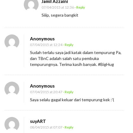
Jamil Azzaini
07/04/2015 at 12:36
- Reply
Siiip, segera bangkit
Anonymous
07/04/2015 at 12:24
- Reply
Sudah terlalu saya jadi katak dalam tempurung Pa,
dan TBnC adalah salah satu pembuka
tempurungnya. Terima kasih banyak. #BigHug
Anonymous
07/04/2015 at 20:47
- Reply
Saya selalu gagal keluar dari tempurung kek :'(
suyART
08/04/2015 at 07:07
- Reply