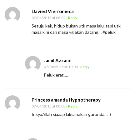
n
Davied Vierronieca
K
07/04/2015 at 08:02
- Reply
e
Setuju kek, hidup bukan utk masa lalu, tapi utk
l
masa kini dan masa yg akan datang… #peluk
u
a
r
Jamil Azzaini
l
07/04/2015 at 10:00
- Reply
a
Peluk erat….
h
d
a
Princess amanda Hypnotherapy
r
07/04/2015 at 08:03
- Reply
i
InsyaAllah siaaap laksanakan gurunda….:)
“
T
e