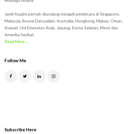
lembaga nirlaba.
i
n
Jamil Azzaini pernah diundang menjadi pembicara di Singapore,
t
Malaysia, Brunei Darusalam, Australia, Hongkong, Makao, Oman,
h
Kuwait, Uni Emerates Arab, Jepang, Korea Selatan, Mesir dan
Amerika Serikat.
e
Read More ...
C
A
P
Follow Me
T
C
H
A
t
o
v
e
Subscribe Here
r