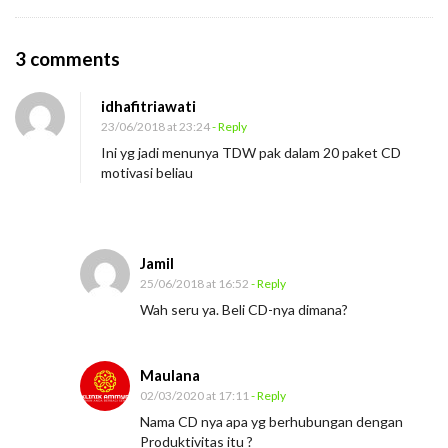
O
3 comments
n
idhafitriawati
I
23/06/2018 at 23:24
- Reply
n
Ini yg jadi menunya TDW pak dalam 20 paket CD
g
motivasi beliau
i
n
S
Jamil
e
25/06/2018 at 16:52
- Reply
m
Wah seru ya. Beli CD-nya dimana?
a
k
Maulana
i
02/03/2020 at 17:11
- Reply
n
Nama CD nya apa yg berhubungan dengan
P
Produktivitas itu ?