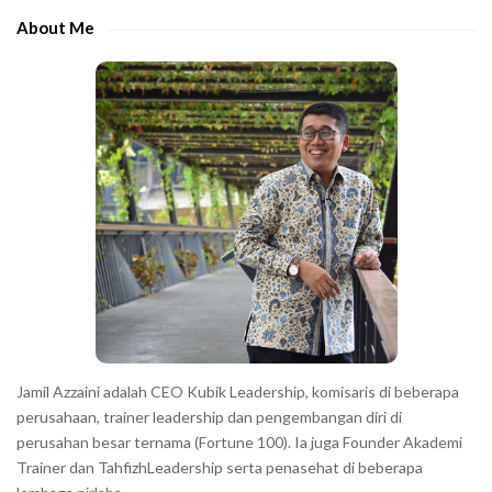
e
e
About Me
b
c
a
h
r
a
r
a
c
t
e
r
s
s
h
Jamil Azzaini adalah CEO Kubik Leadership, komisaris di beberapa
o
perusahaan, trainer leadership dan pengembangan diri di
w
perusahan besar ternama (Fortune 100). Ia juga Founder Akademi
Trainer dan TahfizhLeadership serta penasehat di beberapa
n