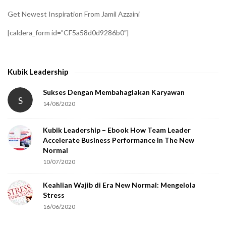
i
Get Newest Inspiration From Jamil Azzaini
f
[caldera_form id=”CF5a58d0d9286b0″]
y
t
h
Kubik Leadership
a
t
Sukses Dengan Membahagiakan Karyawan
S
14/08/2020
y
o
Kubik Leadership – Ebook How Team Leader
u
Accelerate Business Performance In The New
a
Normal
r
10/07/2020
e
Keahlian Wajib di Era New Normal: Mengelola
h
Stress
u
16/06/2020
m