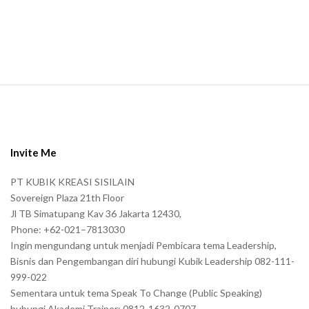
a
n
.
S
i
t
e
Invite Me
F
PT KUBIK KREASI SISILAIN
o
Sovereign Plaza 21th Floor
o
Jl TB Simatupang Kav 36 Jakarta 12430,
t
Phone: +62-021–7813030
e
Ingin mengundang untuk menjadi Pembicara tema Leadership,
r
Bisnis dan Pengembangan diri hubungi Kubik Leadership 082-111-
999-022
Sementara untuk tema Speak To Change (Public Speaking)
hubungi Akademi Trainer: 0812-1632-0707