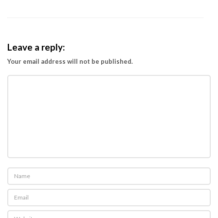
r
o
d
u
Leave a reply:
k
Your email address will not be published.
t
i
f
?