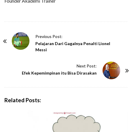
Founder Akademi Trainer
P
Previous Post:
o
Pelajaran Dari Gagalnya Penalti Lionel
Messi
s
t
Next Post:
N
Efek Kepemimpinan itu Bisa Dirasakan
a
v
i
g
Related Posts:
a
t
i
o