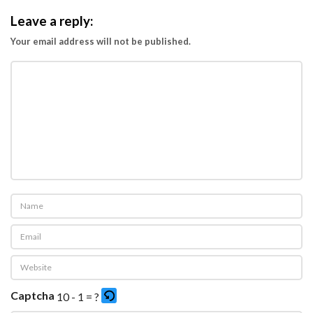
P
e
Leave a reply:
r
Your email address will not be published.
l
u
D
i
s
y
u
k
u
r
i
?
Captcha
10 - 1 = ?