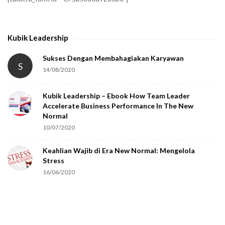
y
t
h
Kubik Leadership
a
t
Sukses Dengan Membahagiakan Karyawan
S
14/08/2020
y
o
Kubik Leadership – Ebook How Team Leader
u
Accelerate Business Performance In The New
a
Normal
r
10/07/2020
e
Keahlian Wajib di Era New Normal: Mengelola
h
Stress
u
16/06/2020
m
a
n
.