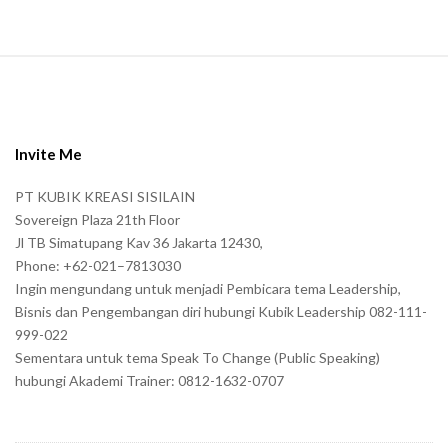
S
i
t
e
Invite Me
F
PT KUBIK KREASI SISILAIN
o
Sovereign Plaza 21th Floor
o
Jl TB Simatupang Kav 36 Jakarta 12430,
t
Phone: +62-021–7813030
e
Ingin mengundang untuk menjadi Pembicara tema Leadership,
r
Bisnis dan Pengembangan diri hubungi Kubik Leadership 082-111-
999-022
Sementara untuk tema Speak To Change (Public Speaking)
hubungi Akademi Trainer: 0812-1632-0707