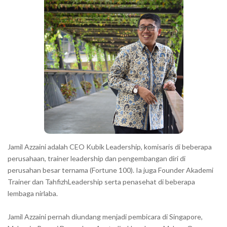
a
h
r
a
r
a
c
t
e
r
s
s
h
Jamil Azzaini adalah CEO Kubik Leadership, komisaris di beberapa
o
perusahaan, trainer leadership dan pengembangan diri di
w
perusahan besar ternama (Fortune 100). Ia juga Founder Akademi
Trainer dan TahfizhLeadership serta penasehat di beberapa
n
lembaga nirlaba.
i
n
Jamil Azzaini pernah diundang menjadi pembicara di Singapore,
t