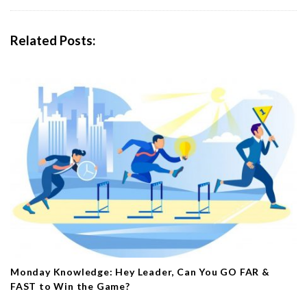
v
i
Related Posts:
g
a
t
i
o
n
Monday Knowledge: Hey Leader, Can You GO FAR &
FAST to Win the Game?