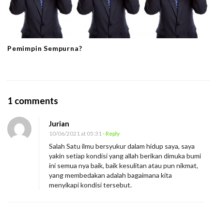
Pemimpin Sempurna?
O
1 comments
n
Jurian
A
10/06/2021 at 05:31
- Reply
p
Salah Satu ilmu bersyukur dalam hidup saya, saya
a
yakin setiap kondisi yang allah berikan dimuka bumi
Y
ini semua nya baik, baik kesulitan atau pun nikmat,
yang membedakan adalah bagaimana kita
a
menyikapi kondisi tersebut.
n
g