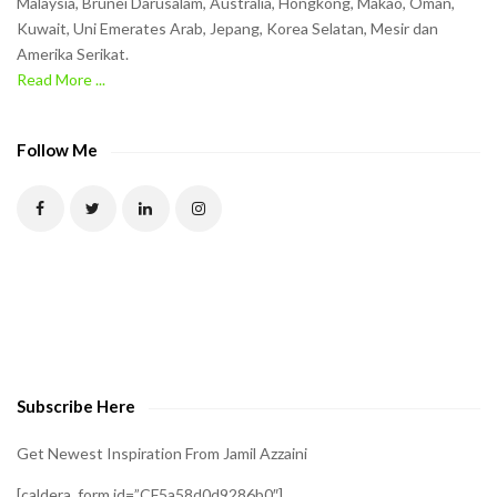
Malaysia, Brunei Darusalam, Australia, Hongkong, Makao, Oman,
h
Kuwait, Uni Emerates Arab, Jepang, Korea Selatan, Mesir dan
Amerika Serikat.
e
Read More ...
C
A
P
Follow Me
T
C
H
A
t
o
v
e
Subscribe Here
r
i
Get Newest Inspiration From Jamil Azzaini
f
[caldera_form id=”CF5a58d0d9286b0″]