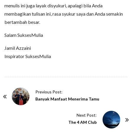
menulis ini juga layak disyukuri, apalagi bila Anda
membagikan tulisan ini, rasa syukur saya dan Anda semakin
bertambah besar.
Salam SuksesMulia
Jamil Azzaini
Inspirator SuksesMulia
P
Previous Post:
o
Banyak Manfaat Menerima Tamu
s
t
Next Post:
N
The 4 AM Club
a