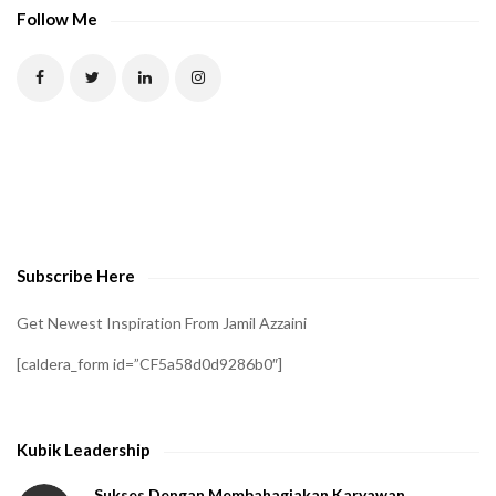
P
Follow Me
T
C
H
A
t
o
v
e
Subscribe Here
r
i
Get Newest Inspiration From Jamil Azzaini
f
[caldera_form id=”CF5a58d0d9286b0″]
y
t
h
Kubik Leadership
a
t
Sukses Dengan Membahagiakan Karyawan