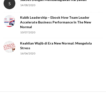
S
14/08/2020
y
o
Kubik Leadership – Ebook How Team Leader
u
Accelerate Business Performance In The New
a
Normal
r
10/07/2020
e
Keahlian Wajib di Era New Normal: Mengelola
h
Stress
u
16/06/2020
m
a
n
.
S
i