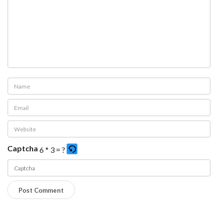
Captcha
6 * 3 = ?
P
l
e