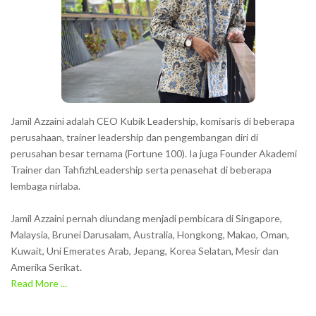
c
t
e
r
s
s
h
Jamil Azzaini adalah CEO Kubik Leadership, komisaris di beberapa
o
perusahaan, trainer leadership dan pengembangan diri di
w
perusahan besar ternama (Fortune 100). Ia juga Founder Akademi
Trainer dan TahfizhLeadership serta penasehat di beberapa
n
lembaga nirlaba.
i
n
Jamil Azzaini pernah diundang menjadi pembicara di Singapore,
t
Malaysia, Brunei Darusalam, Australia, Hongkong, Makao, Oman,
h
Kuwait, Uni Emerates Arab, Jepang, Korea Selatan, Mesir dan
Amerika Serikat.
e
Read More ...
C
A