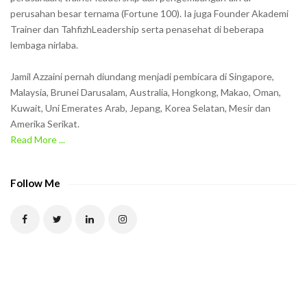
w
perusahan besar ternama (Fortune 100). Ia juga Founder Akademi
Trainer dan TahfizhLeadership serta penasehat di beberapa
n
lembaga nirlaba.
i
n
Jamil Azzaini pernah diundang menjadi pembicara di Singapore,
t
Malaysia, Brunei Darusalam, Australia, Hongkong, Makao, Oman,
h
Kuwait, Uni Emerates Arab, Jepang, Korea Selatan, Mesir dan
Amerika Serikat.
e
Read More ...
C
A
P
Follow Me
T
C
H
A
t
o