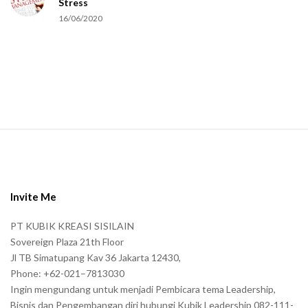
Stress
u
16/06/2020
m
a
n
.
S
i
t
e
Invite Me
F
PT KUBIK KREASI SISILAIN
o
Sovereign Plaza 21th Floor
o
Jl TB Simatupang Kav 36 Jakarta 12430,
t
Phone: +62-021–7813030
e
Ingin mengundang untuk menjadi Pembicara tema Leadership,
r
Bisnis dan Pengembangan diri hubungi Kubik Leadership 082-111-