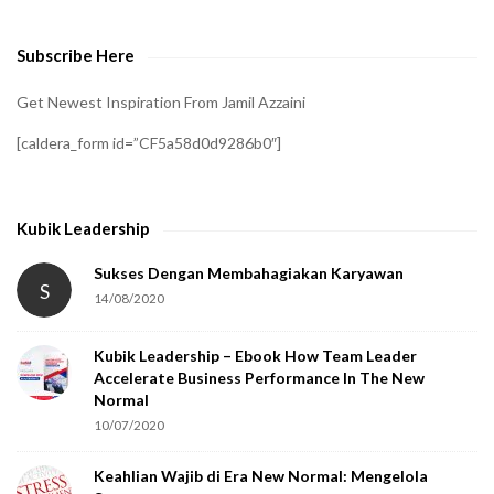
v
e
Subscribe Here
r
i
Get Newest Inspiration From Jamil Azzaini
f
[caldera_form id=”CF5a58d0d9286b0″]
y
t
h
Kubik Leadership
a
t
Sukses Dengan Membahagiakan Karyawan
S
14/08/2020
y
o
Kubik Leadership – Ebook How Team Leader
u
Accelerate Business Performance In The New
a
Normal
r
10/07/2020
e
Keahlian Wajib di Era New Normal: Mengelola
h