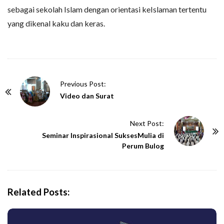
sebagai sekolah Islam dengan orientasi keIslaman tertentu
yang dikenal kaku dan keras.
P
Previous Post:
o
Video dan Surat
s
t
Next Post:
N
Seminar Inspirasional SuksesMulia di
Perum Bulog
a
v
i
g
Related Posts:
a
t