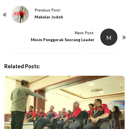
P
Previous Post:
o
Makelar Jodoh
s
t
Next Post:
M
N
Mesin Penggerak Seorang Leader
a
v
i
Related Posts:
g
a
t
i
o
n