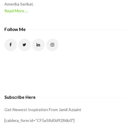
Amerika Serikat.
e
Read More ...
C
A
P
Follow Me
T
C
H
A
t
o
v
e
Subscribe Here
r
i
Get Newest Inspiration From Jamil Azzaini
f
[caldera_form id=”CF5a58d0d9286b0″]
y
t