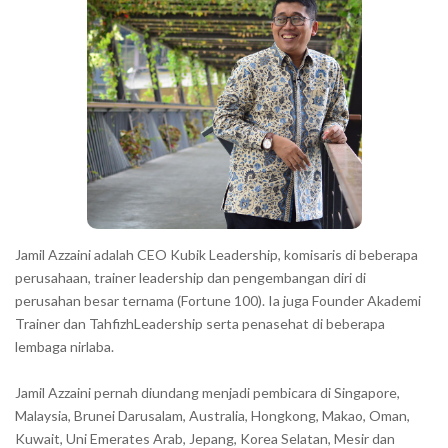
a
r
a
c
t
e
r
s
s
h
Jamil Azzaini adalah CEO Kubik Leadership, komisaris di beberapa
o
perusahaan, trainer leadership dan pengembangan diri di
w
perusahan besar ternama (Fortune 100). Ia juga Founder Akademi
Trainer dan TahfizhLeadership serta penasehat di beberapa
n
lembaga nirlaba.
i
n
Jamil Azzaini pernah diundang menjadi pembicara di Singapore,
t
Malaysia, Brunei Darusalam, Australia, Hongkong, Makao, Oman,
h
Kuwait, Uni Emerates Arab, Jepang, Korea Selatan, Mesir dan