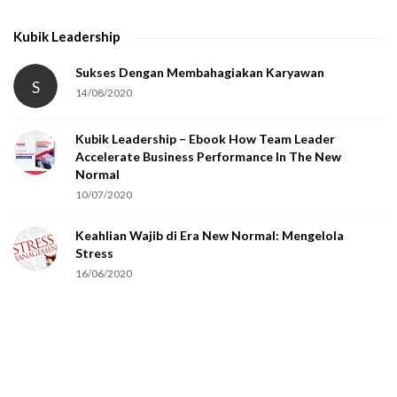
h
Kubik Leadership
a
t
Sukses Dengan Membahagiakan Karyawan
S
14/08/2020
y
o
Kubik Leadership – Ebook How Team Leader
u
Accelerate Business Performance In The New
a
Normal
r
10/07/2020
e
Keahlian Wajib di Era New Normal: Mengelola
h
Stress
u
16/06/2020
m
a
n
.