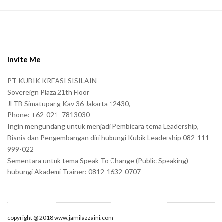
S
i
t
e
Invite Me
F
PT KUBIK KREASI SISILAIN
o
Sovereign Plaza 21th Floor
o
Jl TB Simatupang Kav 36 Jakarta 12430,
t
Phone: +62-021–7813030
e
Ingin mengundang untuk menjadi Pembicara tema Leadership,
r
Bisnis dan Pengembangan diri hubungi Kubik Leadership 082-111-
999-022
Sementara untuk tema Speak To Change (Public Speaking)
hubungi Akademi Trainer: 0812-1632-0707
copyright @ 2018 www.jamilazzaini.com