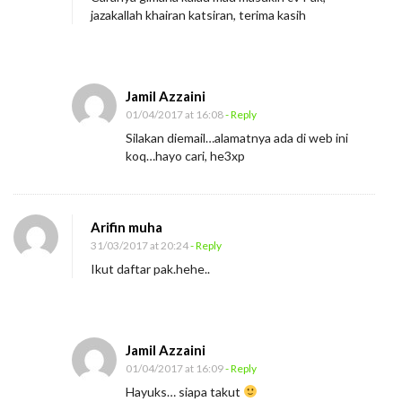
k
jazakallah khairan katsiran, terima kasih
e
l
a
Jamil Azzaini
r
01/04/2017 at 16:08
- Reply
J
Silakan diemail…alamatnya ada di web ini
o
koq…hayo cari, he3xp
d
o
h
Arifin muha
31/03/2017 at 20:24
- Reply
Ikut daftar pak.hehe..
Jamil Azzaini
01/04/2017 at 16:09
- Reply
Hayuks… siapa takut