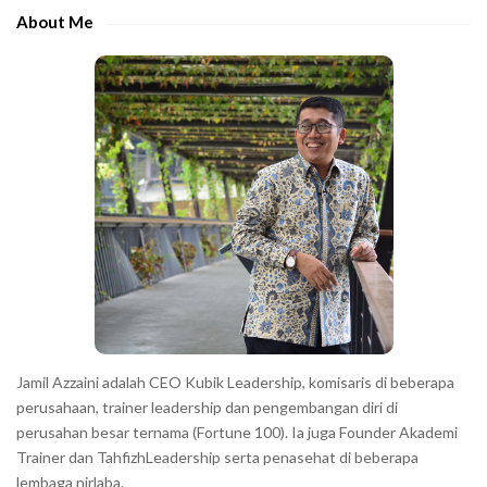
e
e
About Me
b
c
a
h
r
a
r
a
c
t
e
r
s
s
h
Jamil Azzaini adalah CEO Kubik Leadership, komisaris di beberapa
o
perusahaan, trainer leadership dan pengembangan diri di
w
perusahan besar ternama (Fortune 100). Ia juga Founder Akademi
Trainer dan TahfizhLeadership serta penasehat di beberapa
n
lembaga nirlaba.