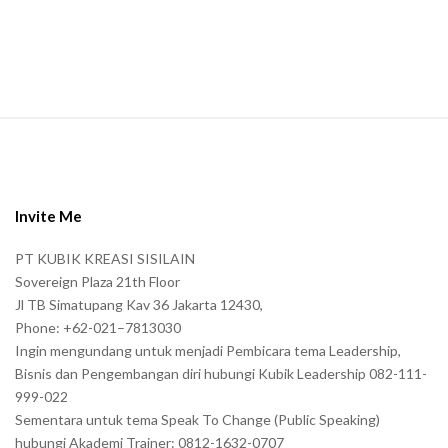
n
.
S
i
t
e
Invite Me
F
PT KUBIK KREASI SISILAIN
o
Sovereign Plaza 21th Floor
o
Jl TB Simatupang Kav 36 Jakarta 12430,
t
Phone: +62-021–7813030
e
Ingin mengundang untuk menjadi Pembicara tema Leadership,
r
Bisnis dan Pengembangan diri hubungi Kubik Leadership 082-111-
999-022
Sementara untuk tema Speak To Change (Public Speaking)
hubungi Akademi Trainer: 0812-1632-0707