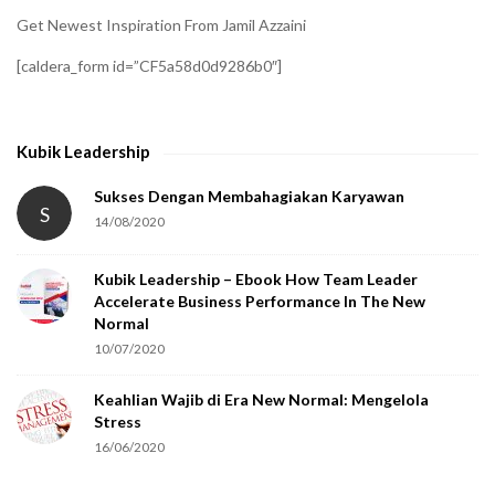
i
Get Newest Inspiration From Jamil Azzaini
f
[caldera_form id=”CF5a58d0d9286b0″]
y
t
h
Kubik Leadership
a
t
Sukses Dengan Membahagiakan Karyawan
S
14/08/2020
y
o
Kubik Leadership – Ebook How Team Leader
u
Accelerate Business Performance In The New
a
Normal
r
10/07/2020
e
Keahlian Wajib di Era New Normal: Mengelola
h
Stress
u
16/06/2020
m
a