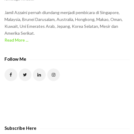
i
n
Jamil Azzaini pernah diundang menjadi pembicara di Singapore,
t
Malaysia, Brunei Darusalam, Australia, Hongkong, Makao, Oman,
h
Kuwait, Uni Emerates Arab, Jepang, Korea Selatan, Mesir dan
Amerika Serikat.
e
Read More ...
C
A
P
Follow Me
T
C
H
A
t
o
v
e
Subscribe Here
r