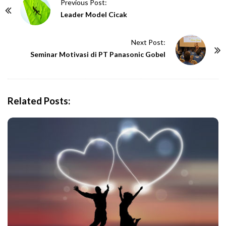
P
Previous Post:
o
Leader Model Cicak
s
t
Next Post:
N
Seminar Motivasi di PT Panasonic Gobel
a
v
i
Related Posts:
g
a
t
i
o
n