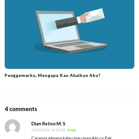
Penggemarku, Mengapa Kau Abaikan Aku?
O
4 comments
n
Dian Retno M. S
M
31/03/2017 at 15:32
- Reply
a
Caranya gimana kalau mau masukin cv Pak,