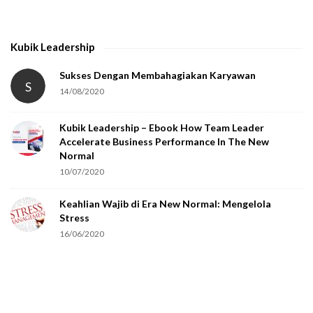
t
h
Kubik Leadership
a
t
Sukses Dengan Membahagiakan Karyawan
S
14/08/2020
y
o
Kubik Leadership – Ebook How Team Leader
u
Accelerate Business Performance In The New
a
Normal
r
10/07/2020
e
Keahlian Wajib di Era New Normal: Mengelola
h
Stress
u
16/06/2020
m
a
n
.