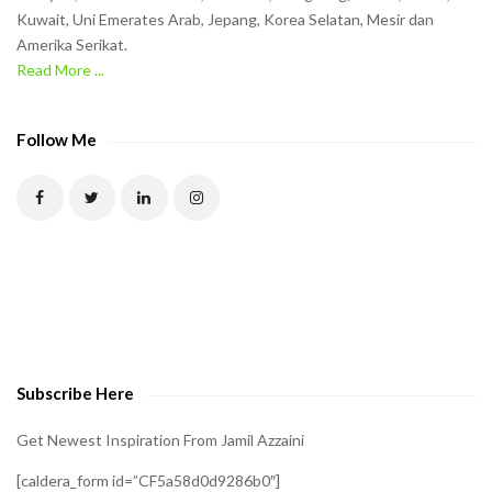
h
Kuwait, Uni Emerates Arab, Jepang, Korea Selatan, Mesir dan
Amerika Serikat.
e
Read More ...
C
A
P
Follow Me
T
C
H
A
t
o
v
e
Subscribe Here
r
i
Get Newest Inspiration From Jamil Azzaini
f
[caldera_form id=”CF5a58d0d9286b0″]
y