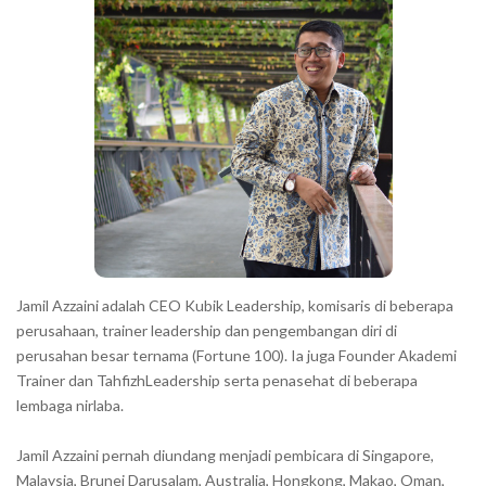
h
r
a
r
a
c
t
e
r
s
s
h
Jamil Azzaini adalah CEO Kubik Leadership, komisaris di beberapa
o
perusahaan, trainer leadership dan pengembangan diri di
w
perusahan besar ternama (Fortune 100). Ia juga Founder Akademi
Trainer dan TahfizhLeadership serta penasehat di beberapa
n
lembaga nirlaba.
i
n
Jamil Azzaini pernah diundang menjadi pembicara di Singapore,
t
Malaysia, Brunei Darusalam, Australia, Hongkong, Makao, Oman,