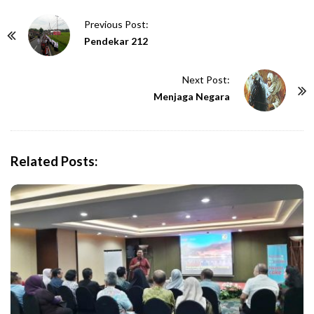
P
Previous Post:
o
Pendekar 212
s
t
Next Post:
N
Menjaga Negara
a
v
i
Related Posts:
g
a
t
i
o
n