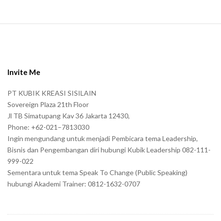
S
i
t
e
Invite Me
F
PT KUBIK KREASI SISILAIN
o
Sovereign Plaza 21th Floor
o
Jl TB Simatupang Kav 36 Jakarta 12430,
t
Phone: +62-021–7813030
e
Ingin mengundang untuk menjadi Pembicara tema Leadership,
r
Bisnis dan Pengembangan diri hubungi Kubik Leadership 082-111-
999-022
Sementara untuk tema Speak To Change (Public Speaking)
hubungi Akademi Trainer: 0812-1632-0707