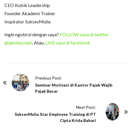
CEO Kubik Leadership
Founder Akademi Trainer
Inspirator SuksesMulia
Ingin ngobrol dengan saya?
FOLLOW saya di twitter:
@jamilazzaini
. Atau,
LIKE saya di facebook
P
Previous Post:
o
Seminar Motivasi di Kantor Pajak Wajib
Pajak Besar
s
t
Next Post:
N
SuksesMulia Star Employee Training di PT
a
Cipta Krida Bahari
v