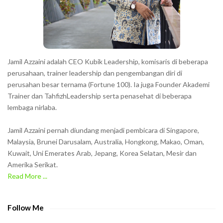
e
r
s
s
h
Jamil Azzaini adalah CEO Kubik Leadership, komisaris di beberapa
o
perusahaan, trainer leadership dan pengembangan diri di
w
perusahan besar ternama (Fortune 100). Ia juga Founder Akademi
Trainer dan TahfizhLeadership serta penasehat di beberapa
n
lembaga nirlaba.
i
n
Jamil Azzaini pernah diundang menjadi pembicara di Singapore,
t
Malaysia, Brunei Darusalam, Australia, Hongkong, Makao, Oman,
h
Kuwait, Uni Emerates Arab, Jepang, Korea Selatan, Mesir dan
Amerika Serikat.
e
Read More ...
C
A
P
Follow Me
T