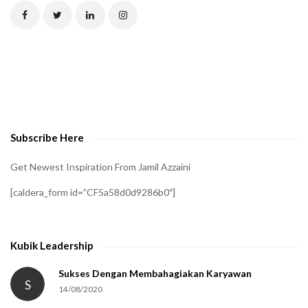
C
H
A
t
o
v
e
Subscribe Here
r
i
Get Newest Inspiration From Jamil Azzaini
f
[caldera_form id=”CF5a58d0d9286b0″]
y
t
h
Kubik Leadership
a
t
Sukses Dengan Membahagiakan Karyawan
S
14/08/2020
y