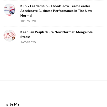
o
Kubik Leadership – Ebook How Team Leader
u
Accelerate Business Performance In The New
a
Normal
r
10/07/2020
e
Keahlian Wajib di Era New Normal: Mengelola
h
Stress
u
16/06/2020
m
a
n
.
S
i
t
e
Invite Me