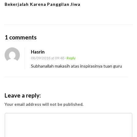
Bekerjalah Karena Panggilan Jiwa
O
1 comments
n
Hasrin
V
08/09/2018 at 09:48
- Reply
a
Subhanallah makasih atas inspirasinya tuan guru
l
u
e
i
Leave a reply:
t
Your email address will not be published.
u
P
e
n