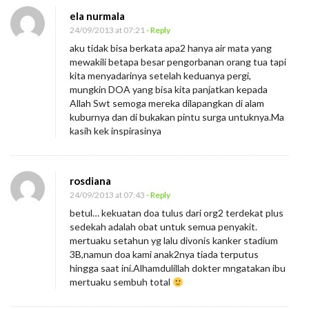
ela nurmala
a
24/09/2013 at 07:21
- Reply
n
aku tidak bisa berkata apa2 hanya air mata yang
a
mewakili betapa besar pengorbanan orang tua tapi
n
kita menyadarinya setelah keduanya pergi,
mungkin DOA yang bisa kita panjatkan kepada
S
Allah Swt semoga mereka dilapangkan di alam
e
kuburnya dan di bukakan pintu surga untuknya.Ma
o
kasih kek inspirasinya
r
a
rosdiana
n
24/09/2013 at 07:43
- Reply
g
betul… kekuatan doa tulus dari org2 terdekat plus
M
sedekah adalah obat untuk semua penyakit.
a
mertuaku setahun yg lalu divonis kanker stadium
3B,namun doa kami anak2nya tiada terputus
m
hingga saat ini.Alhamdulillah dokter mngatakan ibu
i
mertuaku sembuh total