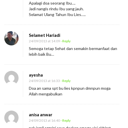
Apalagi doa seorang Ibu….
Jadi nangis rindu Ibu yang jauh.
Selamat Ulang Tahun Ibu Lies…..
Selamet Hariadi
24/09/2013 at 14:09
- Reply
Semoga tetap Sehat dan semakin bermanfaat dan
lebih baik Bu…
ayesha
24/09/2013 at 16:33
- Reply
Doa an sama spt bu lies kpnpun dmnpun moga
Allah mengabulkan
anisa anwar
24/09/2013 at 16:40
- Reply
pak jamil azzaini saya doakan smoga visi akhirat