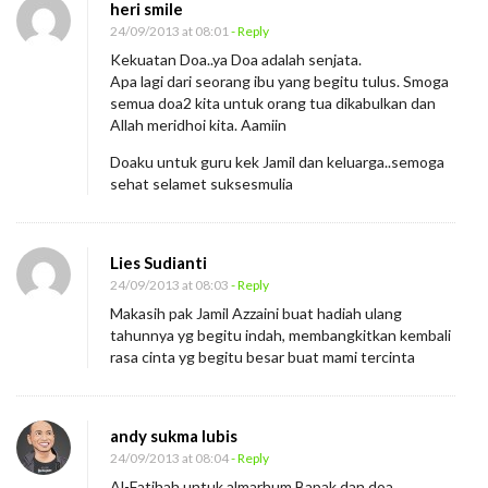
heri smile
24/09/2013 at 08:01
- Reply
Kekuatan Doa..ya Doa adalah senjata.
Apa lagi dari seorang ibu yang begitu tulus. Smoga
semua doa2 kita untuk orang tua dikabulkan dan
Allah meridhoi kita. Aamiin
Doaku untuk guru kek Jamil dan keluarga..semoga
sehat selamet suksesmulia
Lies Sudianti
24/09/2013 at 08:03
- Reply
Makasih pak Jamil Azzaini buat hadiah ulang
tahunnya yg begitu indah, membangkitkan kembali
rasa cinta yg begitu besar buat mami tercinta
andy sukma lubis
24/09/2013 at 08:04
- Reply
Al-Fatihah untuk almarhum Bapak dan doa