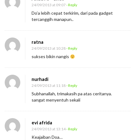
24/09/2013 at 09:07
- Reply
Do’a lebih cepat terkirim, dari pada gadget
tercanggih manapun..
ratna
24/09/2013 at 10:28
- Reply
sukses bikin nangis
nurhadi
24/09/2013 at 11:18
- Reply
Subhanallah, trimakasih pa atas ceritanya.
sangat menyentuh sekali
evi afrida
24/09/2013 at 13:14
- Reply
Keajaiban Doa…