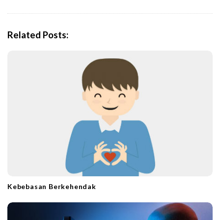
a
v
i
Related Posts:
g
a
t
i
o
n
Kebebasan Berkehendak