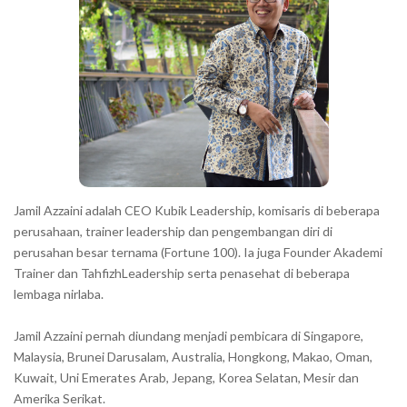
r
a
c
t
e
r
s
s
h
Jamil Azzaini adalah CEO Kubik Leadership, komisaris di beberapa
o
perusahaan, trainer leadership dan pengembangan diri di
w
perusahan besar ternama (Fortune 100). Ia juga Founder Akademi
Trainer dan TahfizhLeadership serta penasehat di beberapa
n
lembaga nirlaba.
i
n
Jamil Azzaini pernah diundang menjadi pembicara di Singapore,
t
Malaysia, Brunei Darusalam, Australia, Hongkong, Makao, Oman,
h
Kuwait, Uni Emerates Arab, Jepang, Korea Selatan, Mesir dan
Amerika Serikat.
e