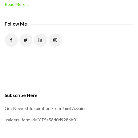
Read More ...
C
A
P
Follow Me
T
C
H
A
t
o
v
e
Subscribe Here
r
i
Get Newest Inspiration From Jamil Azzaini
f
[caldera_form id=”CF5a58d0d9286b0″]
y
t