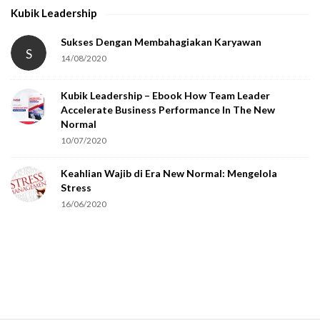
h
Kubik Leadership
a
t
Sukses Dengan Membahagiakan Karyawan
S
14/08/2020
y
o
Kubik Leadership – Ebook How Team Leader
u
Accelerate Business Performance In The New
a
Normal
r
10/07/2020
e
Keahlian Wajib di Era New Normal: Mengelola
h
Stress
u
16/06/2020
m
a
n
.