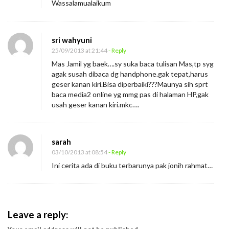
Wassalamualaikum
sri wahyuni
25/09/2013 at 21:44
- Reply
Mas Jamil yg baek….sy suka baca tulisan Mas,tp syg
agak susah dibaca dg handphone.gak tepat,harus
geser kanan kiri.Bisa diperbaiki???Maunya sih sprt
baca media2 online yg mmg pas di halaman HP,gak
usah geser kanan kiri.mkc….
sarah
03/10/2013 at 08:54
- Reply
Ini cerita ada di buku terbarunya pak jonih rahmat…
Leave a reply: