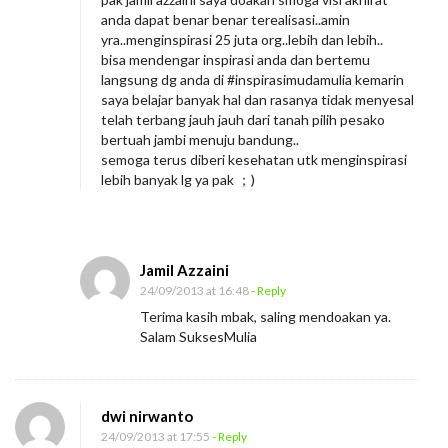
anda dapat benar benar terealisasi..amin
yra..menginspirasi 25 juta org..lebih dan lebih..
bisa mendengar inspirasi anda dan bertemu
langsung dg anda di #inspirasimudamulia kemarin
saya belajar banyak hal dan rasanya tidak menyesal
telah terbang jauh jauh dari tanah pilih pesako
bertuah jambi menuju bandung..
semoga terus diberi kesehatan utk menginspirasi
lebih banyak lg ya pak ；)
Jamil Azzaini
24/09/2013 at 16:48
- Reply
Terima kasih mbak, saling mendoakan ya.
Salam SuksesMulia
dwi nirwanto
24/09/2013 at 17:55
- Reply