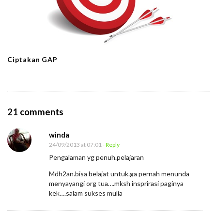
Ciptakan GAP
O
21 comments
n
winda
P
24/09/2013 at 07:01
- Reply
e
Pengalaman yg penuh.pelajaran
n
Mdh2an.bisa belajat untuk.ga pernah menunda
g
menyayangi org tua….mksh insprirasi paginya
o
kek….salam sukses mulia
r
b