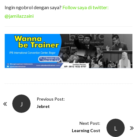
Ingin ngobrol dengan saya?
Follow saya di twitter:
@jamilazzaini
P
Previous Post:
J
o
Jebret
s
t
Next Post:
L
N
Learning Cost