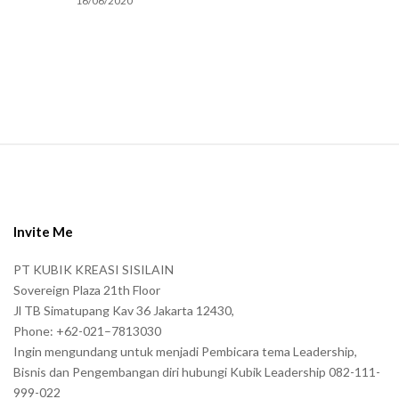
16/06/2020
m
a
n
.
S
i
t
e
Invite Me
F
PT KUBIK KREASI SISILAIN
o
Sovereign Plaza 21th Floor
o
Jl TB Simatupang Kav 36 Jakarta 12430,
t
Phone: +62-021–7813030
e
Ingin mengundang untuk menjadi Pembicara tema Leadership,
r
Bisnis dan Pengembangan diri hubungi Kubik Leadership 082-111-
999-022