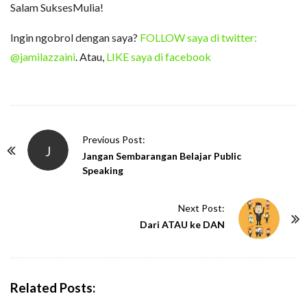
Salam SuksesMulia!
Ingin ngobrol dengan saya?
FOLLOW saya di twitter:
@jamilazzaini
. Atau,
LIKE saya di facebook
P
Previous Post:
J
o
Jangan Sembarangan Belajar Public
Speaking
s
t
Next Post:
N
Dari ATAU ke DAN
a
v
i
g
Related Posts:
a