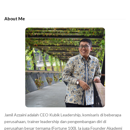
t
d
h
e
e
About Me
b
c
a
h
r
a
r
a
c
t
e
r
s
s
h
Jamil Azzaini adalah CEO Kubik Leadership, komisaris di beberapa
o
perusahaan, trainer leadership dan pengembangan diri di
w
perusahan besar ternama (Fortune 100). Ia juga Founder Akademi