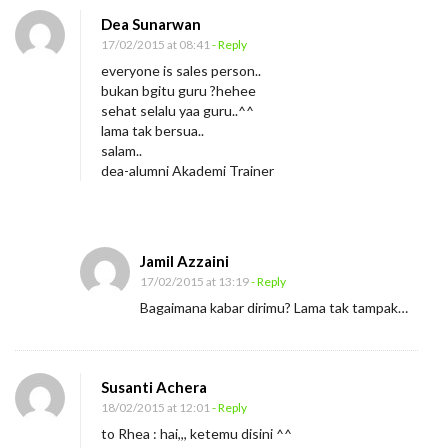
Dea Sunarwan
17/02/2015 at 08:41
- Reply
everyone is sales person..
bukan bgitu guru ?hehee
sehat selalu yaa guru..^^
lama tak bersua..
salam..
dea-alumni Akademi Trainer
Jamil Azzaini
17/02/2015 at 13:19
- Reply
Bagaimana kabar dirimu? Lama tak tampak…
Susanti Achera
18/02/2015 at 12:01
- Reply
to Rhea : hai,,, ketemu disini ^^