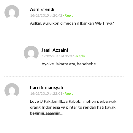
Asril Efendi
16/02/2015 at 20:42
- Reply
Aslkm, guru kpn d medan d lksnkan WBT nya?
Jamil Azzaini
17/02/2015 at 05:07
- Reply
Ayo ke Jakarta aza, hehehehe
harri firmansyah
16/02/2015 at 22:01
- Reply
Love U Pak Jamilll..ya Rabbb…mohon perbanyak
orang Indonesia yg pintar tp rendah hati kayak
beginiiii..aaamiiin…