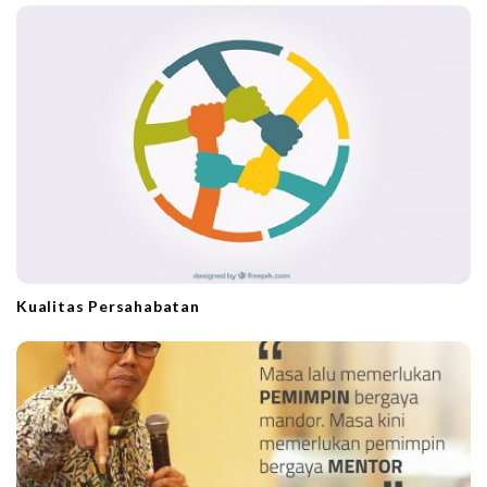
t
i
o
n
Kualitas Persahabatan