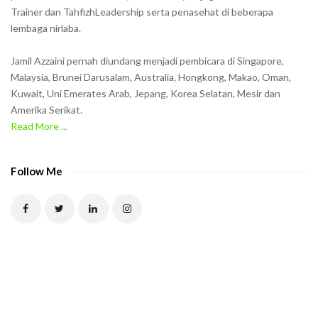
Trainer dan TahfizhLeadership serta penasehat di beberapa
n
lembaga nirlaba.
i
n
Jamil Azzaini pernah diundang menjadi pembicara di Singapore,
t
Malaysia, Brunei Darusalam, Australia, Hongkong, Makao, Oman,
h
Kuwait, Uni Emerates Arab, Jepang, Korea Selatan, Mesir dan
Amerika Serikat.
e
Read More ...
C
A
P
Follow Me
T
C
H
A
t
o
v