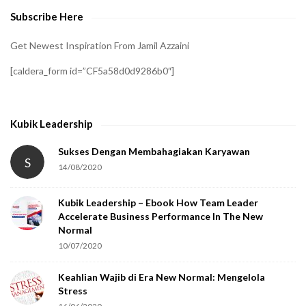
e
Subscribe Here
r
i
Get Newest Inspiration From Jamil Azzaini
f
[caldera_form id=”CF5a58d0d9286b0″]
y
t
h
Kubik Leadership
a
t
Sukses Dengan Membahagiakan Karyawan
S
14/08/2020
y
o
Kubik Leadership – Ebook How Team Leader
u
Accelerate Business Performance In The New
a
Normal
r
10/07/2020
e
Keahlian Wajib di Era New Normal: Mengelola
h
Stress
u