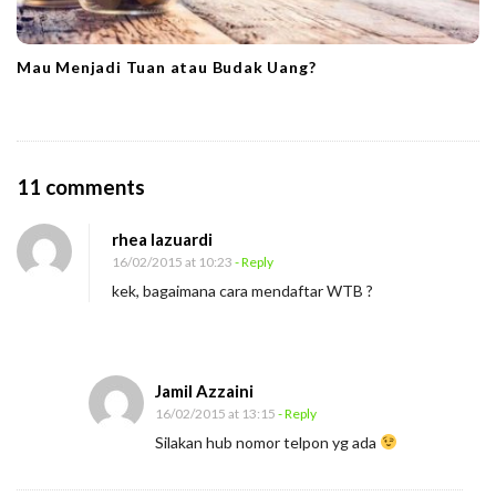
Mau Menjadi Tuan atau Budak Uang?
O
11 comments
n
rhea lazuardi
J
16/02/2015 at 10:23
- Reply
u
kek, bagaimana cara mendaftar WTB ?
a
l
l
Jamil Azzaini
a
16/02/2015 at 13:15
- Reply
h
Silakan hub nomor telpon yg ada