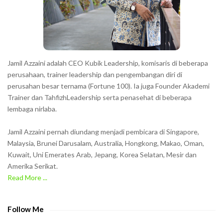
e
r
s
s
h
Jamil Azzaini adalah CEO Kubik Leadership, komisaris di beberapa
o
perusahaan, trainer leadership dan pengembangan diri di
w
perusahan besar ternama (Fortune 100). Ia juga Founder Akademi
Trainer dan TahfizhLeadership serta penasehat di beberapa
n
lembaga nirlaba.
i
n
Jamil Azzaini pernah diundang menjadi pembicara di Singapore,
t
Malaysia, Brunei Darusalam, Australia, Hongkong, Makao, Oman,
h
Kuwait, Uni Emerates Arab, Jepang, Korea Selatan, Mesir dan
Amerika Serikat.
e
Read More ...
C
A
P
Follow Me
T