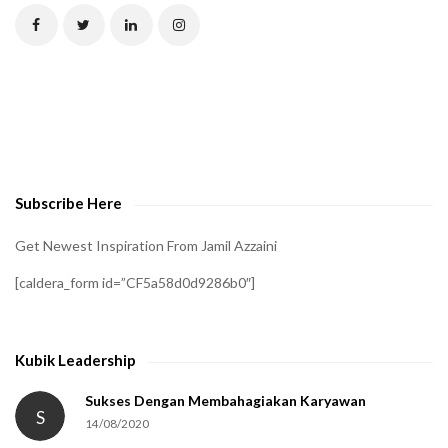
C
H
A
t
o
v
e
Subscribe Here
r
i
Get Newest Inspiration From Jamil Azzaini
f
[caldera_form id=”CF5a58d0d9286b0″]
y
t
h
Kubik Leadership
a
t
Sukses Dengan Membahagiakan Karyawan
S
14/08/2020
y