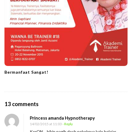
Bermanfaat Sangat!
O
13 comments
n
Princess amanda Hypnotherapy
J
14/02/2015 at 11:03
- Reply
a
KerON….bikin nagih dech pokoknya kalo belajar