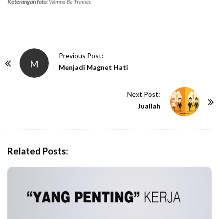
Keterangan foto:
Wanna Be Trainer.
P
Previous Post:
M
o
Menjadi Magnet Hati
s
t
Next Post:
N
Juallah
a
v
i
Related Posts:
g
a
t
i
o