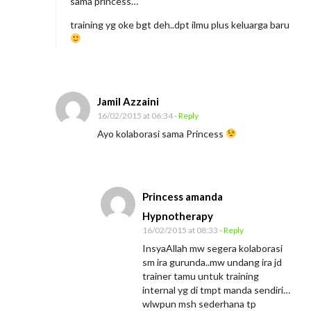
sama princess…
l
training yg oke bgt deh..dpt ilmu plus keluarga baru
a
j
a
r
Jamil Azzaini
P
16/02/2015 at 06:34
- Reply
u
Ayo kolaborasi sama Princess
b
l
i
Princess amanda
c
Hypnotherapy
S
16/02/2015 at 08:33
- Reply
p
InsyaAllah mw segera kolaborasi
e
sm ira gurunda..mw undang ira jd
trainer tamu untuk training
a
internal yg di tmpt manda sendiri…
k
wlwpun msh sederhana tp