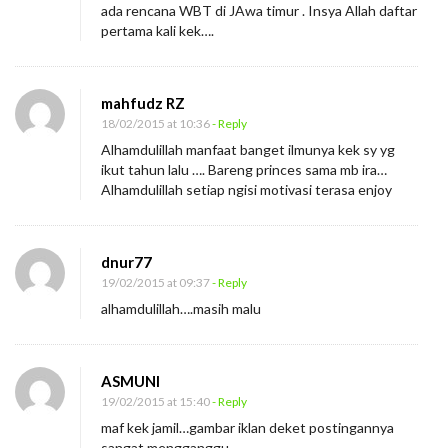
ada rencana WBT di JAwa timur . Insya Allah daftar
pertama kali kek….
mahfudz RZ
18/02/2015 at 10:36
- Reply
Alhamdulillah manfaat banget ilmunya kek sy yg
ikut tahun lalu …. Bareng princes sama mb ira…
Alhamdulillah setiap ngisi motivasi terasa enjoy
dnur77
19/02/2015 at 09:37
- Reply
alhamdulillah….masih malu
ASMUNI
19/02/2015 at 15:40
- Reply
maf kek jamil…gambar iklan deket postingannya
sangat mengganggu…