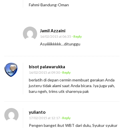
Fahmi-Bandung-Oman
Jamil Azzaini
16/02/2015 at 06:35
- Reply
Asyiiiiikkkkk…ditunggu
bisot palawarukka
16/02/2015 at 09:30
- Reply
berlatih di depan cermin membuat gerakan Anda
justeru tidak alami saat Anda bicara. Iya juga yah,
baru ngeh, trims utk sharenya pak
yulianto
17/02/2015 at 12:17
- Reply
Pengen banget ikut WBT dari dulu, Syukur syukur