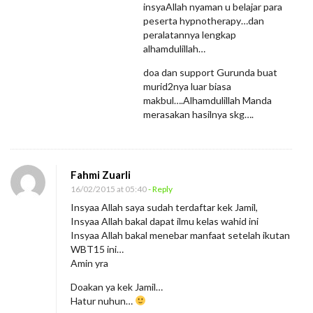
i
insyaAllah nyaman u belajar para
peserta hypnotherapy…dan
n
peralatannya lengkap
g
alhamdulillah…
doa dan support Gurunda buat
murid2nya luar biasa
makbul….Alhamdulillah Manda
merasakan hasilnya skg….
Fahmi Zuarli
16/02/2015 at 05:40
- Reply
Insyaa Allah saya sudah terdaftar kek Jamil,
Insyaa Allah bakal dapat ilmu kelas wahid ini
Insyaa Allah bakal menebar manfaat setelah ikutan
WBT15 ini…
Amin yra
Doakan ya kek Jamil…
Hatur nuhun…