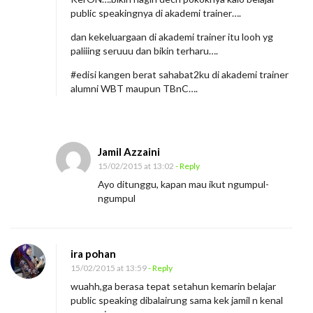
n
public speakingnya di akademi trainer….
g
dan kekeluargaan di akademi trainer itu looh yg
a
paliiing seruuu dan bikin terharu….
n
#edisi kangen berat sahabat2ku di akademi trainer
S
alumni WBT maupun TBnC….
e
m
b
Jamil Azzaini
a
15/02/2015 at 13:02
- Reply
r
Ayo ditunggu, kapan mau ikut ngumpul-
a
ngumpul
n
g
a
ira pohan
15/02/2015 at 13:59
- Reply
n
wuahh,ga berasa tepat setahun kemarin belajar
B
public speaking dibalairung sama kek jamil n kenal
e