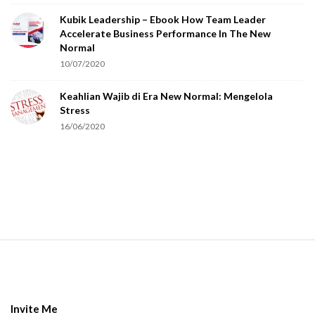
o
Kubik Leadership – Ebook How Team Leader
u
Accelerate Business Performance In The New
a
Normal
r
10/07/2020
e
Keahlian Wajib di Era New Normal: Mengelola
h
Stress
u
16/06/2020
m
a
n
.
S
i
t
e
Invite Me