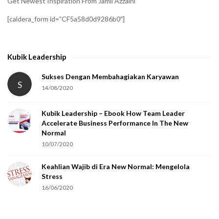
Get Newest Inspiration From Jamil Azzaini
f
[caldera_form id=”CF5a58d0d9286b0″]
y
t
h
Kubik Leadership
a
t
Sukses Dengan Membahagiakan Karyawan
S
14/08/2020
y
o
Kubik Leadership – Ebook How Team Leader
u
Accelerate Business Performance In The New
a
Normal
r
10/07/2020
e
Keahlian Wajib di Era New Normal: Mengelola
h
Stress
u
16/06/2020
m
a