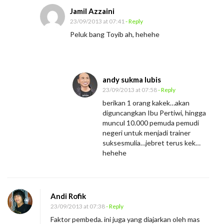
Jamil Azzaini
23/09/2013 at 07:41
- Reply
Peluk bang Toyib ah, hehehe
andy sukma lubis
23/09/2013 at 07:58
- Reply
berikan 1 orang kakek…akan
diguncangkan Ibu Pertiwi, hingga
muncul 10.000 pemuda pemudi
negeri untuk menjadi trainer
suksesmulia…jebret terus kek…
hehehe
Andi Rofik
23/09/2013 at 07:38
- Reply
Faktor pembeda. ini juga yang diajarkan oleh mas