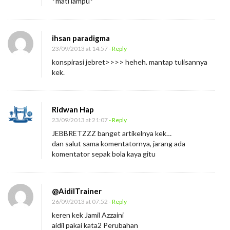
*mati lampu*
ihsan paradigma
23/09/2013 at 14:57
- Reply
konspirasi jebret>>>> heheh. mantap tulisannya
kek.
Ridwan Hap
23/09/2013 at 21:07
- Reply
JEBBRETZZZ banget artikelnya kek…
dan salut sama komentatornya, jarang ada
komentator sepak bola kaya gitu
@AidilTrainer
26/09/2013 at 07:52
- Reply
keren kek Jamil Azzaini
aidil pakai kata2 Perubahan