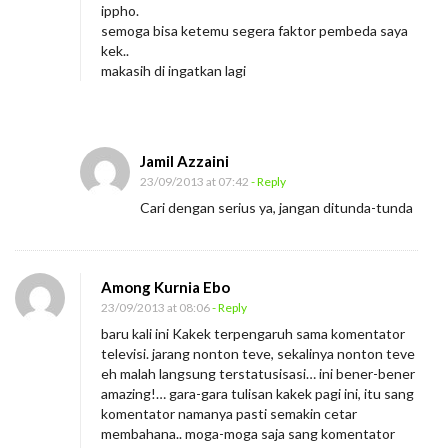
ippho.
semoga bisa ketemu segera faktor pembeda saya
kek..
makasih di ingatkan lagi
Jamil Azzaini
23/09/2013 at 07:42
- Reply
Cari dengan serius ya, jangan ditunda-tunda
Among Kurnia Ebo
23/09/2013 at 08:06
- Reply
baru kali ini Kakek terpengaruh sama komentator
televisi. jarang nonton teve, sekalinya nonton teve
eh malah langsung terstatusisasi… ini bener-bener
amazing!… gara-gara tulisan kakek pagi ini, itu sang
komentator namanya pasti semakin cetar
membahana.. moga-moga saja sang komentator