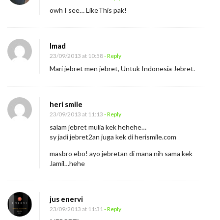
owh I see… LikeThis pak!
Imad
23/09/2013 at 10:58
- Reply
Mari jebret men jebret, Untuk Indonesia Jebret.
heri smile
23/09/2013 at 11:13
- Reply
salam jebret mulia kek hehehe…
sy jadi jebret2an juga kek di herismile.com
masbro ebo! ayo jebretan di mana nih sama kek
Jamil…hehe
jus enervi
23/09/2013 at 11:31
- Reply