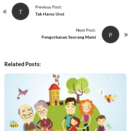
P
Previous Post:
T
o
Tak Harus Urut
s
t
Next Post:
P
N
Pengorbanan Seorang Mami
a
v
i
Related Posts:
g
a
t
i
o
n