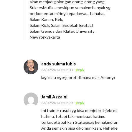
akan menjadi golongan orang-orang yang
SuksesMulia… meskipun semalem banyak yg
berkomentar miring kepadanya… hahaha..
Salam Kanan, Kek,
Salam Rich, Salam Sedekah BrutaL!
Salam Genius dari Klatak University
NewYorkyakarta
andy sukma lubis
23/09/2013 at 08:11
- Reply
lagi mau nge-jebret di mana mas Among?
Jamil Azzaini
23/09/2013 at 08:25
- Reply
Ini trainer rusuh yg bisa menjebret-jebret
hatimu, tetapi tak membuat hatimu
terkudeta bahkan Statusisas kemakmuran
Anda semakin bisa dikomunikasn. Hehehe