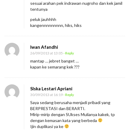
sesuai arahan pek indrawan nugroho dan kek jamil
tentunya
peluk jauhhhh
kangennnnnnnnn, hiks, hiks
Iwan Afandhi
26/09/2013 at 13:05
- Reply
mantap … jebret banget …
kapan ke semarang kek ???
SIska Lestari Apriani
30/09/2013 at 16:19
- Reply
Saya sedang berusaha menjadi pribadi yang
BERPRESTASI dan BERARTI.
Mirip-mirip dengan SUkses Mulianya kakek, tp
dengan kemasan kata yang berbeda
Ijin duplikasi ya ke