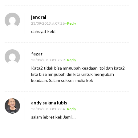
jendral
23/09/2013 at 07:26
- Reply
dahsyat kek!
fazar
23/09/2013 at 07:29
- Reply
Kata2 tidak bisa mngubah keadaan, tpi dgn kata2
kita bisa mngubah diri kita untuk mengubah
keadaan. Salam sukses mulia kek
andy sukma lubis
23/09/2013 at 07:34
- Reply
salam jebret kek Jamil…