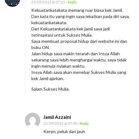
23/09/2013 at 07:23
- Reply
e
Kekuatankatakata memang ruar biasa kek Jamil.
b
Dan kata itu yang ingin saya lekatkan pada diri saya,
r
kekuatankatakata.
Dari Kekuatankatakata kek jamil saya jadi
e
terinspirasi untuk Sukses Mulia.
t
Saya membuat proposal hidup dari website ini dan
buku ON.
Jalan hidup saya makin terarah dan Insya Allah
sekarang saya lebih menghargai waktu, saya tidak
ingin menyia-nyiakan waktu.
Insya Allah saya akan menebar Sukses Mulia yang
kek Jamil ajarkan.
Salam Sukses Mulia.
Jamil Azzaini
23/09/2013 at 07:40
- Reply
Keren, peluk dari jauh