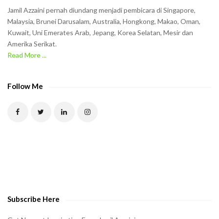
n
Jamil Azzaini pernah diundang menjadi pembicara di Singapore,
t
Malaysia, Brunei Darusalam, Australia, Hongkong, Makao, Oman,
h
Kuwait, Uni Emerates Arab, Jepang, Korea Selatan, Mesir dan
Amerika Serikat.
e
Read More ...
C
A
P
Follow Me
T
C
H
A
t
o
v
e
Subscribe Here
r
i