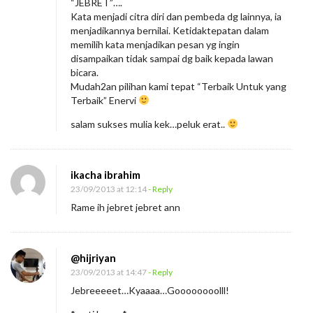
“JEBRET”….
Kata menjadi citra diri dan pembeda dg lainnya, ia
menjadikannya bernilai. Ketidaktepatan dalam
memilih kata menjadikan pesan yg ingin
disampaikan tidak sampai dg baik kepada lawan
bicara.
Mudah2an pilihan kami tepat “Terbaik Untuk yang
Terbaik” Enervi
salam sukses mulia kek…peluk erat..
ikacha ibrahim
23/09/2013 at 12:14
- Reply
Rame ih jebret jebret ann
@hijriyan
23/09/2013 at 14:47
- Reply
Jebreeeeet…Kyaaaa…Goooooooolll!