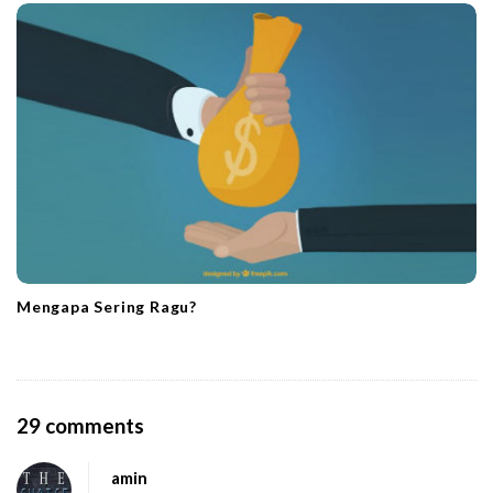
Mengapa Sering Ragu?
O
29 comments
n
amin
J