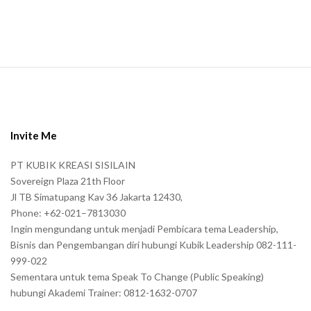
n
.
S
i
t
e
Invite Me
F
PT KUBIK KREASI SISILAIN
o
Sovereign Plaza 21th Floor
o
Jl TB Simatupang Kav 36 Jakarta 12430,
t
Phone: +62-021–7813030
e
Ingin mengundang untuk menjadi Pembicara tema Leadership,
r
Bisnis dan Pengembangan diri hubungi Kubik Leadership 082-111-
999-022
Sementara untuk tema Speak To Change (Public Speaking)
hubungi Akademi Trainer: 0812-1632-0707