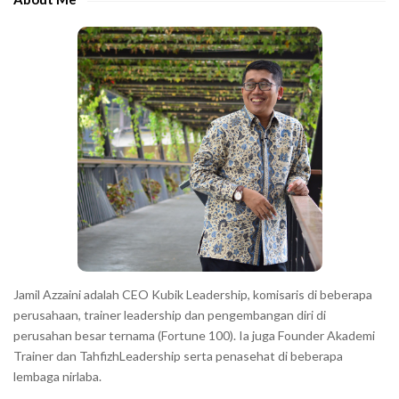
b
c
a
h
r
a
r
a
c
t
e
r
s
s
h
Jamil Azzaini adalah CEO Kubik Leadership, komisaris di beberapa
o
perusahaan, trainer leadership dan pengembangan diri di
w
perusahan besar ternama (Fortune 100). Ia juga Founder Akademi
Trainer dan TahfizhLeadership serta penasehat di beberapa
n
lembaga nirlaba.
i