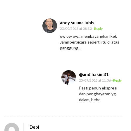
andy sukma lubis
23/09/2013 at 08:30
- Reply
ow ow ow…membayangkan kek
Jamil berbicara seperti itu di atas
panggung…
@andihakim31
25/09/2013 at 11:06
- Reply
Pasti penuh ekspresi
dan penghayatan yg
dalam, hehe
Debi