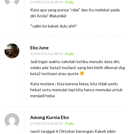
23/09/2013 at 08:19
- Reply
Kata apa yang punya “nilai” dan itu melekat pada
diri Anda? #lalumikir
*salim ke kakek dulu ahh*
Eko June
23/09/2013 at 08:55
- Reply
Jadi ingat waktu sekolah ketika menulis data diri,
selalu ada ‘kata2 mutiara’ yang kini lebih dikenal sbg
kata2 motivasi atau quote
Kata mutiara : bisa karena biasa, kita tidak perlu
hebat untu memulai tapi kita harus memulai untuk
menjadi heba
Among Kurnia Ebo
23/09/2013 at 09:22
- Reply
nanti tanggal 6 Oktober barengan Kakek bikin