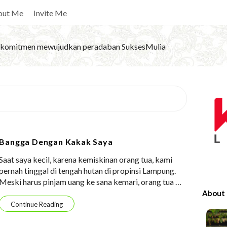
out Me
Invite Me
komitmen mewujudkan peradaban SuksesMulia
S
i
t
e
Bangga Dengan Kakak Saya
S
Saat saya kecil, karena kemiskinan orang tua, kami
i
pernah tinggal di tengah hutan di propinsi Lampung.
d
Meski harus pinjam uang ke sana kemari, orang tua
…
e
About
b
Continue Reading
a