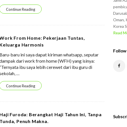
Jamil A
pembica
Continue Reading
Darusal
Oman, K
Korea S
Read Mo
Work From Home: Pekerjaan Tuntas,
Keluarga Harmonis
Follow
Baru-baru ini saya dapat kiriman whatsapp, seputar
dampak dari work from home (WFH) yang isinya:
“Ternyata ibu saya lebih cerewet dari ibu guru di
sekolah,
…
Continue Reading
Haji Furoda: Berangkat Haji Tahun Ini, Tanpa
Subscr
Tunda, Penuh Makna.