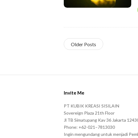
Older Posts
S
i
Invite Me
t
e
PT KUBIK KREASI SISILAIN
F
Sovereign Plaza 21th Floor
o
Jl TB Simatupang Kav 36 Jakarta 1243
Phone: +62-021–7813030
o
Ingin mengundang untuk menjadi Pem
t