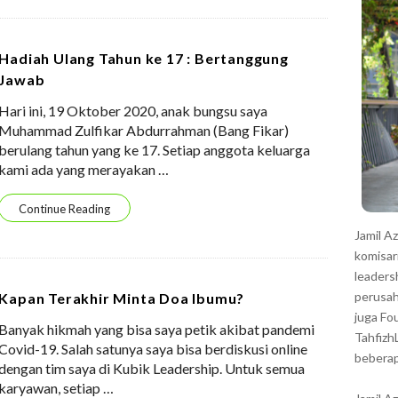
r
Hadiah Ulang Tahun ke 17 : Bertanggung
Jawab
Hari ini, 19 Oktober 2020, anak bungsu saya
Muhammad Zulfikar Abdurrahman (Bang Fikar)
berulang tahun yang ke 17. Setiap anggota keluarga
kami ada yang merayakan
…
Continue Reading
Jamil A
komisar
leaders
perusah
Kapan Terakhir Minta Doa Ibumu?
juga Fo
Banyak hikmah yang bisa saya petik akibat pandemi
Tahfizh
Covid-19. Salah satunya saya bisa berdiskusi online
beberap
dengan tim saya di Kubik Leadership. Untuk semua
karyawan, setiap
…