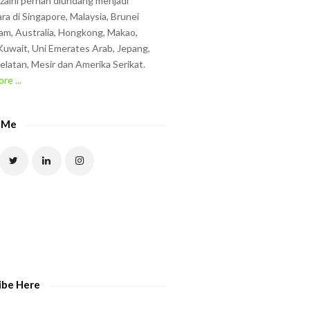
zzaini pernah diundang menjadi
ra di Singapore, Malaysia, Brunei
am, Australia, Hongkong, Makao,
uwait, Uni Emerates Arab, Jepang,
elatan, Mesir dan Amerika Serikat.
re ...
 Me
ibe Here