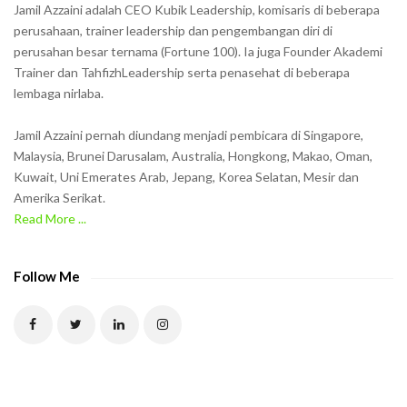
h
Jamil Azzaini adalah CEO Kubik Leadership, komisaris di beberapa
o
perusahaan, trainer leadership dan pengembangan diri di
w
perusahan besar ternama (Fortune 100). Ia juga Founder Akademi
Trainer dan TahfizhLeadership serta penasehat di beberapa
n
lembaga nirlaba.
i
n
Jamil Azzaini pernah diundang menjadi pembicara di Singapore,
t
Malaysia, Brunei Darusalam, Australia, Hongkong, Makao, Oman,
h
Kuwait, Uni Emerates Arab, Jepang, Korea Selatan, Mesir dan
Amerika Serikat.
e
Read More ...
C
A
P
Follow Me
T
C
H
A
t