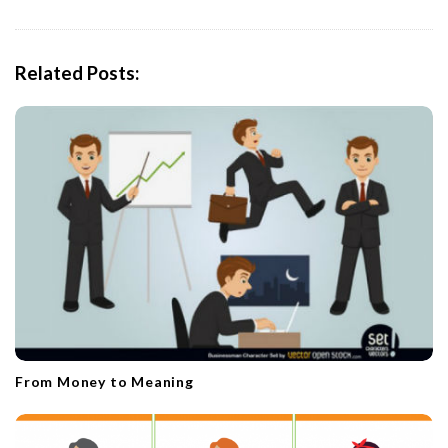
v
i
g
Related Posts:
a
t
i
o
n
From Money to Meaning