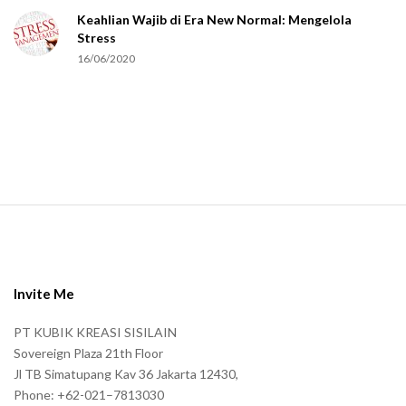
Keahlian Wajib di Era New Normal: Mengelola
h
Stress
u
16/06/2020
m
a
n
.
S
i
t
e
Invite Me
F
PT KUBIK KREASI SISILAIN
o
Sovereign Plaza 21th Floor
o
Jl TB Simatupang Kav 36 Jakarta 12430,
t
Phone: +62-021–7813030