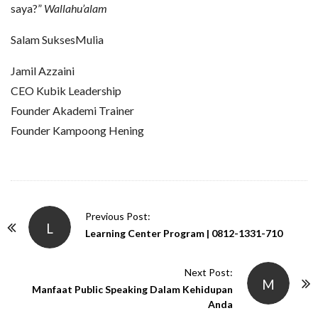
saya?”
Wallahu’alam
Salam SuksesMulia
Jamil Azzaini
CEO Kubik Leadership
Founder Akademi Trainer
Founder Kampoong Hening
P
Previous Post:
L
o
Learning Center Program | 0812-1331-710
s
t
Next Post:
M
N
Manfaat Public Speaking Dalam Kehidupan
Anda
a