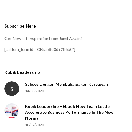
o
v
e
Subscribe Here
r
i
Get Newest Inspiration From Jamil Azzaini
f
[caldera_form id=”CF5a58d0d9286b0″]
y
t
h
Kubik Leadership
a
t
Sukses Dengan Membahagiakan Karyawan
S
14/08/2020
y
o
Kubik Leadership – Ebook How Team Leader
u
Accelerate Business Performance In The New
a
Normal
r
10/07/2020
e