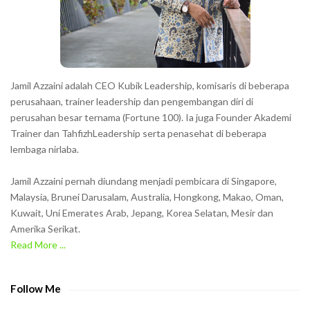
e
r
s
s
h
Jamil Azzaini adalah CEO Kubik Leadership, komisaris di beberapa
o
perusahaan, trainer leadership dan pengembangan diri di
w
perusahan besar ternama (Fortune 100). Ia juga Founder Akademi
Trainer dan TahfizhLeadership serta penasehat di beberapa
n
lembaga nirlaba.
i
n
Jamil Azzaini pernah diundang menjadi pembicara di Singapore,
t
Malaysia, Brunei Darusalam, Australia, Hongkong, Makao, Oman,
h
Kuwait, Uni Emerates Arab, Jepang, Korea Selatan, Mesir dan
Amerika Serikat.
e
Read More ...
C
A
P
Follow Me
T