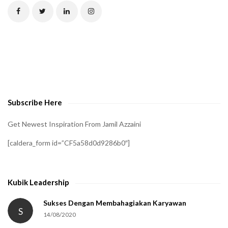
C
H
A
t
o
v
e
Subscribe Here
r
i
Get Newest Inspiration From Jamil Azzaini
f
[caldera_form id=”CF5a58d0d9286b0″]
y
t
h
Kubik Leadership
a
t
Sukses Dengan Membahagiakan Karyawan
S
14/08/2020
y