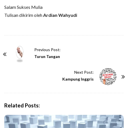
Salam Sukses Mulia
Tulisan dikirim oleh
Ardian Wahyudi
P
Previous Post:
o
Turun Tangan
s
t
Next Post:
N
Kampung Inggris
a
v
i
Related Posts:
g
a
t