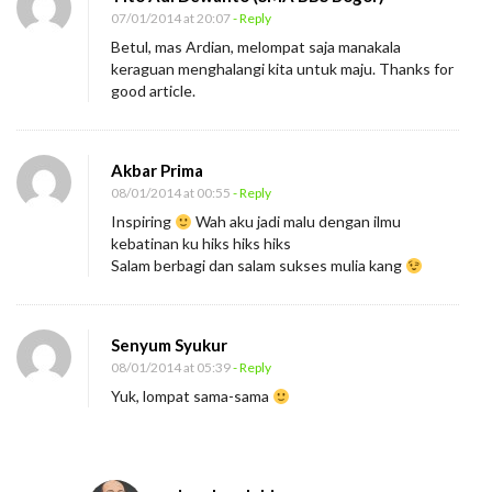
a
07/01/2014 at 20:07
- Reply
h
Betul, mas Ardian, melompat saja manakala
,
keraguan menghalangi kita untuk maju. Thanks for
good article.
M
e
l
Akbar Prima
o
08/01/2014 at 00:55
- Reply
m
Inspiring
Wah aku jadi malu dengan ilmu
kebatinan ku hiks hiks hiks
p
Salam berbagi dan salam sukses mulia kang
a
t
S
Senyum Syukur
a
08/01/2014 at 05:39
- Reply
j
Yuk, lompat sama-sama
a
J
a