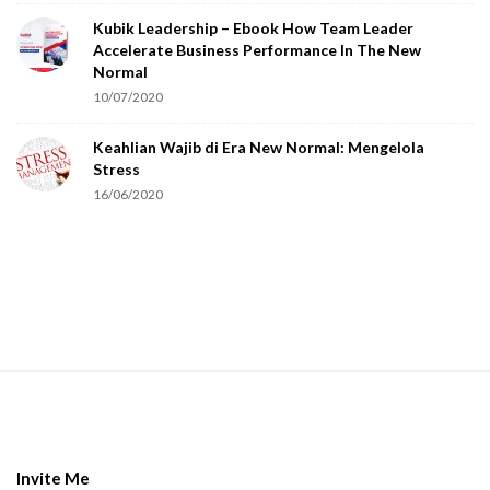
o
Kubik Leadership – Ebook How Team Leader
u
Accelerate Business Performance In The New
a
Normal
r
10/07/2020
e
Keahlian Wajib di Era New Normal: Mengelola
h
Stress
u
16/06/2020
m
a
n
.
S
i
t
e
Invite Me