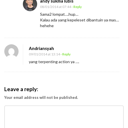
andy sukma lubis
n
08/01/2014 at 07:44
- Reply
g
Sama2 lompat….hup…
Kalau ada yang kepeleset dibantuin ya mas…
a
hehehe
n
B
e
Andriansyah
r
09/01/2014 at 13:14
- Reply
p
yang terpenting action ya ….
i
k
i
Leave a reply:
r
Your email address will not be published.