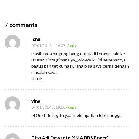
O
7 comments
n
icha
T
07/01/2014 at 16:07
- Reply
a
masih rada bingung bang untuk di terapin kalo ke
k
urusan cinta gimana ya,,,wkwkwk…ini sebenarnya
u
bagus banget cuma kurang bisa saya cerna dengan
masalah saya.
t
thank
M
e
l
vina
a
07/01/2014 at 19:10
- Reply
:-DJust do it gitu ya… melompatlah lebih tinggi!
n
g
k
Tito Adi Dewanto (SMA BBS Bogor)