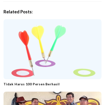
v
i
Related Posts:
g
a
t
i
o
n
Tidak Harus 100 Persen Berhasil