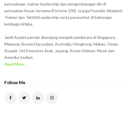
o
perusahaan, trainer leadership dan pengembangan diri di
w
perusahan besar ternama (Fortune 100). Ia juga Founder Akademi
Trainer dan TahfizhLeadership serta penasehat di beberapa
n
lembaga nirlaba.
i
n
Jamil Azzaini pernah diundang menjadi pembicara di Singapore,
t
Malaysia, Brunei Darusalam, Australia, Hongkong, Makao, Oman,
h
Kuwait, Uni Emerates Arab, Jepang, Korea Selatan, Mesir dan
Amerika Serikat.
e
Read More ...
C
A
P
Follow Me
T
C
H
A
t
o