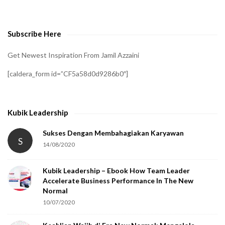
v
e
Subscribe Here
r
i
Get Newest Inspiration From Jamil Azzaini
f
[caldera_form id=”CF5a58d0d9286b0″]
y
t
h
Kubik Leadership
a
t
Sukses Dengan Membahagiakan Karyawan
S
14/08/2020
y
o
Kubik Leadership – Ebook How Team Leader
u
Accelerate Business Performance In The New
a
Normal
r
10/07/2020
e