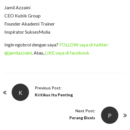
Jamil Azzaini
CEO Kubik Group
Founder Akademi Trainer
Inspirator SuksesMulia
Ingin ngobrol dengan saya?
FOLLOW saya di twitter:
@jamilazzaini
. Atau,
LIKE saya di facebook
P
Previous Post:
K
o
Kritikus Itu Penting
s
t
Next Post:
P
N
Perang Bisnis
a