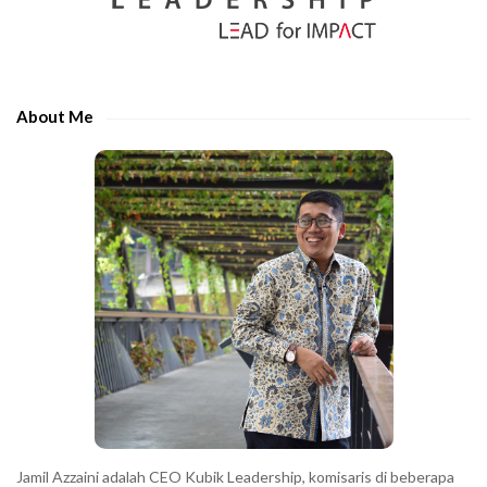
S
r
i
t
d
h
e
e
About Me
b
c
a
h
r
a
r
a
c
t
e
r
s
s
h
Jamil Azzaini adalah CEO Kubik Leadership, komisaris di beberapa