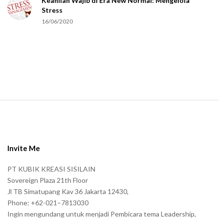
Keahlian Wajib di Era New Normal: Mengelola
h
Stress
u
16/06/2020
m
a
n
.
S
i
t
e
Invite Me
F
PT KUBIK KREASI SISILAIN
o
Sovereign Plaza 21th Floor
o
Jl TB Simatupang Kav 36 Jakarta 12430,
t
Phone: +62-021–7813030
e
Ingin mengundang untuk menjadi Pembicara tema Leadership,