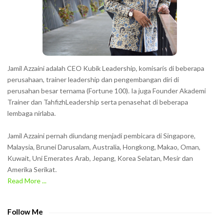
e
r
s
s
h
Jamil Azzaini adalah CEO Kubik Leadership, komisaris di beberapa
o
perusahaan, trainer leadership dan pengembangan diri di
w
perusahan besar ternama (Fortune 100). Ia juga Founder Akademi
Trainer dan TahfizhLeadership serta penasehat di beberapa
n
lembaga nirlaba.
i
n
Jamil Azzaini pernah diundang menjadi pembicara di Singapore,
t
Malaysia, Brunei Darusalam, Australia, Hongkong, Makao, Oman,
h
Kuwait, Uni Emerates Arab, Jepang, Korea Selatan, Mesir dan
Amerika Serikat.
e
Read More ...
C
A
P
Follow Me