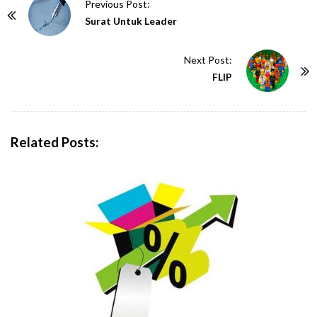
P
Previous Post:
o
Surat Untuk Leader
s
t
Next Post:
N
FLIP
a
v
i
Related Posts:
g
a
t
i
o
n