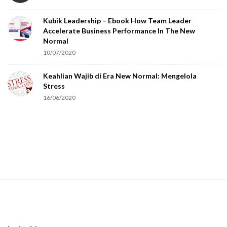
o
Kubik Leadership – Ebook How Team Leader
u
Accelerate Business Performance In The New
a
Normal
r
10/07/2020
e
Keahlian Wajib di Era New Normal: Mengelola
h
Stress
u
16/06/2020
m
a
n
.
S
i
t
e