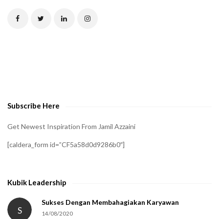
T
C
H
A
t
o
v
e
Subscribe Here
r
i
Get Newest Inspiration From Jamil Azzaini
f
[caldera_form id=”CF5a58d0d9286b0″]
y
t
h
Kubik Leadership
a
t
Sukses Dengan Membahagiakan Karyawan
S
14/08/2020
y