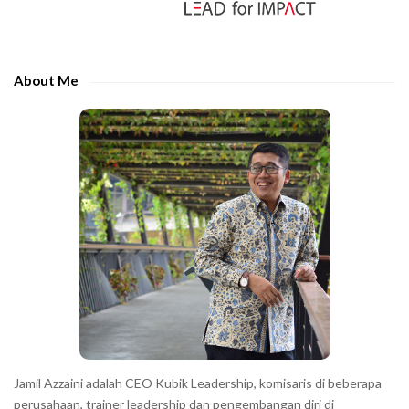
r
i
t
d
h
e
e
About Me
b
c
a
h
r
a
r
a
c
t
e
r
s
s
h
Jamil Azzaini adalah CEO Kubik Leadership, komisaris di beberapa
o
perusahaan, trainer leadership dan pengembangan diri di