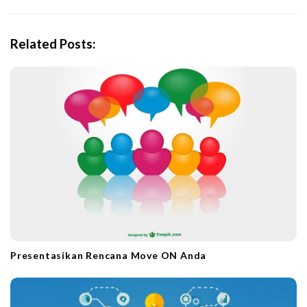
a
v
i
Related Posts:
g
a
t
i
o
n
Presentasikan Rencana Move ON Anda