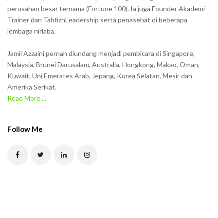
w
perusahan besar ternama (Fortune 100). Ia juga Founder Akademi
Trainer dan TahfizhLeadership serta penasehat di beberapa
n
lembaga nirlaba.
i
n
Jamil Azzaini pernah diundang menjadi pembicara di Singapore,
t
Malaysia, Brunei Darusalam, Australia, Hongkong, Makao, Oman,
h
Kuwait, Uni Emerates Arab, Jepang, Korea Selatan, Mesir dan
Amerika Serikat.
e
Read More ...
C
A
P
Follow Me
T
C
H
A
t
o