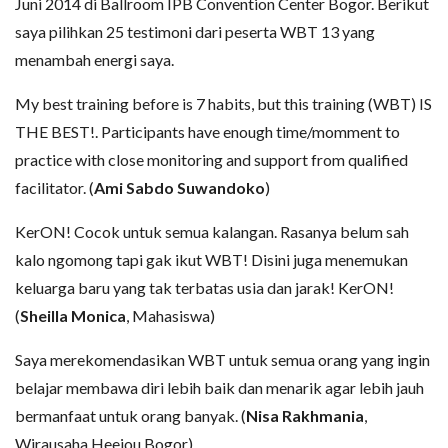
Juni 2014 di Ballroom IPB Convention Center Bogor. Berikut
saya pilihkan 25 testimoni dari peserta WBT 13 yang
menambah energi saya.
My best training before is 7 habits, but this training (WBT) IS
THE BEST!. Participants have enough time/momment to
practice with close monitoring and support from qualified
facilitator. (
Ami Sabdo Suwandoko
)
KerON! Cocok untuk semua kalangan. Rasanya belum sah
kalo ngomong tapi gak ikut WBT! Disini juga menemukan
keluarga baru yang tak terbatas usia dan jarak! KerON!
(
Sheilla Monica
, Mahasiswa)
Saya merekomendasikan WBT untuk semua orang yang ingin
belajar membawa diri lebih baik dan menarik agar lebih jauh
bermanfaat untuk orang banyak. (
Nisa Rakhmania
,
Wirausaha Heejou Bogor)