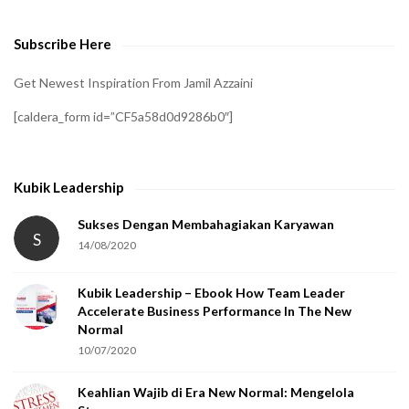
v
e
Subscribe Here
r
i
Get Newest Inspiration From Jamil Azzaini
f
[caldera_form id=”CF5a58d0d9286b0″]
y
t
h
Kubik Leadership
a
t
Sukses Dengan Membahagiakan Karyawan
S
14/08/2020
y
o
Kubik Leadership – Ebook How Team Leader
u
Accelerate Business Performance In The New
a
Normal
r
10/07/2020
e
Keahlian Wajib di Era New Normal: Mengelola
h