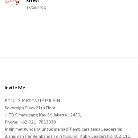
Stress
u
16/06/2020
m
a
n
.
S
i
t
e
Invite Me
F
PT KUBIK KREASI SISILAIN
o
Sovereign Plaza 21th Floor
o
Jl TB Simatupang Kav 36 Jakarta 12430,
t
Phone: +62-021–7813030
e
Ingin mengundang untuk menjadi Pembicara tema Leadership,
r
Bisnis dan Pengembangan diri hubungi Kubik Leadership 082-111-