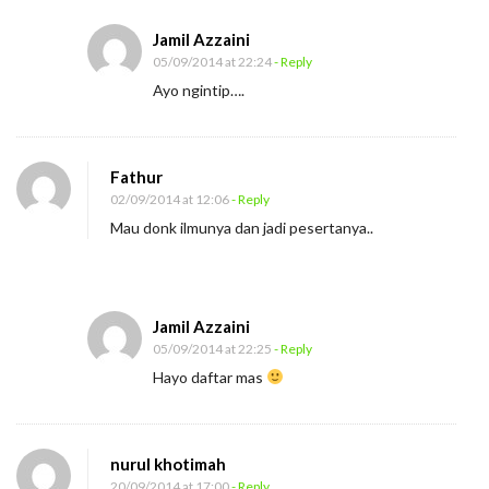
i
Jamil Azzaini
05/09/2014 at 22:24
- Reply
Ayo ngintip….
Fathur
02/09/2014 at 12:06
- Reply
Mau donk ilmunya dan jadi pesertanya..
Jamil Azzaini
05/09/2014 at 22:25
- Reply
Hayo daftar mas
nurul khotimah
20/09/2014 at 17:00
- Reply