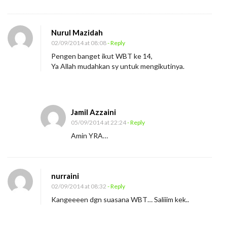
a
n
Nurul Mazidah
i
02/09/2014 at 08:08
- Reply
M
Pengen banget ikut WBT ke 14,
e
Ya Allah mudahkan sy untuk mengikutinya.
n
a
m
Jamil Azzaini
b
05/09/2014 at 22:24
- Reply
a
Amin YRA…
h
E
n
nurraini
02/09/2014 at 08:32
- Reply
e
Kangeeeen dgn suasana WBT… Saliiim kek..
r
g