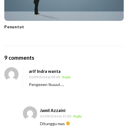
Penuntut
O
9 comments
n
arif Indra wanta
S
01/09/2014 at 09:00
- Reply
u
Pengeeen Ikuuut….
a
r
a
Jamil Azzaini
N
01/09/2014 at 15:00
- Reply
u
Ditunggu mas
r