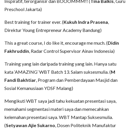
Inspiratif, terorganisir dan BOOOMMM!! (
Tina Balkis
, Guru
Preschool Jakarta)
Best training for trainer ever. (
Kukuh Indra Prasena
,
Direktur Young Entrepreneur Academy Bandung)
This a great course, I do like it, encourage me much. (
Didin
Fakhruddin
, Radar Control Supervisor Ainav Indonesia)
Training yang lain daripada training yang lain. Hanya satu
kata ‘AMAZING’ WBT Batch 13. Salam suksesmulia. (
M
Fandi Bakhtiar
, Program dan Pemberdayaan Masjid dan
Sosial Kemanusiaan YDSF Malang)
Mengikuti WBT saya jadi tahu kekuatan presentasi saya,
memahami segmentasi materi saya dan memecahkan
kelemahan presentasi saya. WBT Mantap Suksesmulia.
(
Setyawan Ajie Sukarno
, Dosen Politeknik Manufaktur