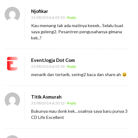
Njofikar
31/08/2014 at 05:50
- Reply
Kau memang tak ada matinya keeek.. Selalu buat
saya geleng2. Pesantren pengusahanya gimana
kek..?
EventJogja Dot Com
31/08/2014 at 05:58
- Reply
menarik dan tertarik, sering2 baca dan share ah
Titik Asmurah
31/08/2014 at 20:12
- Reply
Bukunya mau donk kek…soalnya saya baru punya 3
CD Life Excellent