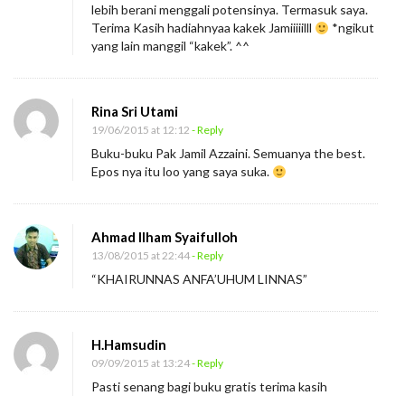
lebih berani menggali potensinya. Termasuk saya.
Terima Kasih hadiahnyaa kakek Jamiiiiilll
*ngikut
yang lain manggil “kakek”. ^^
Rina Sri Utami
19/06/2015 at 12:12
- Reply
Buku-buku Pak Jamil Azzaini. Semuanya the best.
Epos nya itu loo yang saya suka.
Ahmad Ilham Syaifulloh
13/08/2015 at 22:44
- Reply
“KHAIRUNNAS ANFA’UHUM LINNAS”
H.Hamsudin
09/09/2015 at 13:24
- Reply
Pasti senang bagi buku gratis terima kasih