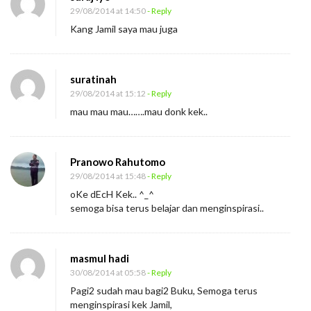
G
29/08/2014 at 14:50
- Reply
r
Kang Jamil saya mau juga
a
t
i
suratinah
29/08/2014 at 15:12
- Reply
s
mau mau mau…….mau donk kek..
?
Pranowo Rahutomo
29/08/2014 at 15:48
- Reply
oKe dEcH Kek.. ^_^
semoga bisa terus belajar dan menginspirasi..
masmul hadi
30/08/2014 at 05:58
- Reply
Pagi2 sudah mau bagi2 Buku, Semoga terus
menginspirasi kek Jamil,