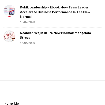
o
Kubik Leadership – Ebook How Team Leader
u
Accelerate Business Performance In The New
a
Normal
r
10/07/2020
e
Keahlian Wajib di Era New Normal: Mengelola
h
Stress
u
16/06/2020
m
a
n
.
S
i
t
e
Invite Me