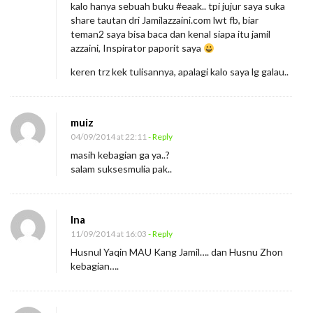
kalo hanya sebuah buku #eaak.. tpi jujur saya suka
share tautan dri Jamilazzaini.com lwt fb, biar
teman2 saya bisa baca dan kenal siapa itu jamil
azzaini, Inspirator paporit saya
keren trz kek tulisannya, apalagi kalo saya lg galau..
muiz
04/09/2014 at 22:11
- Reply
masih kebagian ga ya..?
salam suksesmulia pak..
Ina
11/09/2014 at 16:03
- Reply
Husnul Yaqin MAU Kang Jamil…. dan Husnu Zhon
kebagian….