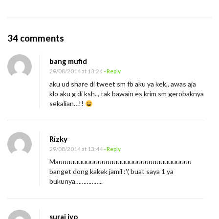
O
34 comments
n
bang mufid
S
29/08/2014 at 13:24
- Reply
i
aku ud share di tweet sm fb aku ya kek,, awas aja
a
klo aku g di ksh.., tak bawain es krim sm gerobaknya
p
sekalian…!!
a
M
Rizky
a
29/08/2014 at 13:44
- Reply
u
Mauuuuuuuuuuuuuuuuuuuuuuuuuuuuuuuuuu
B
banget dong kakek jamil :'( buat saya 1 ya
bukunya……………..
u
k
u
suraj iyo