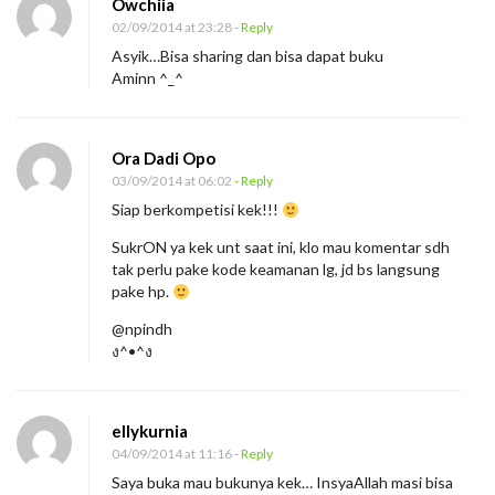
Owchiia
02/09/2014 at 23:28
- Reply
Asyik…Bisa sharing dan bisa dapat buku
Aminn ^_^
Ora Dadi Opo
03/09/2014 at 06:02
- Reply
Siap berkompetisi kek!!!
SukrON ya kek unt saat ini, klo mau komentar sdh
tak perlu pake kode keamanan lg, jd bs langsung
pake hp.
@npindh
ง^•^ง
ellykurnia
04/09/2014 at 11:16
- Reply
Saya buka mau bukunya kek… InsyaAllah masi bisa