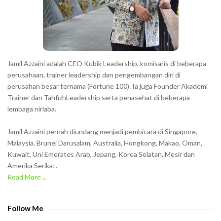
e
r
s
s
h
Jamil Azzaini adalah CEO Kubik Leadership, komisaris di beberapa
o
perusahaan, trainer leadership dan pengembangan diri di
w
perusahan besar ternama (Fortune 100). Ia juga Founder Akademi
Trainer dan TahfizhLeadership serta penasehat di beberapa
n
lembaga nirlaba.
i
n
Jamil Azzaini pernah diundang menjadi pembicara di Singapore,
t
Malaysia, Brunei Darusalam, Australia, Hongkong, Makao, Oman,
h
Kuwait, Uni Emerates Arab, Jepang, Korea Selatan, Mesir dan
Amerika Serikat.
e
Read More ...
C
A
P
Follow Me
T