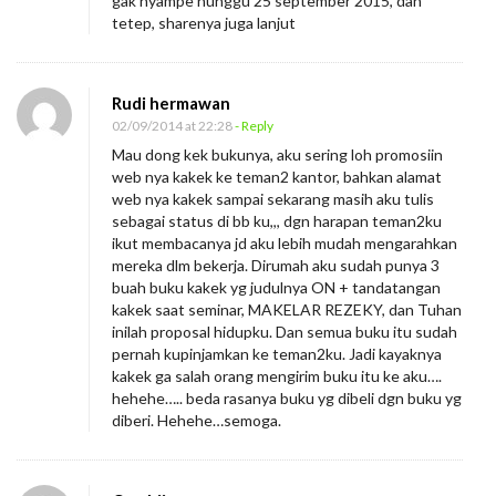
gak nyampe nunggu 25 september 2015, dan
tetep, sharenya juga lanjut
Rudi hermawan
02/09/2014 at 22:28
- Reply
Mau dong kek bukunya, aku sering loh promosiin
web nya kakek ke teman2 kantor, bahkan alamat
web nya kakek sampai sekarang masih aku tulis
sebagai status di bb ku,,, dgn harapan teman2ku
ikut membacanya jd aku lebih mudah mengarahkan
mereka dlm bekerja. Dirumah aku sudah punya 3
buah buku kakek yg judulnya ON + tandatangan
kakek saat seminar, MAKELAR REZEKY, dan Tuhan
inilah proposal hidupku. Dan semua buku itu sudah
pernah kupinjamkan ke teman2ku. Jadi kayaknya
kakek ga salah orang mengirim buku itu ke aku….
hehehe….. beda rasanya buku yg dibeli dgn buku yg
diberi. Hehehe…semoga.