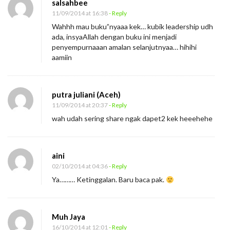
salsahbee
11/09/2014 at 16:38
- Reply
Wahhh mau buku”nyaaa kek… kubik leadership udh
ada, insyaAllah dengan buku ini menjadi
penyempurnaaan amalan selanjutnyaa… hihihi
aamiin
putra juliani (Aceh)
11/09/2014 at 20:37
- Reply
wah udah sering share ngak dapet2 kek heeehehe
aini
02/10/2014 at 04:36
- Reply
Ya……… Ketinggalan. Baru baca pak.
Muh Jaya
16/10/2014 at 12:01
- Reply