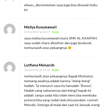
afwan,,, jika berkenan saya juga bisa disasain buku
ini
Meilya Kusumawati
07/01/2015 at 06:17
- Reply
saya meilya kusumawati muris SMK AL KAAFFAH.
saya sudah share ditwitter dan juga facebook.
terima kasih atas peluangnya
Lutfiana Meisaroh
16/06/2015 at 13:43
- Reply
terima kasih atas peluangnya, Bapak Motivator.
memang awalnya adalah karena “iming-iming”
hadiah. Tp menurut saya itu hanyalah “Bonus”.
Hadiah yang sebenernya dari iming2 bapak ini
adalah, tanpa sadar kita telah mencoba membuka
potensi kita yang sedari dulu kita pendam. contoh:
Menulis. Semoga di mulai dari saat ini, banyak orang