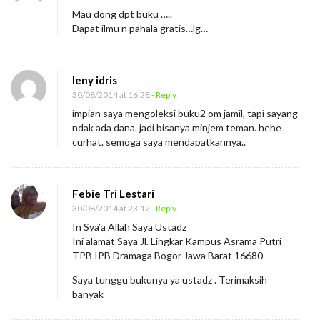
Mau dong dpt buku …..
Dapat ilmu n pahala gratis…lg…
leny idris
30/08/2014 at 16:28
- Reply
impian saya mengoleksi buku2 om jamil, tapi sayang
ndak ada dana. jadi bisanya minjem teman. hehe
curhat. semoga saya mendapatkannya..
Febie Tri Lestari
30/08/2014 at 23:12
- Reply
In Sya’a Allah Saya Ustadz
Ini alamat Saya Jl. Lingkar Kampus Asrama Putri
TPB IPB Dramaga Bogor Jawa Barat 16680
Saya tunggu bukunya ya ustadz . Terimaksih
banyak