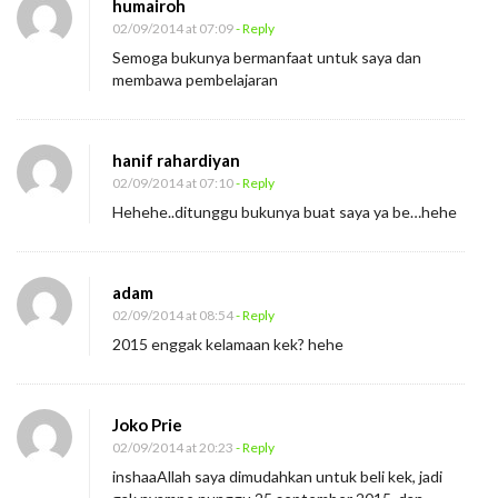
humairoh
02/09/2014 at 07:09
- Reply
Semoga bukunya bermanfaat untuk saya dan
membawa pembelajaran
hanif rahardiyan
02/09/2014 at 07:10
- Reply
Hehehe..ditunggu bukunya buat saya ya be…hehe
adam
02/09/2014 at 08:54
- Reply
2015 enggak kelamaan kek? hehe
Joko Prie
02/09/2014 at 20:23
- Reply
inshaaAllah saya dimudahkan untuk beli kek, jadi