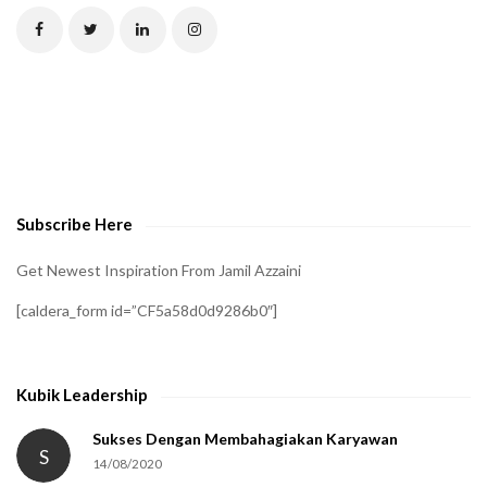
C
H
A
t
o
v
e
Subscribe Here
r
i
Get Newest Inspiration From Jamil Azzaini
f
[caldera_form id=”CF5a58d0d9286b0″]
y
t
h
Kubik Leadership
a
t
Sukses Dengan Membahagiakan Karyawan
S
14/08/2020
y