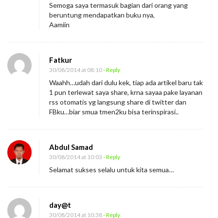
Semoga saya termasuk bagian dari orang yang
beruntung mendapatkan buku nya,
Aamiin
Fatkur
30/08/2014 at 08:10
- Reply
Waahh…udah dari dulu kek, tiap ada artikel baru tak
1 pun terlewat saya share, krna sayaa pake layanan
rss otomatis yg langsung share di twitter dan
FBku…biar smua tmen2ku bisa terinspirasi..
Abdul Samad
30/08/2014 at 10:03
- Reply
Selamat sukses selalu untuk kita semua…
day@t
30/08/2014 at 10:38
- Reply