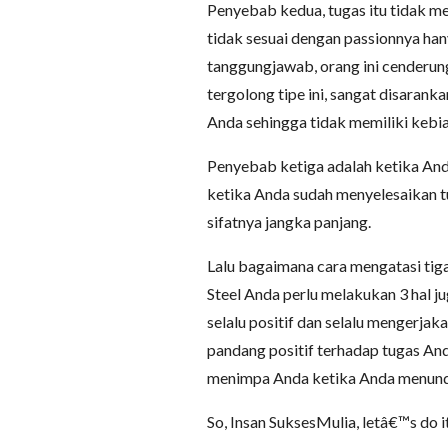
Penyebab kedua, tugas itu tidak m
tidak sesuai dengan passionnya han
tanggungjawab, orang ini cenderu
tergolong tipe ini, sangat disaran
Anda sehingga tidak memiliki kebi
Penyebab ketiga adalah ketika An
ketika Anda sudah menyelesaikan 
sifatnya jangka panjang.
Lalu bagaimana cara mengatasi tig
Steel Anda perlu melakukan 3 hal j
selalu positif dan selalu mengerja
pandang positif terhadap tugas And
menimpa Anda ketika Anda menund
So, Insan SuksesMulia, letâ€™s do it