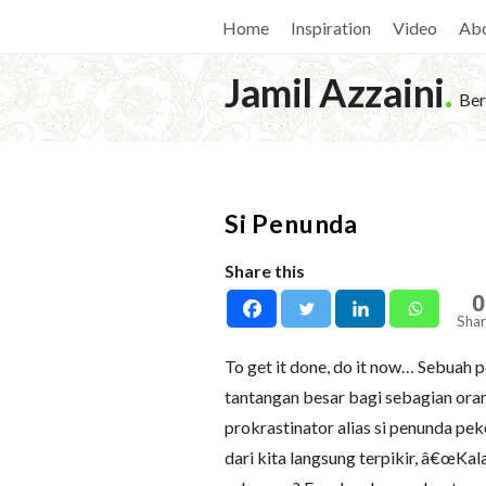
Home
Inspiration
Video
Ab
Jamil Azzaini
.
Ber
Si Penunda
Share this
0
Shar
To get it done, do it now… Sebuah p
tantangan besar bagi sebagian ora
prokrastinator alias si penunda pek
dari kita langsung terpikir, â€œKal