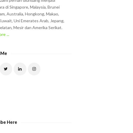
zzaini pernah diundang menjadi
ra di Singapore, Malaysia, Brunei
am, Australia, Hongkong, Makao,
uwait, Uni Emerates Arab, Jepang,
elatan, Mesir dan Amerika Serikat.
re ...
 Me
ibe Here