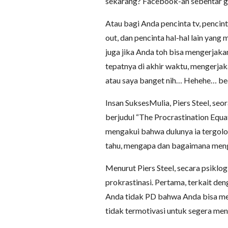
sekarang? Facebook-an sebentar g
Atau bagi Anda pencinta tv, pencint
out, dan pencinta hal-hal lain yan
juga jika Anda toh bisa mengerjaka
tepatnya di akhir waktu, mengerja
atau saya banget nih… Hehehe… bec
Insan SuksesMulia, Piers Steel, seo
berjudul “The Procrastination Equat
mengakui bahwa dulunya ia tergolon
tahu, mengapa dan bagaimana menga
Menurut Piers Steel, secara psiklo
prokrastinasi. Pertama, terkait den
Anda tidak PD bahwa Anda bisa me
tidak termotivasi untuk segera me