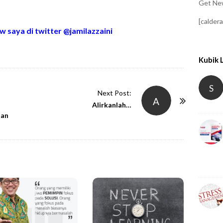
Get New
[calder
w saya di twitter @jamilazzaini
Kubik 
S
Next Post:
A
Alirkanlah…
dan