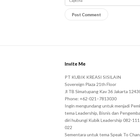
P
l
e
a
s
S
e
i
e
Invite Me
t
n
e
PT KUBIK KREASI SISILAIN
t
F
Sovereign Plaza 21th Floor
e
o
Jl TB Simatupang Kav 36 Jakarta 1243
r
Phone: +62-021–7813030
o
t
Ingin mengundang untuk menjadi Pem
t
tema Leadership, Bisnis dan Pengemb
h
e
diri hubungi Kubik Leadership 082-11
e
r
022
c
Sementara untuk tema Speak To Cha
h