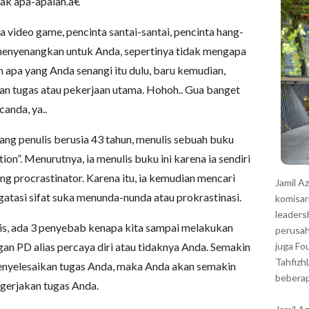
ak apa-apalah.â€
r
a video game, pencinta santai-santai, pencinta hang-
g menyenangkan untuk Anda, sepertinya tidak mengapa
n apa yang Anda senangi itu dulu, baru kemudian,
kan tugas atau pekerjaan utama. Hohoh.. Gua banget
anda, ya..
rang penulis berusia 43 tahun, menulis sebuah buku
ion”. Menurutnya, ia menulis buku ini karena ia sendiri
g procrastinator. Karena itu, ia kemudian mencari
Jamil A
tasi sifat suka menunda-nunda atau prokrastinasi.
komisar
leaders
gis, ada 3 penyebab kenapa kita sampai melakukan
perusah
gan PD alias percaya diri atau tidaknya Anda. Semakin
juga Fo
Tahfizh
nyelesaikan tugas Anda, maka Anda akan semakin
beberap
ngerjakan tugas Anda.