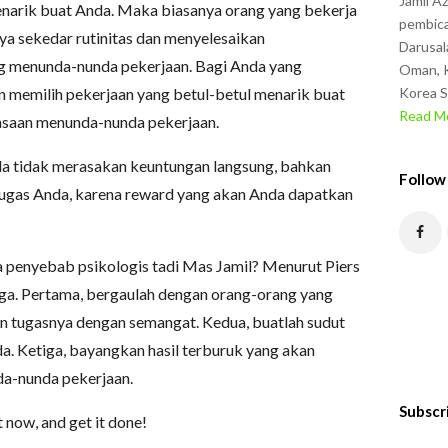
Jamil A
enarik buat Anda. Maka biasanya orang yang bekerja
pembica
ya sekedar rutinitas dan menyelesaikan
Darusal
ng menunda-nunda pekerjaan. Bagi Anda yang
Oman, K
kan memilih pekerjaan yang betul-betul menarik buat
Korea S
Read Mo
asaan menunda-nunda pekerjaan.
da tidak merasakan keuntungan langsung, bahkan
Follow
tugas Anda, karena reward yang akan Anda dapatkan
a penyebab psikologis tadi Mas Jamil? Menurut Piers
uga. Pertama, bergaulah dengan orang-orang yang
kan tugasnya dengan semangat. Kedua, buatlah sudut
a. Ketiga, bayangkan hasil terburuk yang akan
a-nunda pekerjaan.
Subscr
 now, and get it done!