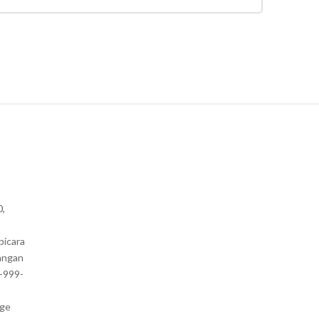
0,
bicara
angan
1-999-
nge