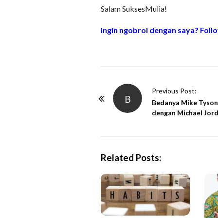
Salam SuksesMulia!
Ingin ngobrol dengan saya? Follo
P
Previous Post:
B
o
Bedanya Mike Tyson
dengan Michael Jor
s
t
N
a
Related Posts:
v
i
g
a