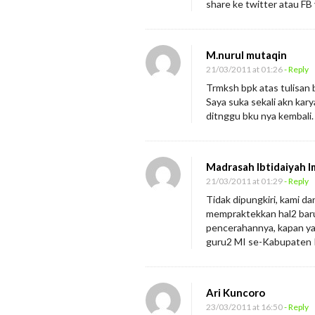
share ke twitter atau FB 
M.nurul mutaqin
21/03/2011 at 01:26
- Reply
Trmksh bpk atas tulisan 
Saya suka sekali akn kary
ditnggu bku nya kembali.
Madrasah Ibtidaiyah 
21/03/2011 at 01:29
- Reply
Tidak dipungkiri, kami d
mempraktekkan hal2 baru
pencerahannya, kapan ya 
guru2 MI se-Kabupaten 
Ari Kuncoro
23/03/2011 at 16:50
- Reply