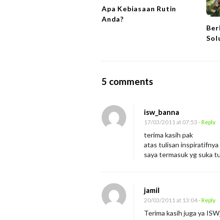
t
Apa Kebiasaan Rutin
i
Anda?
Ber
o
Sol
n
O
5 comments
n
S
isw_banna
i
17/03/2011 at 07:53
- Reply
P
terima kasih pak
atas tulisan inspiratifnya
e
saya termasuk yg suka tu
n
u
n
jamil
d
20/03/2011 at 13:04
- Reply
a
Terima kasih juga ya ISW_