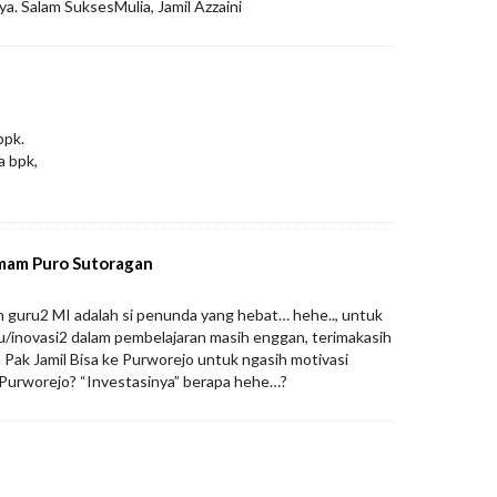
ya. Salam SuksesMulia, Jamil Azzaini
bpk.
a bpk,
Imam Puro Sutoragan
an guru2 MI adalah si penunda yang hebat… hehe.., untuk
/inovasi2 dalam pembelajaran masih enggan, terimakasih
Pak Jamil Bisa ke Purworejo untuk ngasih motivasi
Purworejo? “Investasinya” berapa hehe…?