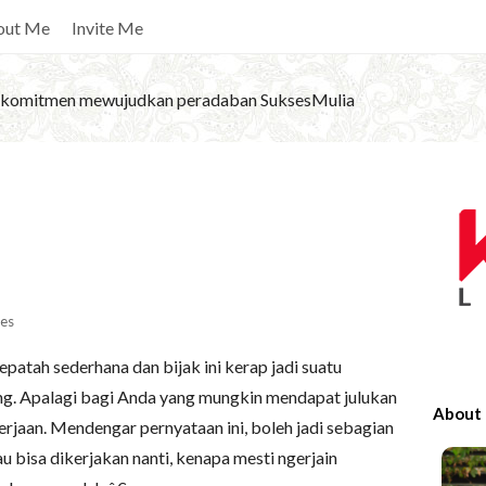
out Me
Invite Me
komitmen mewujudkan peradaban SuksesMulia
S
i
t
e
S
es
i
epatah sederhana dan bijak ini kerap jadi suatu
d
ng. Apalagi bagi Anda yang mungkin mendapat julukan
e
About
erjaan. Mendengar pernyataan ini, boleh jadi sebagian
b
au bisa dikerjakan nanti, kenapa mesti ngerjain
a