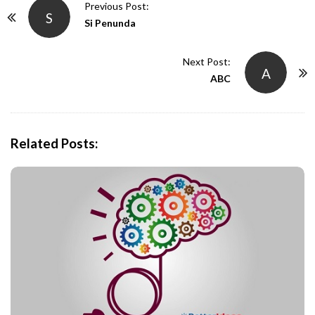
P
Previous Post:
S
o
Si Penunda
s
t
Next Post:
A
N
ABC
a
v
i
Related Posts:
g
a
t
i
o
n