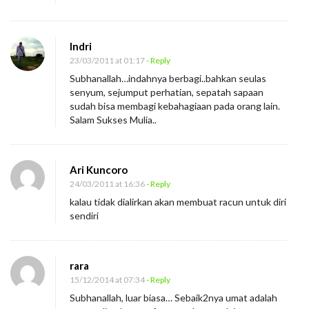
Indri
23/03/2011 at 01:17
- Reply
Subhanallah…indahnya berbagi..bahkan seulas
senyum, sejumput perhatian, sepatah sapaan
sudah bisa membagi kebahagiaan pada orang lain.
Salam Sukses Mulia..
Ari Kuncoro
24/03/2011 at 16:36
- Reply
kalau tidak dialirkan akan membuat racun untuk diri
sendiri
rara
15/12/2014 at 07:34
- Reply
Subhanallah, luar biasa… Sebaik2nya umat adalah