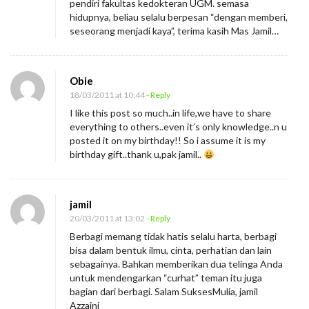
pendiri fakultas kedokteran UGM. semasa
r
hidupnya, beliau selalu berpesan “dengan memberi,
seseorang menjadi kaya”, terima kasih Mas Jamil…
k
a
n
Obie
l
18/03/2011 at 10:44
- Reply
a
I like this post so much..in life,we have to share
everything to others..even it’s only knowledge..n u
h
posted it on my birthday!! So i assume it is my
…
birthday gift..thank u,pak jamil..
jamil
20/03/2011 at 13:02
- Reply
Berbagi memang tidak hatis selalu harta, berbagi
bisa dalam bentuk ilmu, cinta, perhatian dan lain
sebagainya. Bahkan memberikan dua telinga Anda
untuk mendengarkan “curhat” teman itu juga
bagian dari berbagi. Salam SuksesMulia, jamil
Azzaini