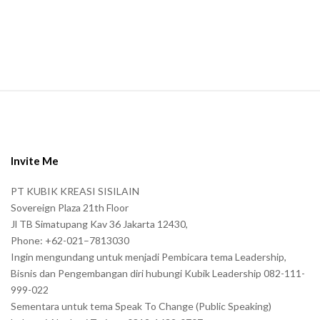
a
n
.
S
i
t
e
Invite Me
F
PT KUBIK KREASI SISILAIN
o
Sovereign Plaza 21th Floor
o
Jl TB Simatupang Kav 36 Jakarta 12430,
t
Phone: +62-021–7813030
e
Ingin mengundang untuk menjadi Pembicara tema Leadership,
r
Bisnis dan Pengembangan diri hubungi Kubik Leadership 082-111-
999-022
Sementara untuk tema Speak To Change (Public Speaking)