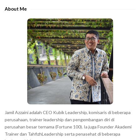
h
e
e
About Me
b
c
a
h
r
a
r
a
c
t
e
r
s
s
h
Jamil Azzaini adalah CEO Kubik Leadership, komisaris di beberapa
o
perusahaan, trainer leadership dan pengembangan diri di
w
perusahan besar ternama (Fortune 100). Ia juga Founder Akademi
Trainer dan TahfizhLeadership serta penasehat di beberapa
n