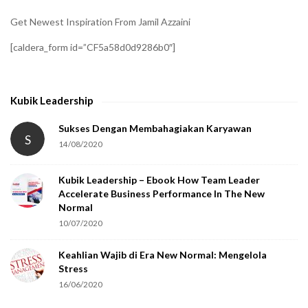
i
Get Newest Inspiration From Jamil Azzaini
f
[caldera_form id=”CF5a58d0d9286b0″]
y
t
h
Kubik Leadership
a
t
Sukses Dengan Membahagiakan Karyawan
S
14/08/2020
y
o
Kubik Leadership – Ebook How Team Leader
u
Accelerate Business Performance In The New
a
Normal
r
10/07/2020
e
Keahlian Wajib di Era New Normal: Mengelola
h
Stress
u
16/06/2020
m