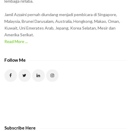
lembaga nirlaba.
i
n
Jamil Azzaini pernah diundang menjadi pembicara di Singapore,
t
Malaysia, Brunei Darusalam, Australia, Hongkong, Makao, Oman,
h
Kuwait, Uni Emerates Arab, Jepang, Korea Selatan, Mesir dan
Amerika Serikat.
e
Read More ...
C
A
P
Follow Me
T
C
H
A
t
o
v
e
Subscribe Here
r