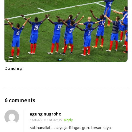
Dancing
O
6 comments
n
agung nugroho
A
16/03/2011 at 07:35
- Reply
l
subhanallah….saya jadi ingat guru besar saya,
i