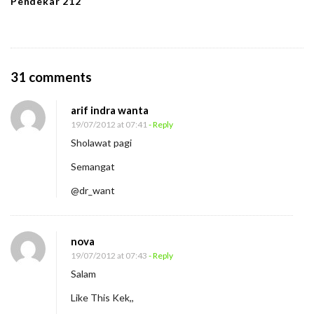
Pendekar 212
O
31 comments
n
arif indra wanta
R
19/07/2012 at 07:41
- Reply
i
Sholawat pagi
n
Semangat
d
u
@dr_want
k
u
nova
u
19/07/2012 at 07:43
- Reply
n
Salam
t
Like This Kek,,
u