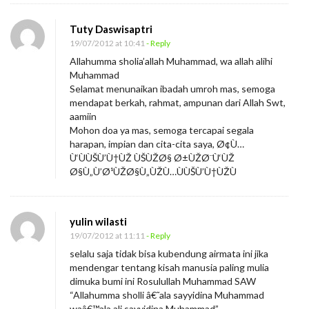
Tuty Daswisaptri
19/07/2012 at 10:41
- Reply
Allahumma sholia’allah Muhammad, wa allah alihi
Muhammad
Selamat menunaikan ibadah umroh mas, semoga
mendapat berkah, rahmat, ampunan dari Allah Swt,
aamiin
Mohon doa ya mas, semoga tercapai segala
harapan, impian dan cita-cita saya, Ø¢Ù…
Ù‘ÙÙŠÙ’Ù†ÙŽ ÙŠÙŽØ§ Ø±ÙŽØ¨Ù‘ÙŽ
Ø§Ù„Ù’Ø¹ÙŽØ§Ù„ÙŽÙ…ÙÙŠÙ’Ù†ÙŽÙ
yulin wilasti
19/07/2012 at 11:11
- Reply
selalu saja tidak bisa kubendung airmata ini jika
mendengar tentang kisah manusia paling mulia
dimuka bumi ini Rosulullah Muhammad SAW
“Allahumma sholli â€˜ala sayyidina Muhammad
waâ€™ala ali sayyidina Muhammad”.