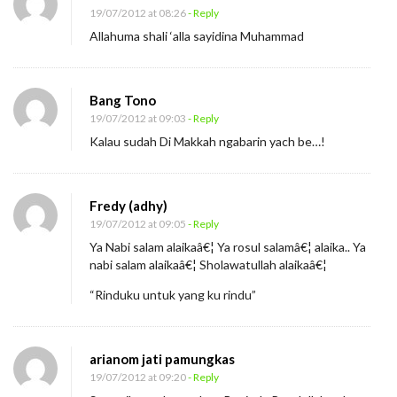
19/07/2012 at 08:26
- Reply
Allahuma shali ‘alla sayidina Muhammad
Bang Tono
19/07/2012 at 09:03
- Reply
Kalau sudah Di Makkah ngabarin yach be…!
Fredy (adhy)
19/07/2012 at 09:05
- Reply
Ya Nabi salam alaikaâ€¦ Ya rosul salamâ€¦ alaika.. Ya
nabi salam alaikaâ€¦ Sholawatullah alaikaâ€¦
“Rinduku untuk yang ku rindu”
arianom jati pamungkas
19/07/2012 at 09:20
- Reply