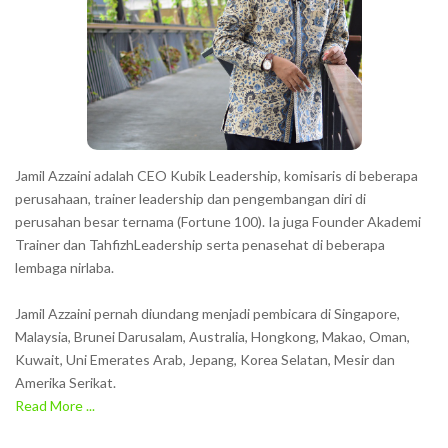
c
t
e
r
s
s
h
Jamil Azzaini adalah CEO Kubik Leadership, komisaris di beberapa
o
perusahaan, trainer leadership dan pengembangan diri di
w
perusahan besar ternama (Fortune 100). Ia juga Founder Akademi
Trainer dan TahfizhLeadership serta penasehat di beberapa
n
lembaga nirlaba.
i
n
Jamil Azzaini pernah diundang menjadi pembicara di Singapore,
t
Malaysia, Brunei Darusalam, Australia, Hongkong, Makao, Oman,
h
Kuwait, Uni Emerates Arab, Jepang, Korea Selatan, Mesir dan
Amerika Serikat.
e
Read More ...
C
A