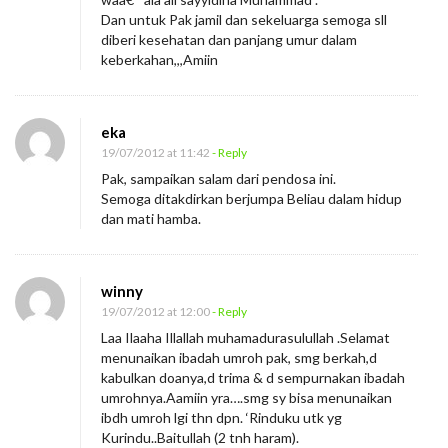
Dan untuk Pak jamil dan sekeluarga semoga sll
diberi kesehatan dan panjang umur dalam
keberkahan,,,Amiin
eka
19/07/2012 at 11:42
- Reply
Pak, sampaikan salam dari pendosa ini.
Semoga ditakdirkan berjumpa Beliau dalam hidup
dan mati hamba.
winny
19/07/2012 at 12:00
- Reply
Laa Ilaaha Illallah muhamadurasulullah .Selamat
menunaikan ibadah umroh pak, smg berkah,d
kabulkan doanya,d trima & d sempurnakan ibadah
umrohnya.Aamiin yra….smg sy bisa menunaikan
ibdh umroh lgi thn dpn. ‘Rinduku utk yg
Kurindu..Baitullah (2 tnh haram).