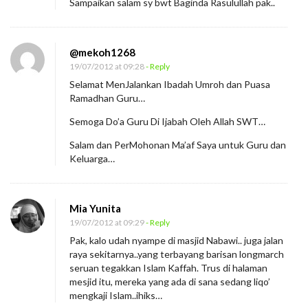
Sampaikan salam sy bwt Baginda Rasulullah pak..
@mekoh1268
19/07/2012 at 09:28
- Reply
Selamat MenJalankan Ibadah Umroh dan Puasa
Ramadhan Guru…
Semoga Do’a Guru Di Ijabah Oleh Allah SWT…
Salam dan PerMohonan Ma’af Saya untuk Guru dan
Keluarga…
Mia Yunita
19/07/2012 at 09:29
- Reply
Pak, kalo udah nyampe di masjid Nabawi.. juga jalan
raya sekitarnya..yang terbayang barisan longmarch
seruan tegakkan Islam Kaffah. Trus di halaman
mesjid itu, mereka yang ada di sana sedang liqo’
mengkaji Islam..ihiks…