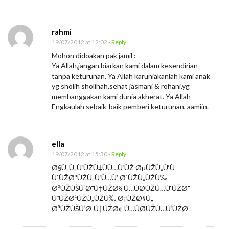
rahmi
19/07/2012 at 12:02
- Reply
Mohon didoakan pak jamil :
Ya Allah,jangan biarkan kami dalam kesendirian
tanpa keturunan. Ya Allah karuniakanlah kami anak
yg sholih sholihah,sehat jasmani & rohani,yg
membanggakan kami dunia akherat. Ya Allah
Engkaulah sebaik-baik pemberi keturunan, aamiin.
ella
19/07/2012 at 15:30
- Reply
Ø§Ù„Ù„Ù‘ÙŽÙ‡ÙÙ…Ù‘ÙŽ ØµÙŽÙ„Ù‘Ù
ÙˆÙŽØ³ÙŽÙ„Ù‘Ù…Ù’ Ø¹ÙŽÙ„ÙŽÙ‰
Ø³ÙŽÙŠÙ‘Ø¯Ù†ÙŽØ§ Ù…ÙØ­ÙŽÙ…Ù‘ÙŽØ¯
ÙˆÙŽØ¹ÙŽÙ„ÙŽÙ‰ Ø¡ÙŽØ§Ù„
Ø³ÙŽÙŠÙ‘Ø¯Ù†ÙŽØ¢ Ù…ÙØ­ÙŽÙ…Ù‘ÙŽØ¯