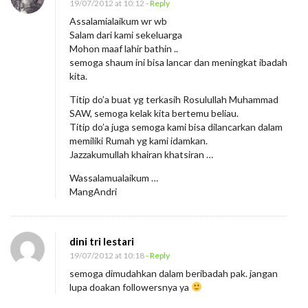
19/07/2012 at 10:12
- Reply
Assalamialaikum wr wb
Salam dari kami sekeluarga
Mohon maaf lahir bathin ..
semoga shaum ini bisa lancar dan meningkat ibadah
kita.
Titip do’a buat yg terkasih Rosulullah Muhammad
SAW, semoga kelak kita bertemu beliau.
Titip do’a juga semoga kami bisa dilancarkan dalam
memiliki Rumah yg kami idamkan.
Jazzakumullah khairan khatsiran …
Wassalamualaikum …
MangAndri
dini tri lestari
19/07/2012 at 10:18
- Reply
semoga dimudahkan dalam beribadah pak. jangan
lupa doakan followersnya ya