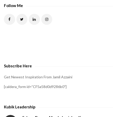
P
Follow Me
T
C
H
A
t
o
v
e
Subscribe Here
r
i
Get Newest Inspiration From Jamil Azzaini
f
[caldera_form id=”CF5a58d0d9286b0″]
y
t
h
Kubik Leadership
a
t