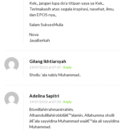
k
Kek,, jangan lupa do’a titipan saya ya Kek,,
Terimakasih atas segala inspirasi, nasehat, ilmu,
y
dan EPOS nya,,
a
Salam SuksesMulia
n
g
Nova
JayaBerkah
K
u
r
Gilang Ikhtiarsyah
i
19/07/2012 at 07:47
- Reply
n
Shollu ‘ala nabiy Muhammad..
d
u
Adelina Sapitri
19/07/2012 at 07:50
- Reply
Bismillahirrahmanirrahim,
Alhamdulillahirobbilâ€™alamin, Allahumma sholli
â€˜ala sayyidina Muhammad waâ€™ala ali sayyidina
Muhammad.