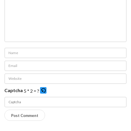
Captcha
5 * 2 = ?
P
l
e