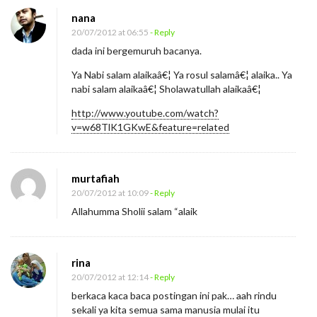
nana
20/07/2012 at 06:55
- Reply
dada ini bergemuruh bacanya.
Ya Nabi salam alaikaâ€¦ Ya rosul salamâ€¦ alaika.. Ya
nabi salam alaikaâ€¦ Sholawatullah alaikaâ€¦
http://www.youtube.com/watch?
v=w68TlK1GKwE&feature=related
murtafiah
20/07/2012 at 10:09
- Reply
Allahumma Sholii salam “alaik
rina
20/07/2012 at 12:14
- Reply
berkaca kaca baca postingan ini pak… aah rindu
sekali ya kita semua sama manusia mulai itu