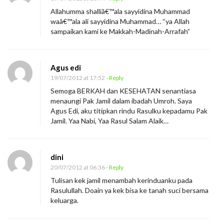
Allahumma shalliâ€™ala sayyidina Muhammad
waâ€™ala ali sayyidina Muhammad… “ya Allah
sampaikan kami ke Makkah-Madinah-Arrafah”
Agus edi
19/07/2012 at 17:52
- Reply
Semoga BERKAH dan KESEHATAN senantiasa
menaungi Pak Jamil dalam ibadah Umroh. Saya
Agus Edi, aku titipkan rindu Rasulku kepadamu Pak
Jamil. Yaa Nabi, Yaa Rasul Salam Alaik…
dini
20/07/2012 at 06:36
- Reply
Tulisan kek jamil menambah kerinduanku pada
Rasulullah. Doain ya kek bisa ke tanah suci bersama
keluarga.