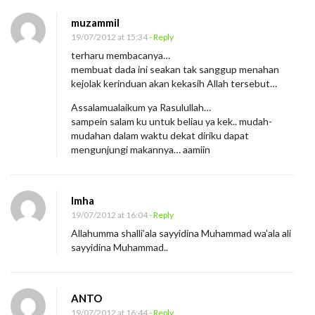
muzammil
19/07/2012 at 15:34
- Reply
terharu membacanya…
membuat dada ini seakan tak sanggup menahan
kejolak kerinduan akan kekasih Allah tersebut…
Assalamualaikum ya Rasulullah…
sampein salam ku untuk beliau ya kek.. mudah-
mudahan dalam waktu dekat diriku dapat
mengunjungi makannya… aamiin
Imha
19/07/2012 at 16:04
- Reply
Allahumma shalli’ala sayyidina Muhammad wa’ala ali
sayyidina Muhammad..
ANTO
19/07/2012 at 16:44
- Reply