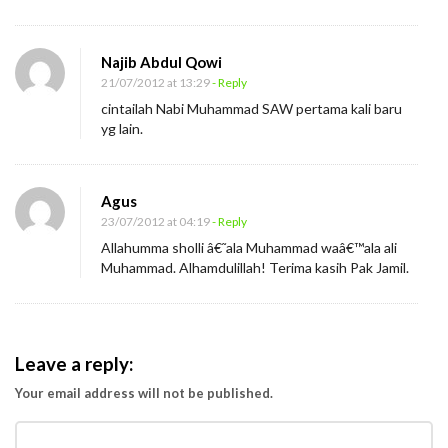
Najib Abdul Qowi
21/07/2012 at 13:29
- Reply
cintailah Nabi Muhammad SAW pertama kali baru
yg lain.
Agus
23/07/2012 at 04:19
- Reply
Allahumma sholli â€˜ala Muhammad waâ€™ala ali
Muhammad. Alhamdulillah! Terima kasih Pak Jamil.
Leave a reply:
Your email address will not be published.