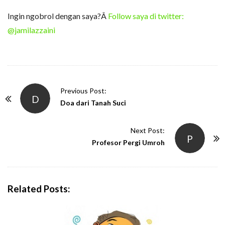
Ingin ngobrol dengan saya?Â
Follow saya di twitter:
@jamilazzaini
P
Previous Post:
D
o
Doa dari Tanah Suci
s
t
Next Post:
P
N
Profesor Pergi Umroh
a
v
i
Related Posts:
g
a