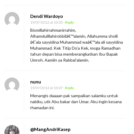
Dendi Wardoyo
19/07/2012 at 10:05
- Reply
Bismillahirrahmanirrahim,
Alhamdulillahirobbilâ€™alamin, Allahumma sholli
â€˜ala sayyidina Muhammad waâ€™ala ali sayyidina
Muhammad. Kek Titip Do’a Kek, moga Ramadhan
tahun depan bisa memberangkatkan Ibu-Bapak
Umroh. Aamiin ya Rabbal’alamin.
nunu
19/07/2012 at 10:07
- Reply
Menangis daaaan pak sampaikan salamku untuk
nabiku, utk Abu bakar dan Umar. Aku ingin kesana
rhamadan ini.
@MangAndriKasep