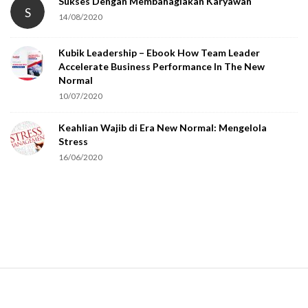
Sukses Dengan Membahagiakan Karyawan
S
14/08/2020
y
o
Kubik Leadership – Ebook How Team Leader
u
Accelerate Business Performance In The New
a
Normal
r
10/07/2020
e
Keahlian Wajib di Era New Normal: Mengelola
h
Stress
u
16/06/2020
m
a
n
.
S
i