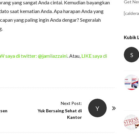
Get New
a orang yang sangat Anda cintai. Kemudian bayangkan
dato saat kematian Anda. Apa harapan Anda yang
[calder
capan yang paling ingin Anda dengar? Segeralah
g.
Kubik 
S
saya di twitter: @jamilazzaini
. Atau,
LIKE saya di
Next Post:
Y
rsen
Yuk Bersaing Sehat di
Kantor