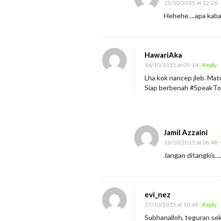
15/10/2015 at 12:26
-
Hehehe….apa kaba
HawariAka
16/10/2015 at 05:14
- Reply
Lha kok nancep jleb. Matu
Siap berbenah #SpeakT
Jamil Azzaini
16/10/2015 at 06:48
-
Jangan ditangkis
evi_nez
27/10/2015 at 10:49
- Reply
Subhanalloh, teguran seka