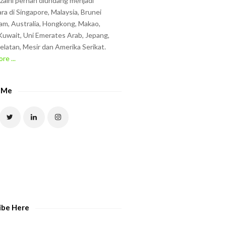
zzaini pernah diundang menjadi
ra di Singapore, Malaysia, Brunei
am, Australia, Hongkong, Makao,
uwait, Uni Emerates Arab, Jepang,
elatan, Mesir dan Amerika Serikat.
re ...
 Me
ibe Here