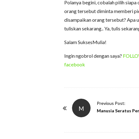
Polanya begini, cobalah pilih siap
orang tersebut diminta memberi pi
disampaikan orang tersebut? Apa u
tuliskan sekarang.. Ya, tulis sekaran
Salam SuksesMulia!
Ingin ngobrol dengan saya?
FOLLOW 
facebook
P
Previous Post:
M
o
Manusia Seratus Pe
s
t
N