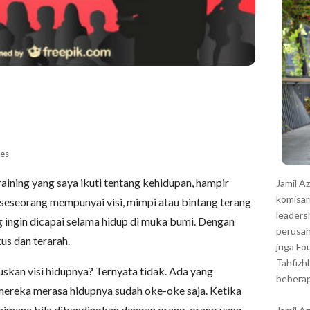
r
es
raining yang saya ikuti tentang kehidupan, hampir
Jamil A
komisar
eseorang mempunyai visi, mimpi atau bintang terang
leaders
 ingin dicapai selama hidup di muka bumi. Dengan
perusah
kus dan terarah.
juga Fo
Tahfizh
kan visi hidupnya? Ternyata tidak. Ada yang
beberap
 mereka merasa hidupnya sudah oke-oke saja. Ketika
aimana bila dibandingkan dengan orang-orang yang