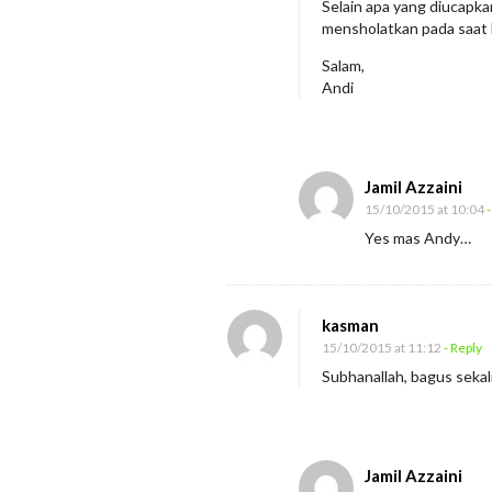
Selain apa yang diucapkan
a
mensholatkan pada saat 
t
Salam,
o
Andi
K
e
m
Jamil Azzaini
a
15/10/2015 at 10:04
-
t
Yes mas Andy…
i
a
n
kasman
15/10/2015 at 11:12
- Reply
Subhanallah, bagus sekal
Jamil Azzaini