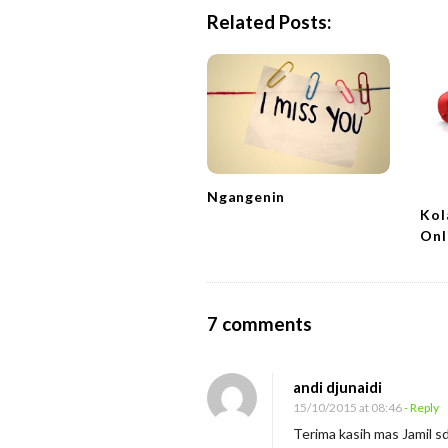
a
Related Posts:
v
i
g
a
t
i
Ngangenin
o
Kol
n
Onl
O
7 comments
n
P
andi djunaidi
i
15/10/2015 at 08:46
- Reply
d
Terima kasih mas Jamil 