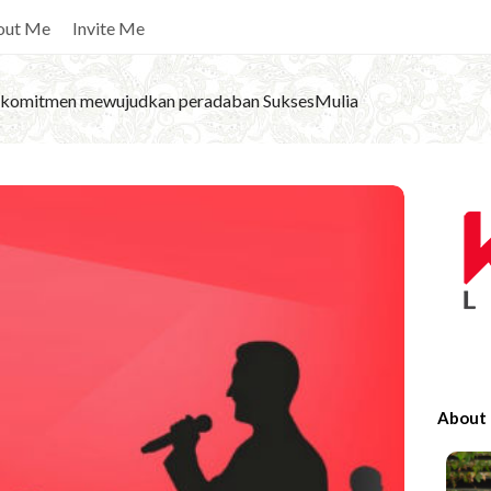
out Me
Invite Me
komitmen mewujudkan peradaban SuksesMulia
S
i
t
e
S
i
d
e
About
b
a