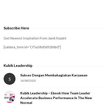
t
o
v
e
Subscribe Here
r
i
Get Newest Inspiration From Jamil Azzaini
f
[caldera_form id=”CF5a58d0d9286b0″]
y
t
h
Kubik Leadership
a
t
Sukses Dengan Membahagiakan Karyawan
S
14/08/2020
y
o
Kubik Leadership – Ebook How Team Leader
u
Accelerate Business Performance In The New
a
Normal
r