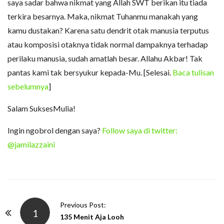
saya sadar bahwa nikmat yang Allah SWT berikan itu tiada
terkira besarnya. Maka, nikmat Tuhanmu manakah yang
kamu dustakan? Karena satu dendrit otak manusia terputus
atau komposisi otaknya tidak normal dampaknya terhadap
perilaku manusia, sudah amatlah besar. Allahu Akbar! Tak
pantas kami tak bersyukur kepada-Mu. [Selesai.
Baca tulisan
sebelumnya
]
Salam SuksesMulia!
Ingin ngobrol dengan saya?
Follow saya di twitter:
@jamilazzaini
P
Previous Post:
1
o
135 Menit Aja Looh