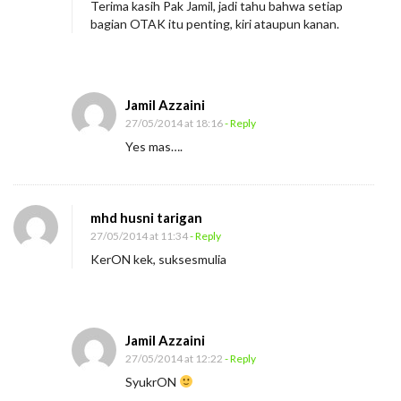
Terima kasih Pak Jamil, jadi tahu bahwa setiap
bagian OTAK itu penting, kiri ataupun kanan.
Jamil Azzaini
27/05/2014 at 18:16
- Reply
Yes mas….
mhd husni tarigan
27/05/2014 at 11:34
- Reply
KerON kek, suksesmulia
Jamil Azzaini
27/05/2014 at 12:22
- Reply
SyukrON