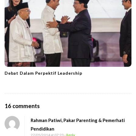
Debat Dalam Perpektif Leadership
O
16 comments
n
Rahman Patiwi, Pakar Parenting & Pemerhati
B
Pendidikan
e
27/05/2014 at 07:23
- Reply