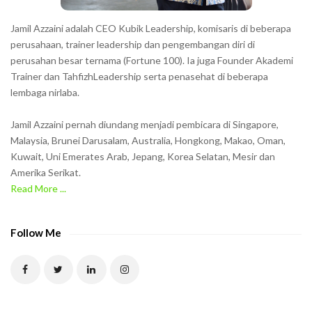
s
h
Jamil Azzaini adalah CEO Kubik Leadership, komisaris di beberapa
o
perusahaan, trainer leadership dan pengembangan diri di
w
perusahan besar ternama (Fortune 100). Ia juga Founder Akademi
Trainer dan TahfizhLeadership serta penasehat di beberapa
n
lembaga nirlaba.
i
n
Jamil Azzaini pernah diundang menjadi pembicara di Singapore,
t
Malaysia, Brunei Darusalam, Australia, Hongkong, Makao, Oman,
h
Kuwait, Uni Emerates Arab, Jepang, Korea Selatan, Mesir dan
Amerika Serikat.
e
Read More ...
C
A
P
Follow Me
T
C
H
A