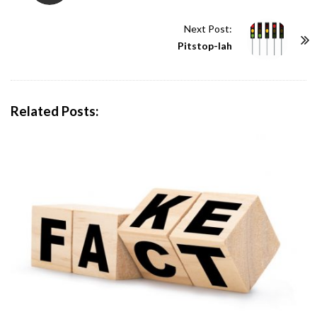
s
t
Next Post:
N
Pitstop-lah
a
v
i
Related Posts:
g
a
t
i
o
n