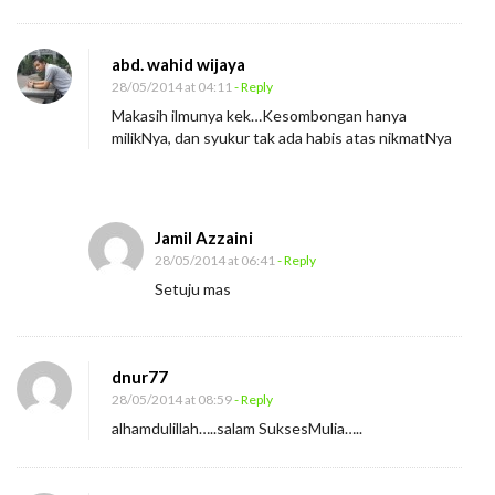
abd. wahid wijaya
28/05/2014 at 04:11
- Reply
Makasih ilmunya kek…Kesombongan hanya
milikNya, dan syukur tak ada habis atas nikmatNya
Jamil Azzaini
28/05/2014 at 06:41
- Reply
Setuju mas
dnur77
28/05/2014 at 08:59
- Reply
alhamdulillah…..salam SuksesMulia…..