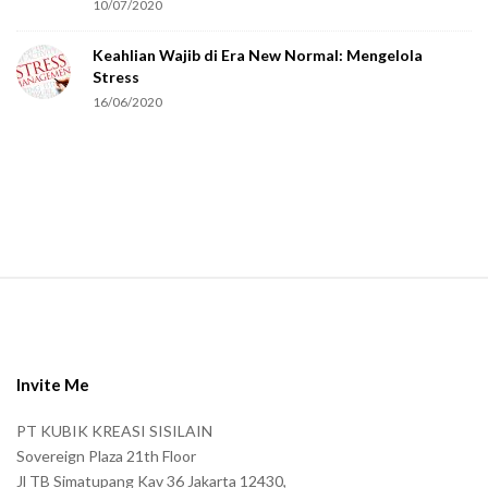
10/07/2020
e
Keahlian Wajib di Era New Normal: Mengelola
h
Stress
u
16/06/2020
m
a
n
.
S
i
t
e
Invite Me
F
PT KUBIK KREASI SISILAIN
o
Sovereign Plaza 21th Floor
o
Jl TB Simatupang Kav 36 Jakarta 12430,