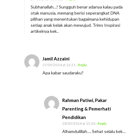
l
Subhanallah…! Sungguh benar adanya kalau pada
a
otak manusia, memang berisi seperangkat DNA
j
pilihan yang menentukan bagaimana kehidupan
setiap anak kelak akan mewujud. Trims Inspirasi
a
artikelnya kek..
r
d
a
Jamil Azzaini
n
27/05/2014 at 12:21
- Reply
T
Apa kabar saudaraku?
e
r
u
Rahman Patiwi, Pakar
s
B
Parenting & Pemerhati
e
Pendidikan
28/05/2014 at 15:26
- Reply
l
Alhamdulillah…. Sehat selalu kek…
a