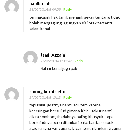
habibullah
28/05/2014 at 09:59
- Reply
terimakasih Pak Jamil, menarik sekali tentang tidak
boleh mengagung-agungkan sisi otak tertentu..
salam kenal…
Jamil Azzaini
28/05/2014 at 12:48
- Reply
Salam kenal juga pak
among kurnia ebo
29/05/2014 at 15:13
- Reply
tapi kalau jidatnya nanti jadi item karena
keseringan bersujud gimana Kek… takut nanti
dikira sombong ibadahnya paling khusyuk… apa
bersujudnya perlu dilambari pake bantal empuk
atau gimana ya? supaya bisa menghilangkan trauma