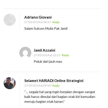
j
a
Adriano Giovani
r
27/05/2014 at 08:37
- Reply
(
Salam Sukses Mulia Pak Jamil
2
)
Jamil Azzaini
27/05/2014 at 12:21
- Reply
Peluk dari jauh mas
Selamet HARIADI Online Strategist
27/05/2014 at 09:50
- Reply
“… segala hal yang ingin berjalan dengan sangat
baik harus dimulai dari bagian otak kiri kemudian
menuju bagian otak kanan.”