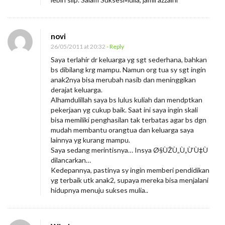
novi
26/05/2011 at 20:32
- Reply
Saya terlahir dr keluarga yg sgt sederhana, bahkan
bs dibilang krg mampu. Namun org tua sy sgt ingin
anak2nya bisa merubah nasib dan meninggikan
derajat keluarga.
Alhamdulillah saya bs lulus kuliah dan mendptkan
pekerjaan yg cukup baik. Saat ini saya ingin skali
bisa memiliki penghasilan tak terbatas agar bs dgn
mudah membantu orangtua dan keluarga saya
lainnya yg kurang mampu.
Saya sedang merintisnya… Insya Ø§ÙŽÙ„Ù„Ù‘Ù‡Ù
dilancarkan…
Kedepannya, pastinya sy ingin memberi pendidikan
yg terbaik utk anak2, supaya mereka bisa menjalani
hidupnya menuju sukses mulia..