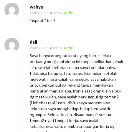
wahyu
26/05/2011 at 07:56
- Reply
inspiratif full!!
dali
26/05/2011 at 08:13
- Reply
Saya hanya orang rata-rata yang harus selalu
berjuang menjalani hidup ini tanpa melibatkan pihak
lain, setelah beberapa lama saya tersadar bahwa
tidak bisa hidup spt itu terus. Kemudian setelah
melewati masa kuliah yang selalu saya habiskan
untuk berkumpul dg rekan2 tanpa memikirkan
nanti akan menjadi apa. Ironis saat orang lain sibuk
dg mata kuliah, saya malah berkumpul dg temen2..
(Hehehe) tapi justru disitu saya menemukan
kekuatan saya menghadapi hidup berawal dr
ngumpul. Selesai kuliah, disaat hampir semua
temen2 nyari tempat kerja, saya malah
kebalikannya yaitu membuka lapangan kerja dg