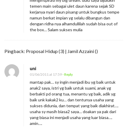
menginspirasi my big dream. dulu saya dijulukin
temen main sebagai ulet daun karena sejak SD
kerjanya nyari daun pisang untuk bungkus tempe
namun berkat impian yg selalu dibangun dan
dengan ridha nya alhamdullilah sudah bisa out of
the box… Salam sukses mulia
Pingback:
Proposal Hidup (3) | Jamil Azzaini
()
uni
01/06/2011 at 17:59
- Reply
mantap pak… sy ingin menjadi ibu yg baik untuk
anak2 saya, istri yg baik untuk suami, anak yg
berbakti pd orang tua, menantu yg baik, adik yg
baik unk kakak2 ku… dan tentunya usaha yang
sukses didunia, dan tempat yang baik diakhirat….
usaha sy masih biasa2 saya… doakan ya pak dari
yang biasa ini menjadi usaha yang luar biasa….
amin….