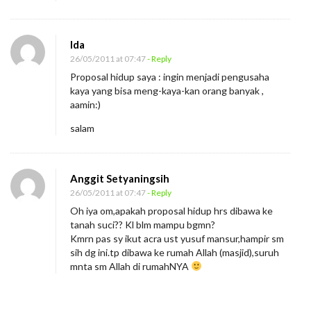
i
d
Ida
u
26/05/2011 at 07:47
- Reply
p
Proposal hidup saya : ingin menjadi pengusaha
(
kaya yang bisa meng-kaya-kan orang banyak ,
1
aamin:)
)
salam
Anggit Setyaningsih
26/05/2011 at 07:47
- Reply
Oh iya om,apakah proposal hidup hrs dibawa ke
tanah suci?? Kl blm mampu bgmn?
Kmrn pas sy ikut acra ust yusuf mansur,hampir sm
sih dg ini.tp dibawa ke rumah Allah (masjid),suruh
mnta sm Allah di rumahNYA