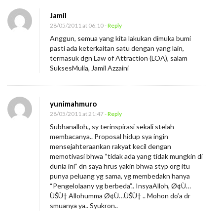
Jamil
28/05/2011 at 06:10
- Reply
Anggun, semua yang kita lakukan dimuka bumi
pasti ada keterkaitan satu dengan yang lain,
termasuk dgn Law of Attraction (LOA), salam
SuksesMulia, Jamil Azzaini
yunimahmuro
28/05/2011 at 21:47
- Reply
Subhanalloh,, sy terinspirasi sekali stelah
membacanya.. Proposal hidup sya ingin
mensejahteraankan rakyat kecil dengan
memotivasi bhwa “tidak ada yang tidak mungkin di
dunia ini” dn saya hrus yakin bhwa styp org itu
punya peluang yg sama, yg membedakn hanya
“Pengelolaany yg berbeda”.. InsyaAlloh, Ø¢Ù…
ÙŠÙ† Allohumma Ø¢Ù…ÙŠÙ† .. Mohon do’a dr
smuanya ya.. Syukron..