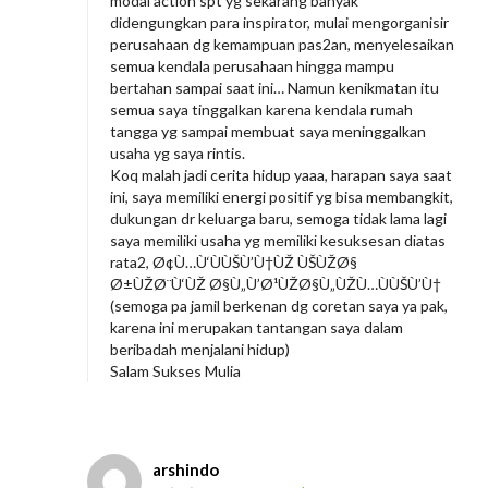
modal action spt yg sekarang banyak
didengungkan para inspirator, mulai mengorganisir
perusahaan dg kemampuan pas2an, menyelesaikan
semua kendala perusahaan hingga mampu
bertahan sampai saat ini… Namun kenikmatan itu
semua saya tinggalkan karena kendala rumah
tangga yg sampai membuat saya meninggalkan
usaha yg saya rintis.
Koq malah jadi cerita hidup yaaa, harapan saya saat
ini, saya memiliki energi positif yg bisa membangkit,
dukungan dr keluarga baru, semoga tidak lama lagi
saya memiliki usaha yg memiliki kesuksesan diatas
rata2, Ø¢Ù…Ù‘ÙÙŠÙ’Ù†ÙŽ ÙŠÙŽØ§
Ø±ÙŽØ¨Ù‘ÙŽ Ø§Ù„Ù’Ø¹ÙŽØ§Ù„ÙŽÙ…ÙÙŠÙ’Ù†
(semoga pa jamil berkenan dg coretan saya ya pak,
karena ini merupakan tantangan saya dalam
beribadah menjalani hidup)
Salam Sukses Mulia
arshindo