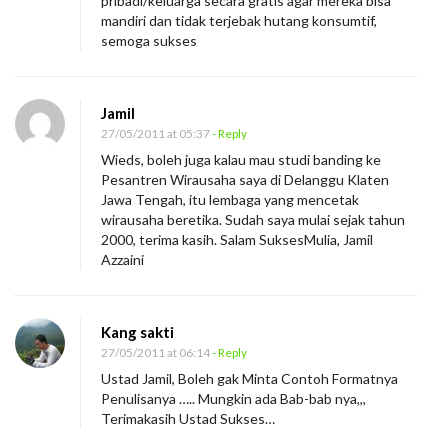
pribadi/keluarga secara gratis agar mereka bisa
mandiri dan tidak terjebak hutang konsumtif,
semoga sukses
Jamil
27/05/2011 at 05:37
- Reply
Wieds, boleh juga kalau mau studi banding ke
Pesantren Wirausaha saya di Delanggu Klaten
Jawa Tengah, itu lembaga yang mencetak
wirausaha beretika. Sudah saya mulai sejak tahun
2000, terima kasih. Salam SuksesMulia, Jamil
Azzaini
Kang sakti
27/05/2011 at 06:14
- Reply
Ustad Jamil, Boleh gak Minta Contoh Formatnya
Penulisanya ….. Mungkin ada Bab-bab nya,,,
Terimakasih Ustad Sukses…