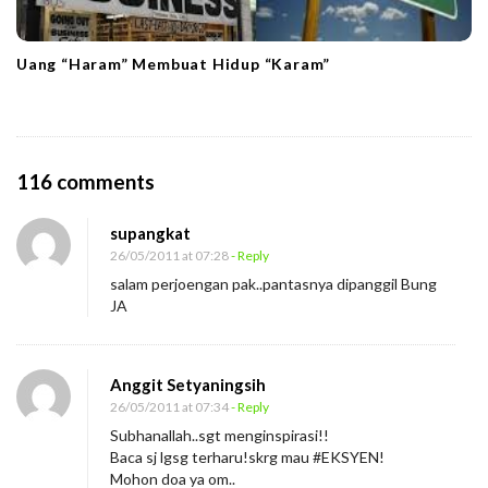
Uang “Haram” Membuat Hidup “Karam”
O
116 comments
n
supangkat
P
26/05/2011 at 07:28
- Reply
r
salam perjoengan pak..pantasnya dipanggil Bung
o
JA
p
o
Anggit Setyaningsih
s
26/05/2011 at 07:34
- Reply
a
Subhanallah..sgt menginspirasi!!
l
Baca sj lgsg terharu!skrg mau #EKSYEN!
H
Mohon doa ya om..