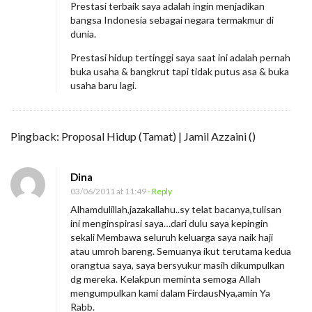
Prestasi terbaik saya adalah ingin menjadikan
bangsa Indonesia sebagai negara termakmur di
dunia.
Prestasi hidup tertinggi saya saat ini adalah pernah
buka usaha & bangkrut tapi tidak putus asa & buka
usaha baru lagi.
Pingback:
Proposal Hidup (Tamat) | Jamil Azzaini
()
Dina
03/06/2011 at 11:49
- Reply
Alhamdulillah,jazakallahu..sy telat bacanya,tulisan
ini menginspirasi saya…dari dulu saya kepingin
sekali Membawa seluruh keluarga saya naik haji
atau umroh bareng. Semuanya ikut terutama kedua
orangtua saya, saya bersyukur masih dikumpulkan
dg mereka. Kelakpun meminta semoga Allah
mengumpulkan kami dalam FirdausNya,amin Ya
Rabb.