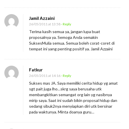
Jamil Azzaini
26/05/2011 at 13:58
- Reply
Terima kasih semua ya, jangan lupa buat
proposalnya ya. Semoga Anda semakin
SuksesMulia semua. Semua boleh corat-coret di
tempat ini yang penting positif ya. Jamil Azzaini
Fatkur
26/05/2011 at 14:16
- Reply
Sukses mas JA. Saya memiliki cerita hidup yg amat
sgt pait juga lho…skrg saya berusaha utk
membangkitkan semangat org lain yg nasibnya
mirip saya. Saat ini sudah bikin proposal hidup dan
sedang sibuk2nya menyiapkan diri utk bersinar
pada waktunya. Minta doanya guru…