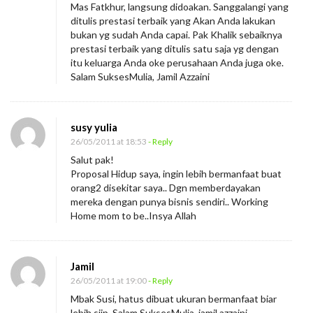
Mas Fatkhur, langsung didoakan. Sanggalangi yang
ditulis prestasi terbaik yang Akan Anda lakukan
bukan yg sudah Anda capai. Pak Khalik sebaiknya
prestasi terbaik yang ditulis satu saja yg dengan
itu keluarga Anda oke perusahaan Anda juga oke.
Salam SuksesMulia, Jamil Azzaini
susy yulia
26/05/2011 at 18:53
- Reply
Salut pak!
Proposal Hidup saya, ingin lebih bermanfaat buat
orang2 disekitar saya.. Dgn memberdayakan
mereka dengan punya bisnis sendiri.. Working
Home mom to be..Insya Allah
Jamil
26/05/2011 at 19:00
- Reply
Mbak Susi, hatus dibuat ukuran bermanfaat biar
lebih siip. Salam SuksesMulia, jamil azzaini