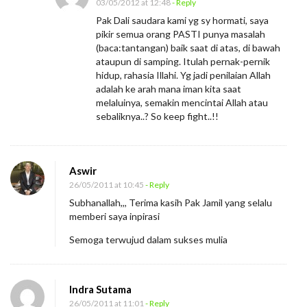
03/05/2012 at 12:48
- Reply
Pak Dali saudara kami yg sy hormati, saya
pikir semua orang PASTI punya masalah
(baca:tantangan) baik saat di atas, di bawah
ataupun di samping. Itulah pernak-pernik
hidup, rahasia Illahi. Yg jadi penilaian Allah
adalah ke arah mana iman kita saat
melaluinya, semakin mencintai Allah atau
sebaliknya..? So keep fight..!!
Aswir
26/05/2011 at 10:45
- Reply
Subhanallah,,, Terima kasih Pak Jamil yang selalu
memberi saya inpirasi
Semoga terwujud dalam sukses mulia
Indra Sutama
26/05/2011 at 11:01
- Reply