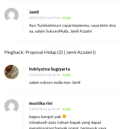
Jamil
30/05/2011 at 07:01
- Reply
Ayo Yunimahmuro capai impianmu, saya kirim doa
ya, salam SuksesMulia, Jamil Azzaini
Pingback:
Proposal Hidup (2) | Jamil Azzaini
()
Indriyatna Sugiyarta
30/05/2011 at 18:31
- Reply
salam sukses mulia mas Jamil
mustika rini
31/05/2011 at 11:37
- Reply
bagus banget pak
trimakasih atas tulisan bapak yang dapat
menginspirasi banyak orang, termasuk saya