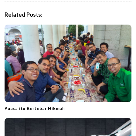
v
i
Related Posts:
g
a
t
i
o
n
Puasa itu Bertebar Hikmah