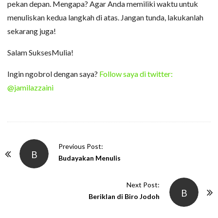
pekan depan. Mengapa? Agar Anda memiliki waktu untuk
menuliskan kedua langkah di atas. Jangan tunda, lakukanlah
sekarang juga!
Salam SuksesMulia!
Ingin ngobrol dengan saya?
Follow saya di twitter:
@jamilazzaini
P
Previous Post:
B
o
Budayakan Menulis
s
t
Next Post:
B
N
Beriklan di Biro Jodoh
a