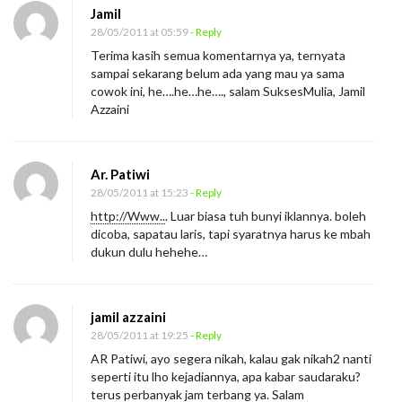
Jamil
28/05/2011 at 05:59
- Reply
Terima kasih semua komentarnya ya, ternyata
sampai sekarang belum ada yang mau ya sama
cowok ini, he….he…he…., salam SuksesMulia, Jamil
Azzaini
Ar. Patiwi
28/05/2011 at 15:23
- Reply
http://Www..
. Luar biasa tuh bunyi iklannya. boleh
dicoba, sapatau laris, tapi syaratnya harus ke mbah
dukun dulu hehehe…
jamil azzaini
28/05/2011 at 19:25
- Reply
AR Patiwi, ayo segera nikah, kalau gak nikah2 nanti
seperti itu lho kejadiannya, apa kabar saudaraku?
terus perbanyak jam terbang ya. Salam