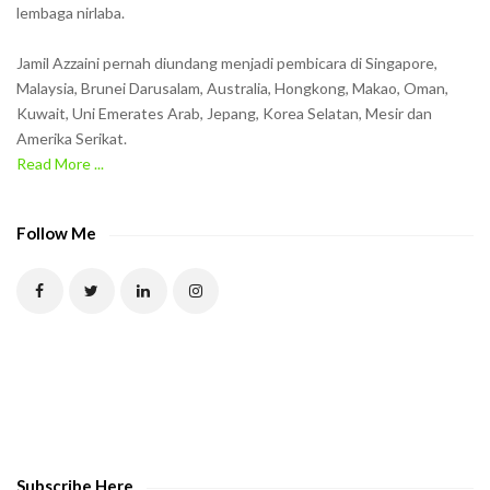
lembaga nirlaba.
i
n
Jamil Azzaini pernah diundang menjadi pembicara di Singapore,
t
Malaysia, Brunei Darusalam, Australia, Hongkong, Makao, Oman,
h
Kuwait, Uni Emerates Arab, Jepang, Korea Selatan, Mesir dan
Amerika Serikat.
e
Read More ...
C
A
P
Follow Me
T
C
H
A
t
o
v
e
Subscribe Here