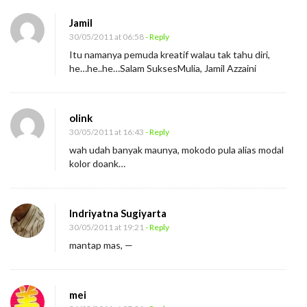
Jamil
30/05/2011 at 06:58
- Reply
Itu namanya pemuda kreatif walau tak tahu diri,
he…he..he…Salam SuksesMulia, Jamil Azzaini
olink
30/05/2011 at 16:43
- Reply
wah udah banyak maunya, mokodo pula alias modal
kolor doank…
Indriyatna Sugiyarta
30/05/2011 at 19:21
- Reply
mantap mas, —
mei