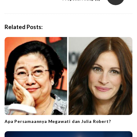
a
v
i
Related Posts:
g
a
t
i
o
n
Apa Persamaannya Megawati dan Julia Robert?