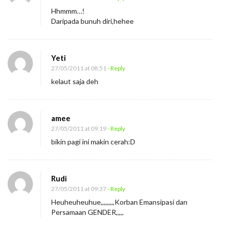
Hhmmm…!
Daripada bunuh diri,hehee
Yeti
27/05/2011 at 08:51
- Reply
kelaut saja deh
amee
27/05/2011 at 09:19
- Reply
bikin pagi ini makin cerah:D
Rudi
27/05/2011 at 09:37
- Reply
Heuheuheuhue,,,,,,,,,Korban Emansipasi dan
Persamaan GENDER,,,,,