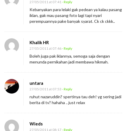
27/05/2011 at 07:41
- Reply
a
Kebanyakan para lelaki gak pedean ya kalau pasang
n
iklan, gak mau pasang foto lagi tapi nyari
d
perempuannya pake banyak syarat. Ck ck ckkk..
i
B
Khalik HR
i
27/05/2011 at 07:46
- Reply
r
Boleh juga pak iklannya, semoga saja dengan
o
menunda pernikahan jadi membawa hikmah.
J
o
d
untara
27/05/2011 at 07:53
- Reply
o
ruhut nazaruddin? spertinya tau deh! yg sering jadi
h
berita di tv? hahaha .. just relax
Wieds
27/05/2011 at 08:17
- Reply