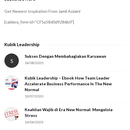
r
i
Get Newest Inspiration From Jamil Azzaini
f
[caldera_form id=”CF5a58d0d9286b0″]
y
t
h
Kubik Leadership
a
t
Sukses Dengan Membahagiakan Karyawan
S
14/08/2020
y
o
Kubik Leadership – Ebook How Team Leader
u
Accelerate Business Performance In The New
a
Normal
r
10/07/2020
e
Keahlian Wajib di Era New Normal: Mengelola
h
Stress
u
16/06/2020
m