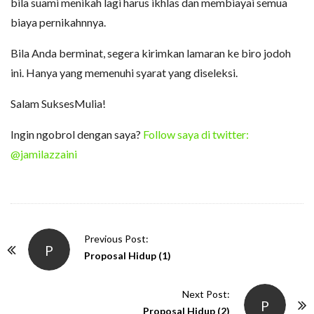
bila suami menikah lagi harus ikhlas dan membiayai semua
biaya pernikahnnya.
Bila Anda berminat, segera kirimkan lamaran ke biro jodoh
ini. Hanya yang memenuhi syarat yang diseleksi.
Salam SuksesMulia!
Ingin ngobrol dengan saya?
Follow saya di twitter:
@jamilazzaini
P
Previous Post:
P
o
Proposal Hidup (1)
s
t
Next Post:
P
N
Proposal Hidup (2)