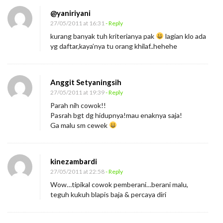
@yaniriyani
27/05/2011 at 16:31
- Reply
kurang banyak tuh kriterianya pak
lagian klo ada
yg daftar,kaya’nya tu orang khilaf..hehehe
Anggit Setyaningsih
27/05/2011 at 19:39
- Reply
Parah nih cowok!!
Pasrah bgt dg hidupnya!mau enaknya saja!
Ga malu sm cewek
kinezambardi
27/05/2011 at 22:58
- Reply
Wow…tipikal cowok pemberani…berani malu,
teguh kukuh blapis baja & percaya diri