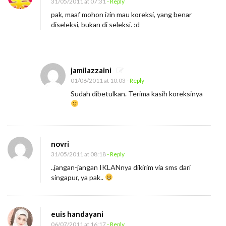
31/05/2011 at 07:31
- Reply
pak, maaf mohon izin mau koreksi, yang benar
diseleksi, bukan di seleksi. :d
jamilazzaini
01/06/2011 at 10:03
- Reply
Sudah dibetulkan. Terima kasih koreksinya
novri
31/05/2011 at 08:18
- Reply
..jangan-jangan IKLANnya dikirim via sms dari
singapur, ya pak..
euis handayani
06/07/2011 at 16:17
- Reply