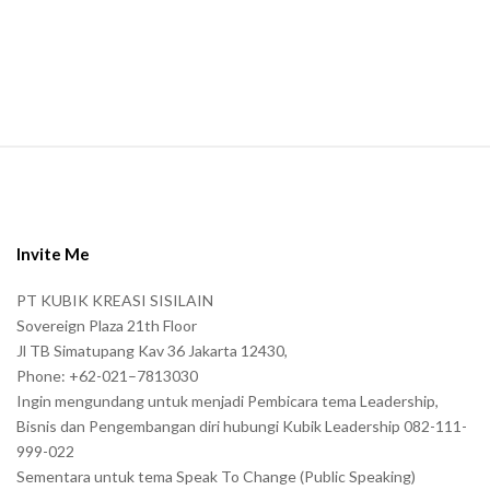
a
n
.
S
i
t
e
Invite Me
F
PT KUBIK KREASI SISILAIN
o
Sovereign Plaza 21th Floor
o
Jl TB Simatupang Kav 36 Jakarta 12430,
t
Phone: +62-021–7813030
e
Ingin mengundang untuk menjadi Pembicara tema Leadership,
r
Bisnis dan Pengembangan diri hubungi Kubik Leadership 082-111-
999-022
Sementara untuk tema Speak To Change (Public Speaking)