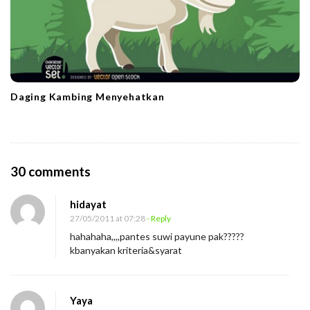
Daging Kambing Menyehatkan
O
30 comments
n
hidayat
B
27/05/2011 at 07:28
- Reply
e
hahahaha,,,,pantes suwi payune pak?????
r
kbanyakan kriteria&syarat
i
k
Yaya
l