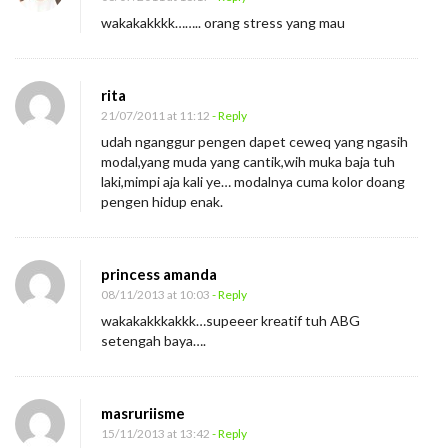
wakakakkkk…….. orang stress yang mau
rita
21/07/2011 at 11:12
- Reply
udah nganggur pengen dapet ceweq yang ngasih
modal,yang muda yang cantik,wih muka baja tuh
laki,mimpi aja kali ye… modalnya cuma kolor doang
pengen hidup enak.
princess amanda
08/11/2013 at 10:03
- Reply
wakakakkkakkk…supeeer kreatif tuh ABG
setengah baya….
masruriisme
15/11/2013 at 13:42
- Reply