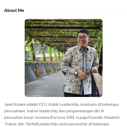
h
e
e
About Me
b
c
a
h
r
a
r
a
c
t
e
r
s
s
h
Jamil Azzaini adalah CEO Kubik Leadership, komisaris di beberapa
o
perusahaan, trainer leadership dan pengembangan diri di
w
perusahan besar ternama (Fortune 100). Ia juga Founder Akademi
Trainer dan TahfizhLeadership serta penasehat di beberapa
n