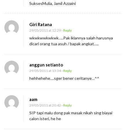
SuksesMulia, Jamil Azzaini
Giri Ratana
29/05/2011 at 12:29
- Reply
wkwkwwkwkwk…..Pak iklannya salah harusnya
dicari orang tua asuh / bapak angkat…..
anggun setianto
29/05/2011 at 13:34
- Reply
hehhehehe….sger bener ceritanye…^^
aam
29/05/2011 at 20:42
- Reply
SIP tapi malu dong pak masak nikah sing biayai
calon isteri, he he