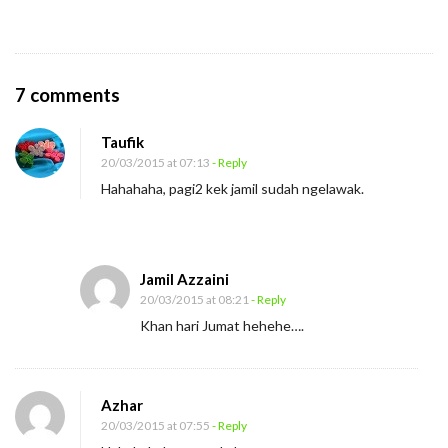
O
7 comments
n
Taufik
J
20/03/2015 at 07:13
- Reply
a
Hahahaha, pagi2 kek jamil sudah ngelawak.
n
g
a
Jamil Azzaini
n
20/03/2015 at 08:21
- Reply
S
Khan hari Jumat hehehe….
e
m
b
Azhar
a
20/03/2015 at 07:55
- Reply
r