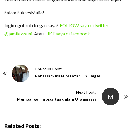
Salam SuksesMulia!
Ingin ngobrol dengan saya?
FOLLOW saya di twitter:
@jamilazzaini
. Atau,
LIKE saya di facebook
P
Previous Post:
o
Rahasia Sukses Mantan TKI Ilegal
s
t
Next Post:
M
N
Membangun Integritas dalam Organisasi
a
v
i
Related Posts: