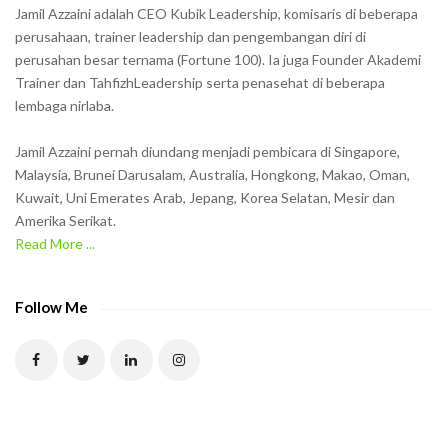
h
Jamil Azzaini adalah CEO Kubik Leadership, komisaris di beberapa
o
perusahaan, trainer leadership dan pengembangan diri di
w
perusahan besar ternama (Fortune 100). Ia juga Founder Akademi
Trainer dan TahfizhLeadership serta penasehat di beberapa
n
lembaga nirlaba.
i
n
Jamil Azzaini pernah diundang menjadi pembicara di Singapore,
t
Malaysia, Brunei Darusalam, Australia, Hongkong, Makao, Oman,
h
Kuwait, Uni Emerates Arab, Jepang, Korea Selatan, Mesir dan
Amerika Serikat.
e
Read More ...
C
A
P
Follow Me
T
C
H
A
t