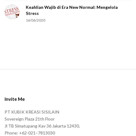
Keahlian Wajib di Era New Normal: Mengelola
h
Stress
u
16/06/2020
m
a
n
.
S
i
t
e
Invite Me
F
PT KUBIK KREASI SISILAIN
o
Sovereign Plaza 21th Floor
o
Jl TB Simatupang Kav 36 Jakarta 12430,
t
Phone: +62-021–7813030