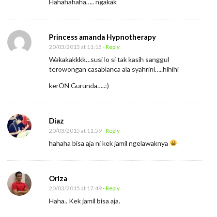
Hahahahaha….. ngakak
a
n
Princess amanda Hypnotherapy
g
20/03/2015 at 11:15
- Reply
a
Wakakakkkk…susi lo si tak kasih sanggul
n
terowongan casablanca ala syahrini…..hihihi
M
kerON Gurunda…..:)
e
n
c
Diaz
o
20/03/2015 at 11:59
- Reply
n
hahaha bisa aja ni kek jamil ngelawaknya
t
o
Oriza
h
20/03/2015 at 17:49
- Reply
Haha.. Kek jamil bisa aja.