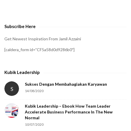
o
v
e
Subscribe Here
r
i
Get Newest Inspiration From Jamil Azzaini
f
[caldera_form id=”CF5a58d0d9286b0″]
y
t
h
Kubik Leadership
a
t
Sukses Dengan Membahagiakan Karyawan
S
14/08/2020
y
o
Kubik Leadership – Ebook How Team Leader
u
Accelerate Business Performance In The New
a
Normal
r
10/07/2020
e