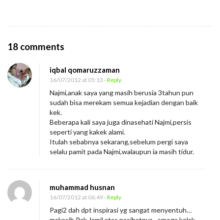
O
18 comments
n
iqbal qomaruzzaman
P
16/07/2012 at 05:13
- Reply
e
Najmi,anak saya yang masih berusia 3tahun pun
t
sudah bisa merekam semua kejadian dengan baik
a
kek.
Beberapa kali saya juga dinasehati Najmi,persis
k
seperti yang kakek alami.
U
Itulah sebabnya sekarang,sebelum pergi saya
m
selalu pamit pada Najmi,walaupun ia masih tidur.
p
e
muhammad husnan
t
16/07/2012 at 06:49
- Reply
Pagi2 dah dpt inspirasi yg sangat menyentuh…
makasih Pak Jamil atas nasihatnya…smoga kelak