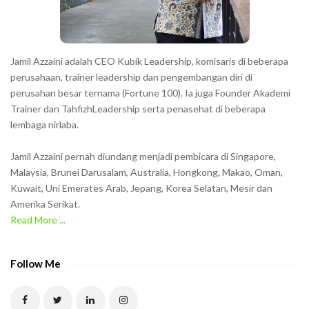
s
s
h
Jamil Azzaini adalah CEO Kubik Leadership, komisaris di beberapa
o
perusahaan, trainer leadership dan pengembangan diri di
w
perusahan besar ternama (Fortune 100). Ia juga Founder Akademi
Trainer dan TahfizhLeadership serta penasehat di beberapa
n
lembaga nirlaba.
i
n
Jamil Azzaini pernah diundang menjadi pembicara di Singapore,
t
Malaysia, Brunei Darusalam, Australia, Hongkong, Makao, Oman,
h
Kuwait, Uni Emerates Arab, Jepang, Korea Selatan, Mesir dan
Amerika Serikat.
e
Read More ...
C
A
P
Follow Me
T
C