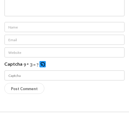
Captcha
9 * 3 = ?
P
l
e
a
s
e