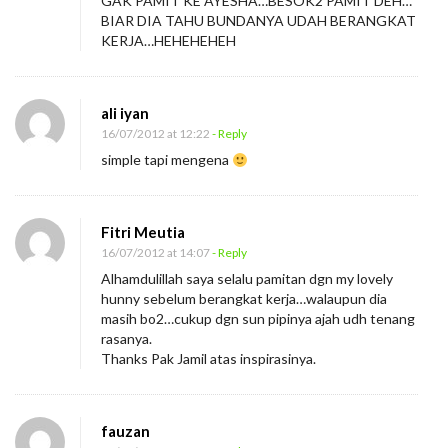
GAK PAMIT KE AYESHA…BESOK2 PAMIT DEH…
BIAR DIA TAHU BUNDANYA UDAH BERANGKAT
KERJA…HEHEHEHEH
ali iyan
16/07/2012 at 12:22
- Reply
simple tapi mengena
Fitri Meutia
16/07/2012 at 14:07
- Reply
Alhamdulillah saya selalu pamitan dgn my lovely
hunny sebelum berangkat kerja…walaupun dia
masih bo2…cukup dgn sun pipinya ajah udh tenang
rasanya.
Thanks Pak Jamil atas inspirasinya.
fauzan