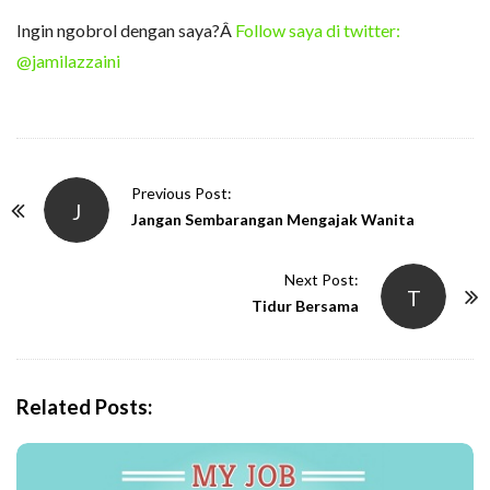
Ingin ngobrol dengan saya?Â
Follow saya di twitter:
@jamilazzaini
P
Previous Post:
J
o
Jangan Sembarangan Mengajak Wanita
s
t
Next Post:
T
N
Tidur Bersama
a
v
i
Related Posts:
g
a
t