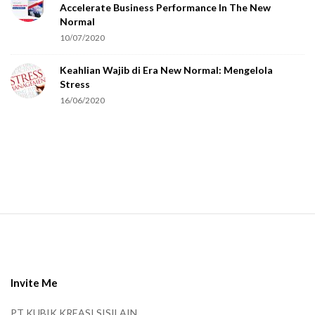
Accelerate Business Performance In The New
a
Normal
r
10/07/2020
e
Keahlian Wajib di Era New Normal: Mengelola
h
Stress
u
16/06/2020
m
a
n
.
S
i
t
e
Invite Me
F
PT KUBIK KREASI SISILAIN