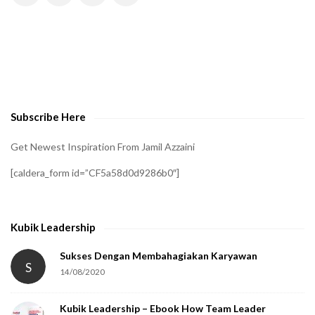
H
A
t
o
v
e
Subscribe Here
r
i
Get Newest Inspiration From Jamil Azzaini
f
[caldera_form id=”CF5a58d0d9286b0″]
y
t
h
Kubik Leadership
a
t
Sukses Dengan Membahagiakan Karyawan
S
14/08/2020
y
o
Kubik Leadership – Ebook How Team Leader
u