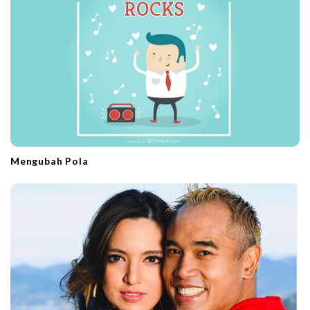
i
o
n
Mengubah Pola