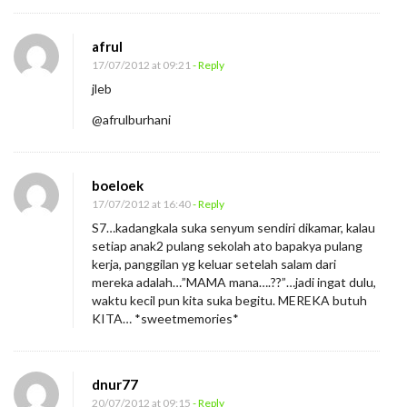
afrul
17/07/2012 at 09:21
- Reply
jleb
@afrulburhani
boeloek
17/07/2012 at 16:40
- Reply
S7…kadangkala suka senyum sendiri dikamar, kalau
setiap anak2 pulang sekolah ato bapakya pulang
kerja, panggilan yg keluar setelah salam dari
mereka adalah…”MAMA mana….??”…jadi ingat dulu,
waktu kecil pun kita suka begitu. MEREKA butuh
KITA… *sweetmemories*
dnur77
20/07/2012 at 09:15
- Reply