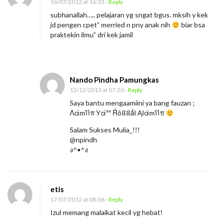
16/07/2012 at 16:33
- Reply
subhanallah….. pelajaran yg sngat bgus. mksih y kek
jd pengen cpet” merried n pny anak nih
biar bsa
praktekin ilmu” dri kek jamil
Nando Pindha Pamungkas
13/12/2013 at 07:30
- Reply
Saya bantu mengaamiini ya bang fauzan ;
Λάmΐΐπ Yάªª Ŕõßßǻl Ąlάmΐΐπ
Salam Sukses Mulia_!!!
@npindh
ง^•^ง
etis
17/07/2012 at 08:06
- Reply
Izul memang malaikat kecil yg hebat!