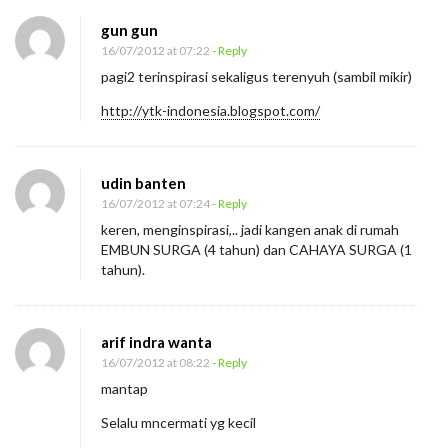
gun gun
16/07/2012 at 07:22
- Reply
pagi2 terinspirasi sekaligus terenyuh (sambil mikir)
http://ytk-indonesia.blogspot.com/
udin banten
16/07/2012 at 07:24
- Reply
keren, menginspirasi,.. jadi kangen anak di rumah
EMBUN SURGA (4 tahun) dan CAHAYA SURGA (1
tahun).
arif indra wanta
16/07/2012 at 08:22
- Reply
mantap
Selalu mncermati yg kecil