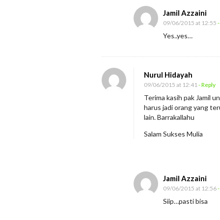
Jamil Azzaini
09/06/2015 at 12:55
-
Yes..yes…
Nurul Hidayah
09/06/2015 at 12:41
- Reply
Terima kasih pak Jamil un
harus jadi orang yang te
lain. Barrakallahu
Salam Sukses Mulia
Jamil Azzaini
09/06/2015 at 12:56
-
Siip…pasti bisa