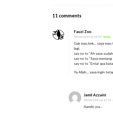
O
11 comments
n
M
Fauzi Zoo
e
09/06/2015 at 09:39
- Reply
n
Gak mau kek… saya mau t
lagi.
g
say no to “Ah saya sudah
a
say no to “Saya memang 
p
say no to “Entar apa kata
a
Ya Allah… saya ingin te
A
n
d
Jamil Azzaini
a
09/06/2015 at 12:53
-
S
Aamiin yra…
t