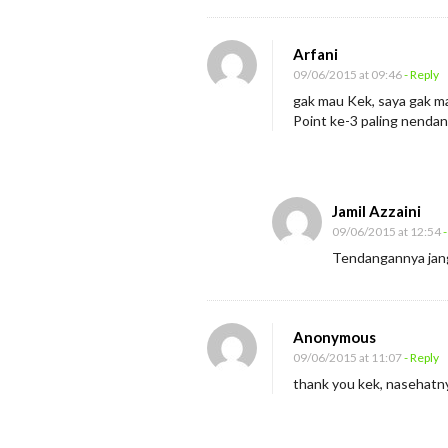
a
g
Arfani
n
09/06/2015 at 09:46
- Reply
a
gak mau Kek, saya gak m
Point ke-3 paling nenda
n
?
Jamil Azzaini
09/06/2015 at 12:54
-
Tendangannya jan
Anonymous
09/06/2015 at 11:07
- Reply
thank you kek, nasehatn