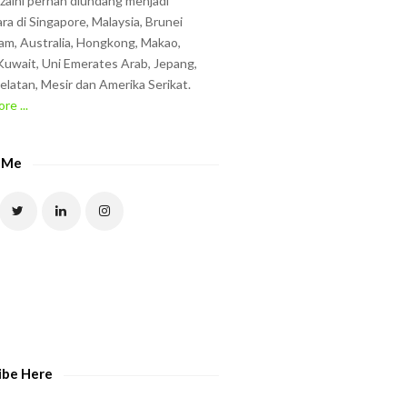
zzaini pernah diundang menjadi
ra di Singapore, Malaysia, Brunei
am, Australia, Hongkong, Makao,
uwait, Uni Emerates Arab, Jepang,
elatan, Mesir dan Amerika Serikat.
re ...
 Me
ibe Here