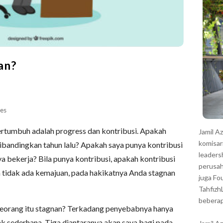
r
an?
es
bertumbuh adalah progress dan kontribusi. Apakah
Jamil A
komisar
dibandingkan tahun lalu? Apakah saya punya kontribusi
leaders
ya bekerja? Bila punya kontribusi, apakah kontribusi
perusah
 tidak ada kemajuan, pada hakikatnya Anda stagnan
juga Fo
Tahfizh
beberap
eorang itu stagnan? Terkadang penyebabnya hanya
 sederhana. Tiga diantaranya akan saya bagi pada