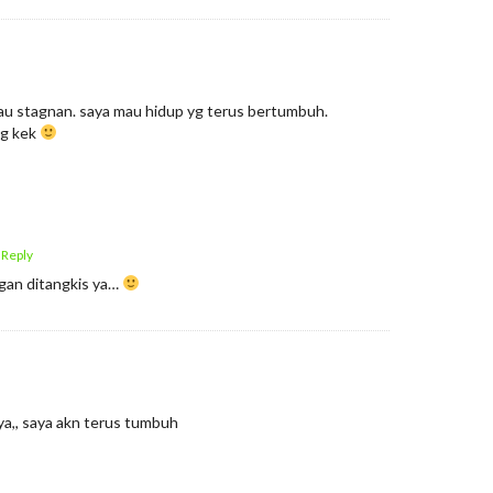
au stagnan. saya mau hidup yg terus bertumbuh.
ng kek
 Reply
gan ditangkis ya…
ya,, saya akn terus tumbuh