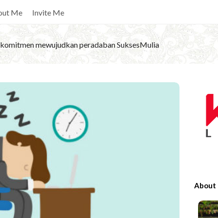
out Me
Invite Me
komitmen mewujudkan peradaban SuksesMulia
S
i
t
e
S
i
d
e
About
b
a