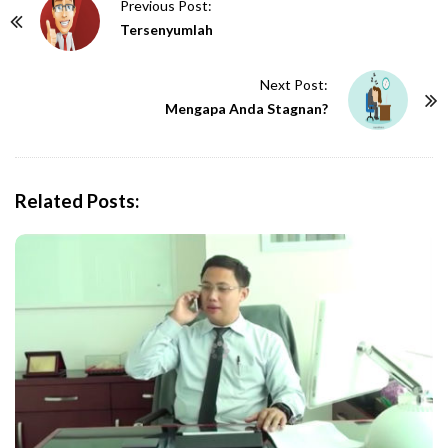
P
Previous Post:
o
Tersenyumlah
s
t
Next Post:
N
Mengapa Anda Stagnan?
a
v
i
Related Posts:
g
a
t
i
o
n