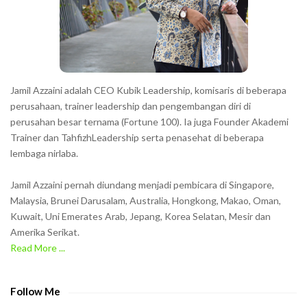
e
r
s
s
h
Jamil Azzaini adalah CEO Kubik Leadership, komisaris di beberapa
o
perusahaan, trainer leadership dan pengembangan diri di
w
perusahan besar ternama (Fortune 100). Ia juga Founder Akademi
Trainer dan TahfizhLeadership serta penasehat di beberapa
n
lembaga nirlaba.
i
n
Jamil Azzaini pernah diundang menjadi pembicara di Singapore,
t
Malaysia, Brunei Darusalam, Australia, Hongkong, Makao, Oman,
h
Kuwait, Uni Emerates Arab, Jepang, Korea Selatan, Mesir dan
Amerika Serikat.
e
Read More ...
C
A
P
Follow Me
T