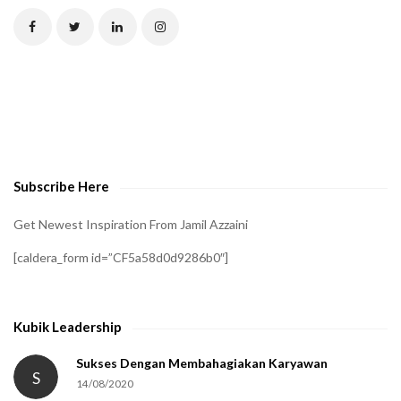
C
H
A
t
o
v
e
Subscribe Here
r
i
Get Newest Inspiration From Jamil Azzaini
f
[caldera_form id=”CF5a58d0d9286b0″]
y
t
h
Kubik Leadership
a
t
Sukses Dengan Membahagiakan Karyawan
S
14/08/2020
y