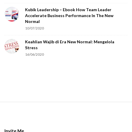
o
Kubik Leadership – Ebook How Team Leader
u
Accelerate Business Performance In The New
a
Normal
r
10/07/2020
e
Keahlian Wajib di Era New Normal: Mengelola
h
Stress
u
16/06/2020
m
a
n
.
S
i
t
e
Invite Me