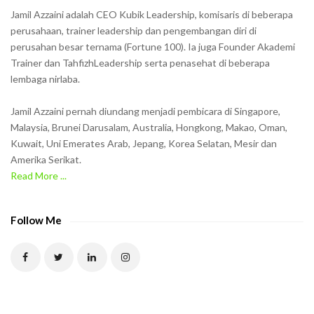
h
Jamil Azzaini adalah CEO Kubik Leadership, komisaris di beberapa
o
perusahaan, trainer leadership dan pengembangan diri di
w
perusahan besar ternama (Fortune 100). Ia juga Founder Akademi
Trainer dan TahfizhLeadership serta penasehat di beberapa
n
lembaga nirlaba.
i
n
Jamil Azzaini pernah diundang menjadi pembicara di Singapore,
t
Malaysia, Brunei Darusalam, Australia, Hongkong, Makao, Oman,
h
Kuwait, Uni Emerates Arab, Jepang, Korea Selatan, Mesir dan
Amerika Serikat.
e
Read More ...
C
A
P
Follow Me
T
C
H
A
t