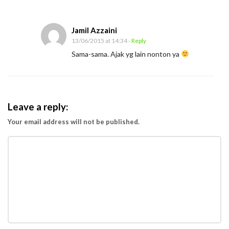
a
J
Jamil Azzaini
i
13/06/2015 at 14:34
- Reply
t
Sama-sama. Ajak yg lain nonton ya
u
A
g
a
Leave a reply:
r
Your email address will not be published.
D
i
s
u
k
a
i
P