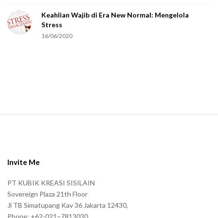
e
Keahlian Wajib di Era New Normal: Mengelola
h
Stress
u
16/06/2020
m
a
n
.
S
i
t
e
Invite Me
F
PT KUBIK KREASI SISILAIN
o
Sovereign Plaza 21th Floor
o
Jl TB Simatupang Kav 36 Jakarta 12430,
t
Phone: +62-021–7813030