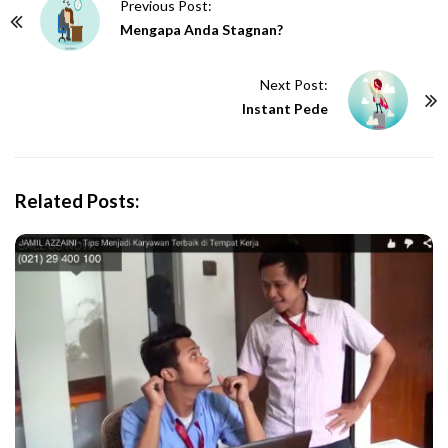
P
Previous Post:
o
Mengapa Anda Stagnan?
s
t
Next Post:
N
Instant Pede
a
v
i
Related Posts:
g
a
t
i
o
n