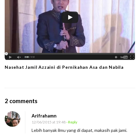
Nasehat Jamil Azzaini di Pernikahan Asa dan Nabila
O
2 comments
n
Arifrahamn
C
12/06/2015 at 19:48
- Reply
a
Lebih banyak ilmu yang di dapat, makasih pak jami.
r