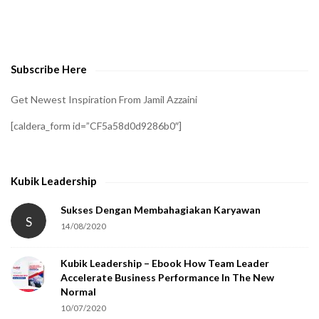
o
v
e
Subscribe Here
r
i
Get Newest Inspiration From Jamil Azzaini
f
[caldera_form id=”CF5a58d0d9286b0″]
y
t
h
Kubik Leadership
a
t
Sukses Dengan Membahagiakan Karyawan
S
14/08/2020
y
o
Kubik Leadership – Ebook How Team Leader
u
Accelerate Business Performance In The New
a
Normal
r
10/07/2020