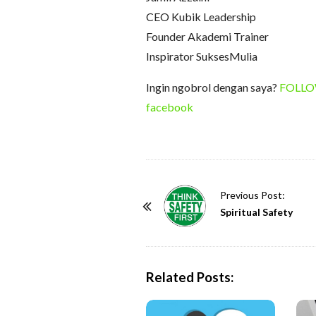
CEO Kubik Leadership
Founder Akademi Trainer
Inspirator SuksesMulia
Ingin ngobrol dengan saya?
FOLLOW 
facebook
P
Previous Post:
o
Spiritual Safety
s
t
N
Related Posts:
a
v