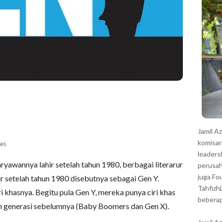
r
Jamil A
komisar
es
leaders
ryawannya lahir setelah tahun 1980, berbagai literarur
perusah
juga Fo
 setelah tahun 1980 disebutnya sebagai Gen Y.
Tahfizh
ri khasnya. Begitu pula Gen Y, mereka punya ciri khas
beberap
 generasi sebelumnya (Baby Boomers dan Gen X).