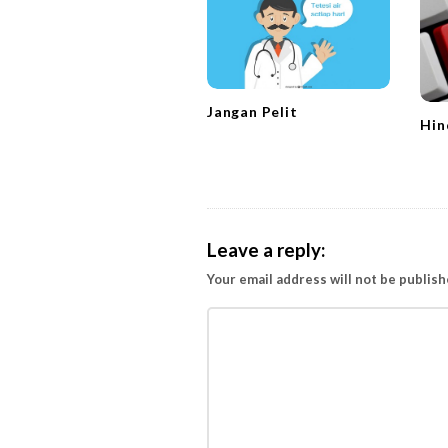
i
g
a
t
Jangan Pelit
i
Hin
o
n
Leave a reply:
Your email address will not be publish