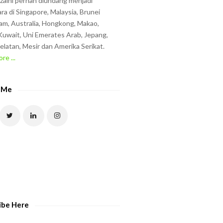
zzaini pernah diundang menjadi
ra di Singapore, Malaysia, Brunei
am, Australia, Hongkong, Makao,
uwait, Uni Emerates Arab, Jepang,
elatan, Mesir dan Amerika Serikat.
re ...
 Me
ibe Here