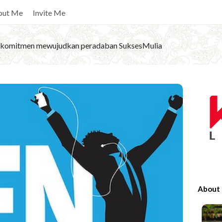
out Me
Invite Me
komitmen mewujudkan peradaban SuksesMulia
S
i
t
e
S
i
d
e
About
b
a