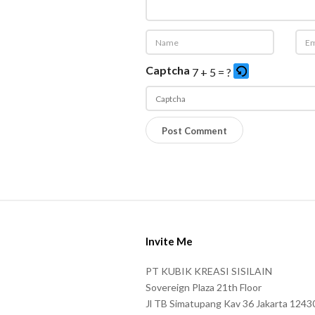
Captcha
7 + 5 = ?
P
l
e
a
s
S
e
i
e
Invite Me
t
n
e
PT KUBIK KREASI SISILAIN
t
F
Sovereign Plaza 21th Floor
e
o
Jl TB Simatupang Kav 36 Jakarta 1243