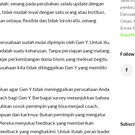
Jamil A
dalah: senang pada perubahan, selalu update dengan
pembica
tidak mudah loyal dengan satu orang atau institusi,
Darusal
 sebaya, flexible dan tidak birokratis, senang
Oman, K
Korea S
Read Mo
erusahaan sudah mulai dipimpin oleh Gen Y. Untuk itu,
dalah suatu keharusan. Tanpa persiapan yang matang,
Follow
gejar perkembangan dunia bisnis yang melesat begitu
erusahaan kita tidak ditinggalkan Gen Y yang memiliki
ukan agar Gen Y tidak meninggalkan perusahaan Anda
ach bagi Gen Y. Berbagai survey menunjukkan bahwa
uhkan sosok pemimpin yang bisa menjadi coach,
uan dan karirnya. Bukan pemimpin yang mengatur
. Mereka menyukai feedback yang memberikan
Subscr
eedback yang menghakimi. Untuk itulah, peran leader