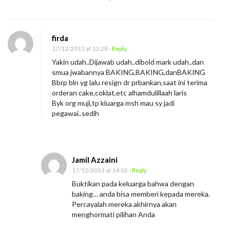
firda
17/12/2013 at 13:28
- Reply
Yakin udah..Dijawab udah..dibold mark udah..dan
smua jwabannya BAKING,BAKING,danBAKING
Bbrp bln yg lalu resign dr prbankan,saat ini terima
orderan cake,coklat,etc alhamdulillaah laris
Byk org muji,tp kluarga msh mau sy jadi
pegawai..sedih
Jamil Azzaini
17/12/2013 at 14:02
- Reply
Buktikan pada keluarga bahwa dengan
baking… anda bisa memberi kepada mereka.
Percayalah mereka akhirnya akan
menghormati pilihan Anda