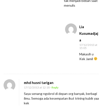
tak menjadi beban saat
menulis
Lia
Kusumadjaj
a
17/12/2013 at
15:05
Makasih y
Kek Jamil
mhd husni tarigan
17/12/2013 at 12:18
- Reply
Saya senang ngobrol di depan org banyak, berbagi
ilmu. Semoga ada kesempatan ikut trining kubik yaa
kek