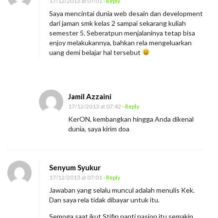
17/12/2013 at 07:01
- Reply
e
Saya mencintai dunia web desain dan development
n
dari jaman smk kelas 2 sampai sekarang kuliah
e
semester 5. Seberatpun menjalaninya tetap bisa
enjoy melakukannya, bahkan rela mengeluarkan
m
uang demi belajar hal tersebut
u
k
a
Jamil Azzaini
n
17/12/2013 at 07:42
- Reply
P
KerON, kembangkan hingga Anda dikenal
a
dunia, saya kirim doa
s
s
i
Senyum Syukur
o
17/12/2013 at 07:01
- Reply
n
Jawaban yang selalu muncul adalah menulis Kek.
Dan saya rela tidak dibayar untuk itu.
Semoga saat ikut Stifin nanti pasion itu semakin