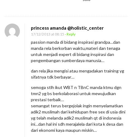
princess amanda @holistic_center
17/12/2013 at 08:15
- Reply
passion manda di bidang inspirasi grandpa…dan
manda rela berkorban waktu,materi dan tenaga
untuk menjadi expert di bidang inspirasi dan
pengembangan sumberdaya manusia…
dan rela jika mengisi atau mengadakan training yg
sifatnya tdk berbayar…
semoga stlh ikut WBT n TBnC manda ktmu dgn
tmn2 yg bs berkolaborasi untuk mewujudkan
prestasi terbaik…
semangat terus bergejolak ingin menyelamatkan
adik2 muslimah dari kehidupan free sex di usia dini
yg telah melanda adik2 muslimah qt di indonesia
ini…dan hal ini sdh merajalela dari kota k desa dan
dari ekonomi kaya maupun miskin…