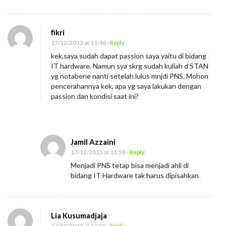
fikri
17/12/2013 at 11:46
- Reply
kek,saya sudah dapat passion saya yaitu di bidang
IT hardware. Namun sya skrg sudah kuliah d STAN
yg notabene nanti setelah lulus mnjdi PNS. Mohon
pencerahannya kek, apa yg saya lakukan dengan
passion dan kondisi saat ini?
Jamil Azzaini
17/12/2013 at 13:58
- Reply
Menjadi PNS tetap bisa menjadi ahli di
bidang IT Hardware tak harus dipisahkan
Lia Kusumadjaja
17/12/2013 at 11:50
- Reply