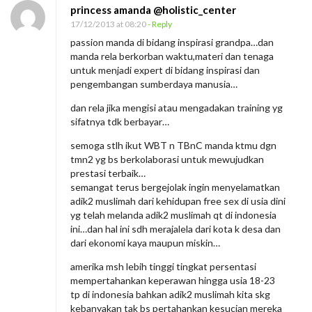
princess amanda @holistic_center
17/12/2013 at 08:20
- Reply
passion manda di bidang inspirasi grandpa…dan
manda rela berkorban waktu,materi dan tenaga
untuk menjadi expert di bidang inspirasi dan
pengembangan sumberdaya manusia…
dan rela jika mengisi atau mengadakan training yg
sifatnya tdk berbayar…
semoga stlh ikut WBT n TBnC manda ktmu dgn
tmn2 yg bs berkolaborasi untuk mewujudkan
prestasi terbaik…
semangat terus bergejolak ingin menyelamatkan
adik2 muslimah dari kehidupan free sex di usia dini
yg telah melanda adik2 muslimah qt di indonesia
ini…dan hal ini sdh merajalela dari kota k desa dan
dari ekonomi kaya maupun miskin…
amerika msh lebih tinggi tingkat persentasi
mempertahankan keperawan hingga usia 18-23
tp di indonesia bahkan adik2 muslimah kita skg
kebanyakan tak bs pertahankan kesucian mereka