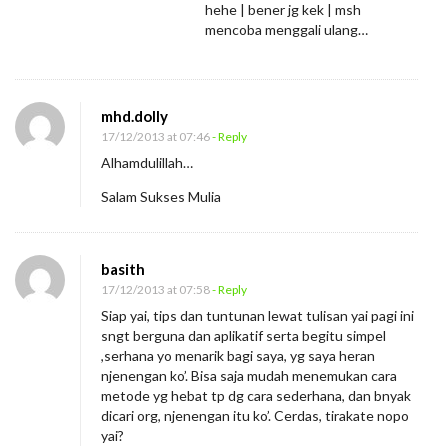
hehe | bener jg kek | msh
mencoba menggali ulang…
mhd.dolly
17/12/2013 at 07:46
- Reply
Alhamdulillah…
Salam Sukses Mulia
basith
17/12/2013 at 07:58
- Reply
Siap yai, tips dan tuntunan lewat tulisan yai pagi ini
sngt berguna dan aplikatif serta begitu simpel
,serhana yo menarik bagi saya, yg saya heran
njenengan ko’. Bisa saja mudah menemukan cara
metode yg hebat tp dg cara sederhana, dan bnyak
dicari org, njenengan itu ko’. Cerdas, tirakate nopo
yai?