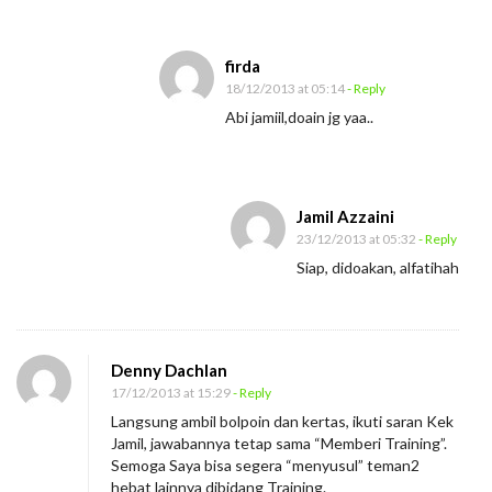
firda
18/12/2013 at 05:14
- Reply
Abi jamiil,doain jg yaa..
Jamil Azzaini
23/12/2013 at 05:32
- Reply
Siap, didoakan, alfatihah
Denny Dachlan
17/12/2013 at 15:29
- Reply
Langsung ambil bolpoin dan kertas, ikuti saran Kek
Jamil, jawabannya tetap sama “Memberi Training”.
Semoga Saya bisa segera “menyusul” teman2
hebat lainnya dibidang Training.