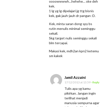
oooowwwwh…hehehe… oke deh
kek.
1 lg yg lg dipelajari jg ttg bisnis
kek, gak jauh-jauh dr pangan :D.
Kek, minta saran dong spy bs
rutin menulis minimal seminggu
sekali.
Skg target nulis seminggu sekali
blm tercapai.
Makasi kek, mdh2an kpn2 ketemu
sm kakek
Jamil Azzaini
17/12/2013 at 13:59
- Reply
Tulis apa yg kamu
pikirkan. Jangan ingin
terlihat menjadi
manusia sempurna agar