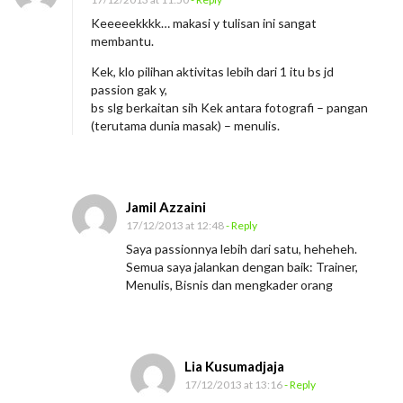
Keeeeekkkk… makasi y tulisan ini sangat
membantu.
Kek, klo pilihan aktivitas lebih dari 1 itu bs jd
passion gak y,
bs slg berkaitan sih Kek antara fotografi – pangan
(terutama dunia masak) – menulis.
Jamil Azzaini
17/12/2013 at 12:48
- Reply
Saya passionnya lebih dari satu, heheheh.
Semua saya jalankan dengan baik: Trainer,
Menulis, Bisnis dan mengkader orang
Lia Kusumadjaja
17/12/2013 at 13:16
- Reply