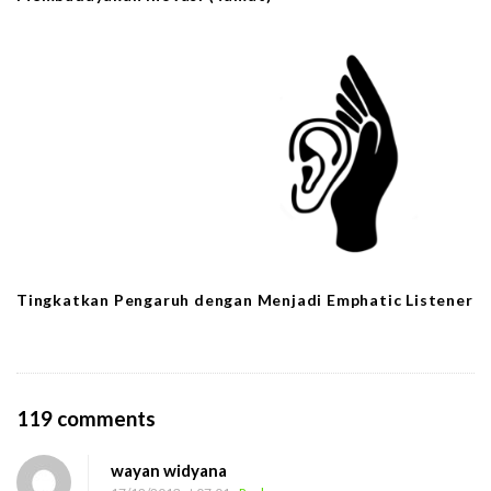
Tingkatkan Pengaruh dengan Menjadi Emphatic Listener
O
119 comments
n
wayan widyana
M