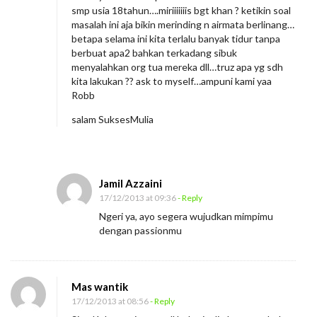
smp usia 18tahun….miriiiiiiis bgt khan ? ketikin soal
masalah ini aja bikin merinding n airmata berlinang…
betapa selama ini kita terlalu banyak tidur tanpa
berbuat apa2 bahkan terkadang sibuk
menyalahkan org tua mereka dll…truz apa yg sdh
kita lakukan ?? ask to myself…ampuni kami yaa
Robb
salam SuksesMulia
Jamil Azzaini
17/12/2013 at 09:36
- Reply
Ngeri ya, ayo segera wujudkan mimpimu
dengan passionmu
Mas wantik
17/12/2013 at 08:56
- Reply