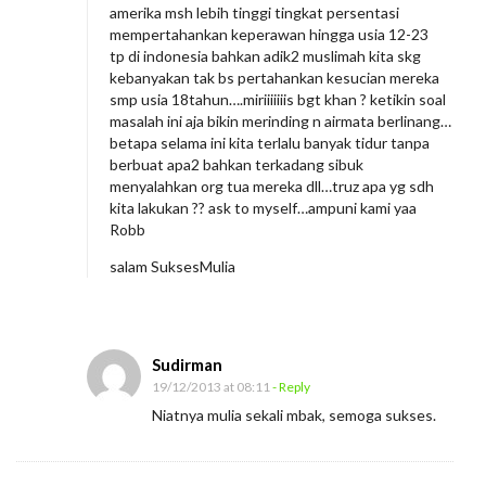
amerika msh lebih tinggi tingkat persentasi
mempertahankan keperawan hingga usia 12-23
tp di indonesia bahkan adik2 muslimah kita skg
kebanyakan tak bs pertahankan kesucian mereka
smp usia 18tahun….miriiiiiiis bgt khan ? ketikin soal
masalah ini aja bikin merinding n airmata berlinang…
betapa selama ini kita terlalu banyak tidur tanpa
berbuat apa2 bahkan terkadang sibuk
menyalahkan org tua mereka dll…truz apa yg sdh
kita lakukan ?? ask to myself…ampuni kami yaa
Robb
salam SuksesMulia
Sudirman
19/12/2013 at 08:11
- Reply
Niatnya mulia sekali mbak, semoga sukses.