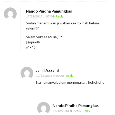
Nando Pindha Pamungkas
17/12/2013 at 07:44
- Reply
Sudah menemukan jawaban kek tp msh belum
yakin???
Salam Sukses Mulia_!!!
@npindh
ง^•^ง
Jamil Azzaini
17/12/2013 at 09:28
- Reply
Itu namanya belum menemukan, hehehehe
Nando Pindha Pamungkas
17/12/2013 at 09:58
- Reply