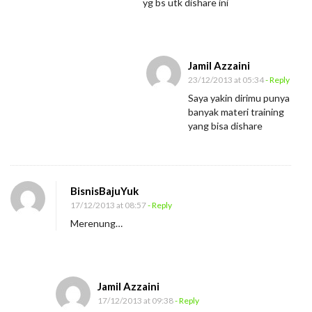
yg bs utk dishare ini
Jamil Azzaini
23/12/2013 at 05:34
- Reply
Saya yakin dirimu punya
banyak materi training
yang bisa dishare
BisnisBajuYuk
17/12/2013 at 08:57
- Reply
Merenung…
Jamil Azzaini
17/12/2013 at 09:38
- Reply