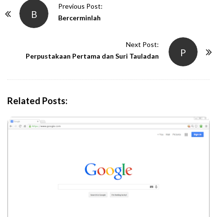
P
Previous Post:
B
o
Bercerminlah
s
t
Next Post:
P
N
Perpustakaan Pertama dan Suri Tauladan
a
v
i
Related Posts:
g
a
t
i
o
n