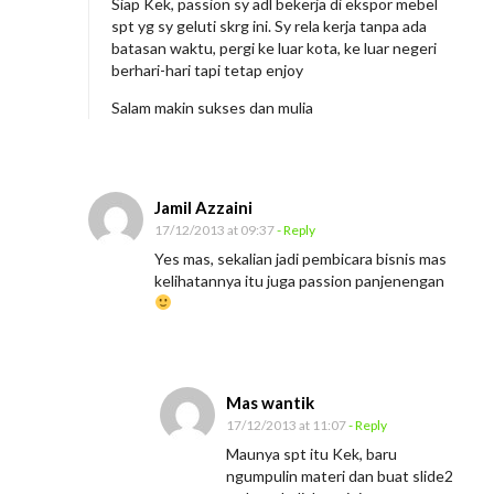
Siap Kek, passion sy adl bekerja di ekspor mebel
spt yg sy geluti skrg ini. Sy rela kerja tanpa ada
batasan waktu, pergi ke luar kota, ke luar negeri
berhari-hari tapi tetap enjoy
Salam makin sukses dan mulia
Jamil Azzaini
17/12/2013 at 09:37
- Reply
Yes mas, sekalian jadi pembicara bisnis mas
kelihatannya itu juga passion panjenengan
Mas wantik
17/12/2013 at 11:07
- Reply
Maunya spt itu Kek, baru
ngumpulin materi dan buat slide2