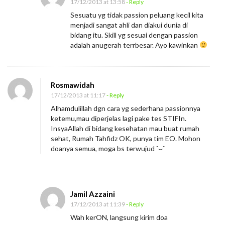
17/12/2013 at 13:58
- Reply
Sesuatu yg tidak passion peluang kecil kita
menjadi sangat ahli dan diakui dunia di
bidang itu. Skill yg sesuai dengan passion
adalah anugerah terrbesar. Ayo kawinkan
Rosmawidah
17/12/2013 at 11:17
- Reply
Alhamdulillah dgn cara yg sederhana passionnya
ketemu,mau diperjelas lagi pake tes STIFIn.
InsyaAllah di bidang kesehatan mau buat rumah
sehat, Rumah Tahfidz OK, punya tim EO. Mohon
doanya semua, moga bs terwujud ˆ⌣ˆ
Jamil Azzaini
17/12/2013 at 11:39
- Reply
Wah kerON, langsung kirim doa