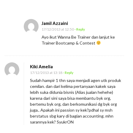
Jamil Azzaini
17/12/2013 at 12:50
- Reply
Ayo ikut Wanna Be Trainer dan lanjut ke
Trainer Bootcamp & Contest
Kiki Amelia
17/12/2013 at 13:18
- Reply
Sudah hampir 1 thn saya menjadi agen utk produk
cemilan. dan dari kelima pertanyaan kakek saya
lebih suka didunia bisnis (Alias jualan hehehe)
karena dari sini saya bisa membantu byk org,
bertemu byk org, dan berkomunikasi dg byk org
juga.. Apakah ini passion sy kek?pdhal sy msh
berstatus sbg kary di bagian accounting. mhn
sarannya kek? SyukrON