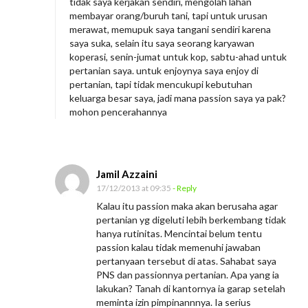
tidak saya kerjakan sendiri, mengolah lahan
membayar orang/buruh tani, tapi untuk urusan
merawat, memupuk saya tangani sendiri karena
saya suka, selain itu saya seorang karyawan
koperasi, senin-jumat untuk kop, sabtu-ahad untuk
pertanian saya. untuk enjoynya saya enjoy di
pertanian, tapi tidak mencukupi kebutuhan
keluarga besar saya, jadi mana passion saya ya pak?
mohon pencerahannya
Jamil Azzaini
17/12/2013 at 09:35
- Reply
Kalau itu passion maka akan berusaha agar
pertanian yg digeluti lebih berkembang tidak
hanya rutinitas. Mencintai belum tentu
passion kalau tidak memenuhi jawaban
pertanyaan tersebut di atas. Sahabat saya
PNS dan passionnya pertanian. Apa yang ia
lakukan? Tanah di kantornya ia garap setelah
meminta izin pimpinannnya. Ia serius