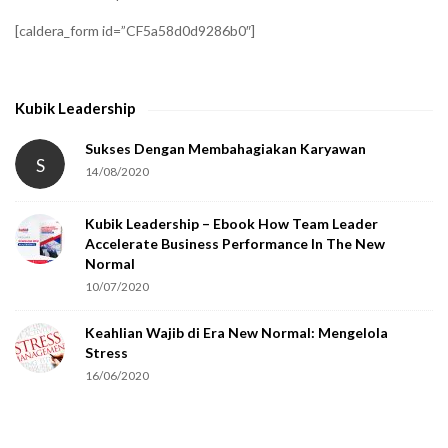
f
[caldera_form id=”CF5a58d0d9286b0″]
y
t
h
Kubik Leadership
a
t
Sukses Dengan Membahagiakan Karyawan
S
14/08/2020
y
o
Kubik Leadership – Ebook How Team Leader
u
Accelerate Business Performance In The New
a
Normal
r
10/07/2020
e
Keahlian Wajib di Era New Normal: Mengelola
h
Stress
u
16/06/2020
m
a
n