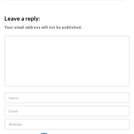
n
d
Leave a reply:
i
r
Your email address will not be published.
i
H
a
r
i
k
e
5