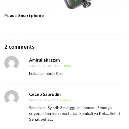
Puasa Smartphone
O
2 comments
n
Amirullah Izzan
I
23/06/2021 at 10:52
- Reply
s
Lekas sembuh Kek
o
l
a
Cecep Saprudin
s
26/06/2021 at 11:10
- Reply
Sama kek. Sy sdh 3 minggu ini Isoman. Semoga
i
segera diberikan kesehatan kembali ya Kek… Sehat
M
Sehat Sehat..
a