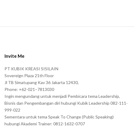
.
S
i
t
e
Invite Me
F
PT KUBIK KREASI SISILAIN
o
Sovereign Plaza 21th Floor
o
Jl TB Simatupang Kav 36 Jakarta 12430,
t
Phone: +62-021–7813030
e
Ingin mengundang untuk menjadi Pembicara tema Leadership,
r
Bisnis dan Pengembangan diri hubungi Kubik Leadership 082-111-
999-022
Sementara untuk tema Speak To Change (Public Speaking)
hubungi Akademi Trainer: 0812-1632-0707