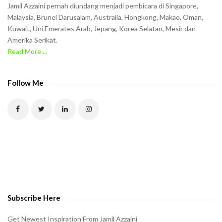
n
Jamil Azzaini pernah diundang menjadi pembicara di Singapore,
t
Malaysia, Brunei Darusalam, Australia, Hongkong, Makao, Oman,
h
Kuwait, Uni Emerates Arab, Jepang, Korea Selatan, Mesir dan
Amerika Serikat.
e
Read More ...
C
A
P
Follow Me
T
C
H
A
t
o
v
e
Subscribe Here
r
i
Get Newest Inspiration From Jamil Azzaini