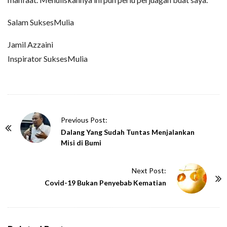
Salam SuksesMulia
Jamil Azzaini
Inspirator SuksesMulia
P
Previous Post:
o
Dalang Yang Sudah Tuntas Menjalankan
Misi di Bumi
s
t
Next Post:
N
Covid-19 Bukan Penyebab Kematian
a
v
i