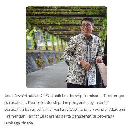
b
c
a
h
r
a
r
a
c
t
e
r
s
s
h
Jamil Azzaini adalah CEO Kubik Leadership, komisaris di beberapa
o
perusahaan, trainer leadership dan pengembangan diri di
w
perusahan besar ternama (Fortune 100). Ia juga Founder Akademi
Trainer dan TahfizhLeadership serta penasehat di beberapa
n
lembaga nirlaba.
i