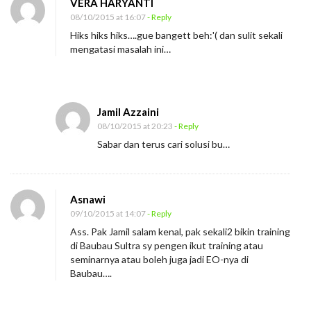
VERA HARYANTI
08/10/2015 at 16:07
- Reply
Hiks hiks hiks….gue bangett beh:'( dan sulit sekali
mengatasi masalah ini…
Jamil Azzaini
08/10/2015 at 20:23
- Reply
Sabar dan terus cari solusi bu…
Asnawi
09/10/2015 at 14:07
- Reply
Ass. Pak Jamil salam kenal, pak sekali2 bikin training
di Baubau Sultra sy pengen ikut training atau
seminarnya atau boleh juga jadi EO-nya di
Baubau….