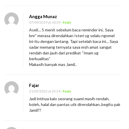
Angga Munaz
07/09/2019 at 10:39
- Reply
Aseli… 5 menit sebelum baca reminder ini.. Saya
bnr” merasa direndahkan Isteri yg selalu ngomel
ini-itu dengan lantang. Tapi setelah baca ini… Saya
sadar memang ternyata saya msh amat sangat
rendah dan jauh dari predikat “Imam yg
berkualitas”
Makasih banyak mas Jamil..
Fajar
21/03/2023 at 23:54
- Reply
Jadi intinya kalo seorang suami masih rendah,
boleh, halal dan pantas utk direndahkan..begitu pak
Jamil??