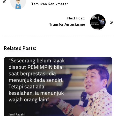
o
Temukan Kenikmatan
s
t
Next Post:
N
Transfer Antusiasme
a
v
i
Related Posts:
g
a
t
i
o
n