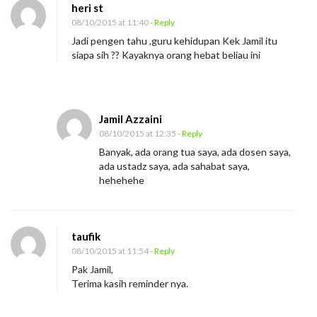
heri st
D
08/10/2015 at 11:40
- Reply
i
Jadi pengen tahu ,guru kehidupan Kek Jamil itu
r
siapa sih ?? Kayaknya orang hebat beliau ini
e
m
e
Jamil Azzaini
h
08/10/2015 at 12:35
- Reply
k
Banyak, ada orang tua saya, ada dosen saya,
a
ada ustadz saya, ada sahabat saya,
hehehehe
n
I
s
taufik
t
08/10/2015 at 11:54
- Reply
r
Pak Jamil,
i
Terima kasih reminder nya.