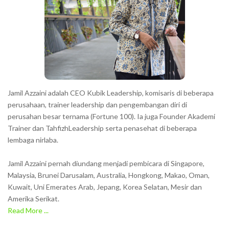
c
t
e
r
s
s
h
Jamil Azzaini adalah CEO Kubik Leadership, komisaris di beberapa
o
perusahaan, trainer leadership dan pengembangan diri di
w
perusahan besar ternama (Fortune 100). Ia juga Founder Akademi
Trainer dan TahfizhLeadership serta penasehat di beberapa
n
lembaga nirlaba.
i
n
Jamil Azzaini pernah diundang menjadi pembicara di Singapore,
t
Malaysia, Brunei Darusalam, Australia, Hongkong, Makao, Oman,
h
Kuwait, Uni Emerates Arab, Jepang, Korea Selatan, Mesir dan
Amerika Serikat.
e
Read More ...
C
A