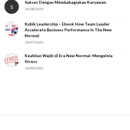
t
Sukses Dengan Membahagiakan Karyawan
S
14/08/2020
y
o
Kubik Leadership – Ebook How Team Leader
u
Accelerate Business Performance In The New
a
Normal
r
10/07/2020
e
Keahlian Wajib di Era New Normal: Mengelola
h
Stress
u
16/06/2020
m
a
n
.
S
i