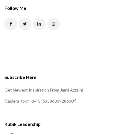
P
Follow Me
T
C
H
A
t
o
v
e
Subscribe Here
r
i
Get Newest Inspiration From Jamil Azzaini
f
[caldera_form id=”CF5a58d0d9286b0″]
y
t
h
Kubik Leadership
a