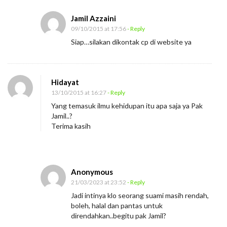
Jamil Azzaini
09/10/2015 at 17:56
- Reply
Siap…silakan dikontak cp di website ya
Hidayat
13/10/2015 at 16:27
- Reply
Yang temasuk ilmu kehidupan itu apa saja ya Pak
Jamil..?
Terima kasih
Anonymous
21/03/2023 at 23:52
- Reply
Jadi intinya klo seorang suami masih rendah,
boleh, halal dan pantas untuk
direndahkan..begitu pak Jamil?