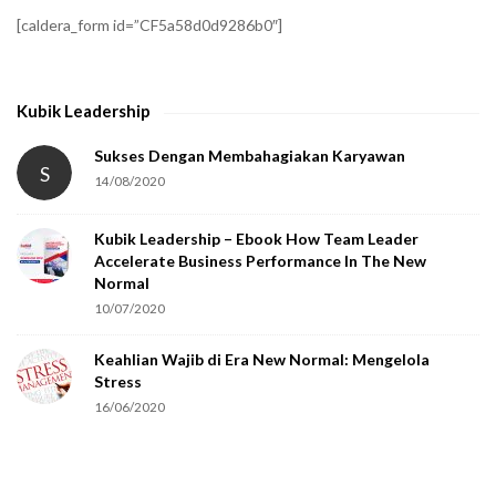
f
[caldera_form id=”CF5a58d0d9286b0″]
y
t
h
Kubik Leadership
a
t
Sukses Dengan Membahagiakan Karyawan
S
14/08/2020
y
o
Kubik Leadership – Ebook How Team Leader
u
Accelerate Business Performance In The New
a
Normal
r
10/07/2020
e
Keahlian Wajib di Era New Normal: Mengelola
h
Stress
u
16/06/2020
m
a
n