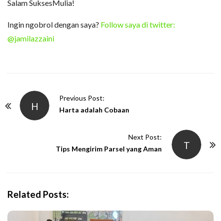
Salam SuksesMulia!
Ingin ngobrol dengan saya?
Follow saya di twitter:
@jamilazzaini
P
Previous Post:
H
o
Harta adalah Cobaan
s
t
Next Post:
T
N
Tips Mengirim Parsel yang Aman
a
v
i
Related Posts:
g
a