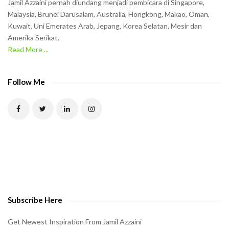
Jamil Azzaini pernah diundang menjadi pembicara di Singapore,
t
Malaysia, Brunei Darusalam, Australia, Hongkong, Makao, Oman,
h
Kuwait, Uni Emerates Arab, Jepang, Korea Selatan, Mesir dan
Amerika Serikat.
e
Read More ...
C
A
P
Follow Me
T
C
H
A
t
o
v
e
Subscribe Here
r
i
Get Newest Inspiration From Jamil Azzaini