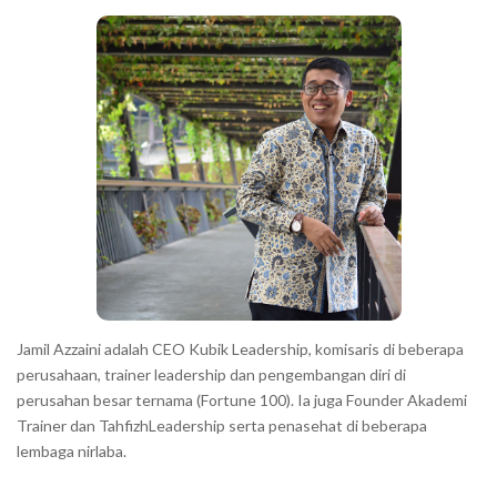
c
a
h
r
a
r
a
c
t
e
r
s
s
h
Jamil Azzaini adalah CEO Kubik Leadership, komisaris di beberapa
o
perusahaan, trainer leadership dan pengembangan diri di
w
perusahan besar ternama (Fortune 100). Ia juga Founder Akademi
Trainer dan TahfizhLeadership serta penasehat di beberapa
n
lembaga nirlaba.
i
n