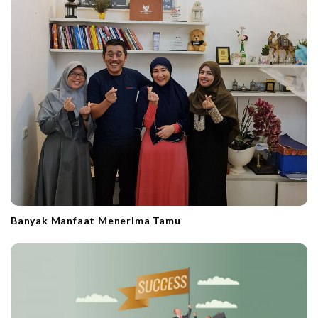
t
i
o
n
Banyak Manfaat Menerima Tamu