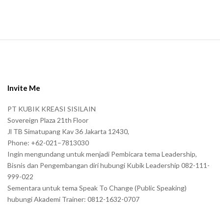
.
S
i
t
e
Invite Me
F
PT KUBIK KREASI SISILAIN
o
Sovereign Plaza 21th Floor
o
Jl TB Simatupang Kav 36 Jakarta 12430,
t
Phone: +62-021–7813030
e
Ingin mengundang untuk menjadi Pembicara tema Leadership,
r
Bisnis dan Pengembangan diri hubungi Kubik Leadership 082-111-
999-022
Sementara untuk tema Speak To Change (Public Speaking)
hubungi Akademi Trainer: 0812-1632-0707