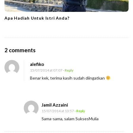
Apa Hadiah Untuk Istri Anda?
O
2 comments
n
alefiko
H
15/07/2014 at 07:07
- Reply
a
Benar kek, terima kasih sudah diingatkan
t
i
-
Jamil Azzaini
H
15/07/2014 at 13:57
- Reply
a
Sama-sama, salam SuksesMulia
t
i